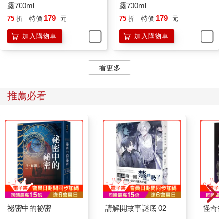
露700ml
露700ml
179
179
75
折
特價
元
75
折
特價
元
加入購物車
加入購物車
看更多
推薦必看
祕密中的祕密
請解開故事謎底 02
怪奇