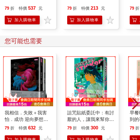
537
213
79
折
特價
元
79
折
特價
元
79
折
加入購物車
加入購物車
您可能也需要
我相信．失敗＋我害
詛咒貼紙委託中：有討
早餐
怕．成功 迎向夢想套
厭的人，讓我來幫你處
到的
書
理！
632
300
79
折
特價
元
79
折
特價
元
79
折
加入購物車
加入購物車