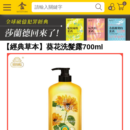
0
【經典草本】葵花洗髮露700ml