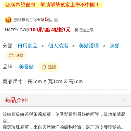
認購希望書包，幫助弱勢孩童上學不中斷！
5
預計最高可得金幣
點
?
100累1點 4點抵1元
HAPPY GO享
折抵無上限
分類：
日用食品
＞
個人清潔
＞
美髮護理
＞
洗髮
追蹤
品牌：
美吾髮
追蹤
商品尺寸：
長1cm X 寬1cm X 高1cm
商品介紹
淬鍊頂級白茶與茉莉精萃，使秀髮得到最好的呵護，綻放植萃馨
香。
臻選珍珠精華，來自天然海洋的礦物珍寶，調理頭皮養護髮絲。