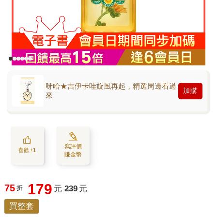
呀哈★吉伊卡哇旋風再起，精選周邊看過
加購
來
寫評價
喜歡+1
賺金幣
179
75
折
元
239
元
買整套