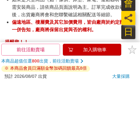
會
需安裝商品，請依商品頁面說明為主。訂單完成收款確認
後，出貨廠商將會和您聯繫確認相關配送等細節。
員
偏遠地區、樓層費及其它加價費用，皆由廠商於約定配送時
日
一併告知，廠商將保留出貨與否的權利。
提醒您！！
金石堂及銀行均不會請您操作ATM! 如接獲電話要求您前往
前往活動賣場
加入購物車
ATM提款機，請不要聽從指示，以免受騙上當！
本商品超值任選
800
出貨，前往活動賣場
※ 本商品會員日滿額金幣加碼回饋最高8倍
退換貨須知：
預計 2026/08/07 出貨
大量採購
**提醒您，鑑賞期不等於試用期，退回商品須為全新狀態**
依據「消費者保護法」第19條及行政院消費者保護處公告之
「通訊交易解除權合理例外情事適用準則」，以下商品購買
後，除商品本身有瑕疵外，將不提供7天的猶豫期：
易於腐敗、保存期限較短或解約時即將逾期。（如：生
鮮食品）
依消費者要求所為之客製化給付。（客製化商品）
報紙、期刊或雜誌。（含MOOK、外文雜誌）
經消費者拆封之影音商品或電腦軟體。