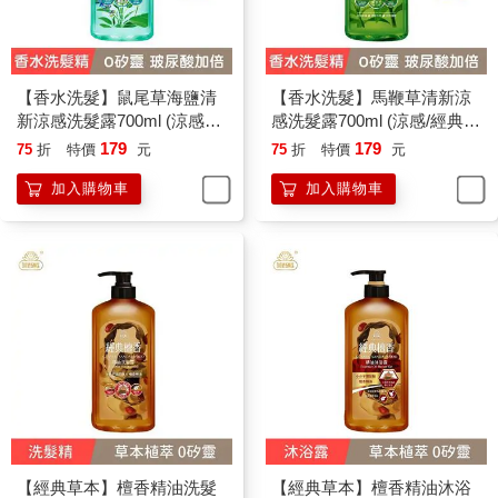
【香水洗髮】鼠尾草海鹽清
【香水洗髮】馬鞭草清新涼
新涼感洗髮露700ml (涼感／
感洗髮露700ml (涼感/經典香
經典香氛/國民洗髮精/香水洗
氛/國民洗髮精/香水洗髮精)
179
179
75
折
特價
元
75
折
特價
元
髮精)
加入購物車
加入購物車
【經典草本】檀香精油洗髮
【經典草本】檀香精油沐浴