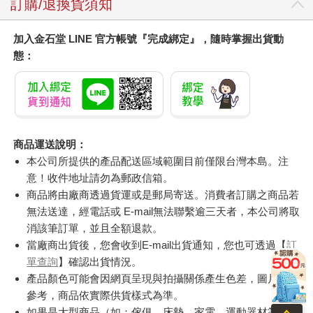
訂購/退換貨須知
加入金石堂 LINE 官方帳號『完成綁定』，隨時掌握出貨動
態：
商品運送說明：
本公司所提供的產品配送區域範圍目前僅限台灣本島。注
意！收件地址請勿為郵政信箱。
商品將由廠商透過貨運或是郵局寄送。消費者訂購之商品若
無法送達，經電話或 E-mail無法聯繫逾三天者，本公司將取
消該筆訂單，並且全額退款。
當廠商出貨後，您會收到E-mail出貨通知，您也可透過【
訂
單查詢
】確認出貨情況。
產品顏色可能會因網頁呈現與拍攝關係產生色差，圖片僅供
參考，商品依實際供貨樣式為準。
如果是大型商品（如：傢俱、床墊、家電、運動器材等）及