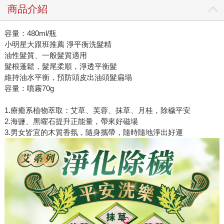
商品介紹
容量：480ml/瓶
小明星大跟班推薦 淨平衡洗髮精
油性髮質、一般髮質適用
髮根蓬鬆，髮尾柔順，淨透平衡髮
維持油水平衡，預防頭皮出油頭髮扁塌
容量：噴霧70g
1.療癒系植物萃取：艾草、芙蓉、抹草、月桂，除穢平安
2.海鹽、黑曜石提升正能量，帶來好磁場
3.男女皆宜的木質香氛，隨身攜帶，隨時隨地淨出好運