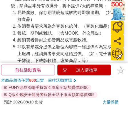
後，除商品本身有瑕疵外，將不提供7天的猶豫期：
易於腐敗、保存期限較短或解約時即將逾期。（如：生
鮮食品）
依消費者要求所為之客製化給付。（客製化商品）
報紙、期刊或雜誌。（含MOOK、外文雜誌）
經消費者拆封之影音商品或電腦軟體。
非以有形媒介提供之數位內容或一經提供即為完成之線
上服務，經消費者事先同意始提供。（如：電子書、電
子雜誌、下載版軟體、虛擬商品…等）
已拆封之個人衛生用品。（如：內衣褲、刮鬍刀、除毛
前往活動賣場
加入購物車
刀…等）
本商品超值任選
800
出貨，前往活動賣場
若非上列種類商品，均享有到貨7天的猶豫期（含例假
※ FUNY冰晶渦輪手持製冷風扇全站加購價$490
日）。
辦理退換貨時，商品（組合商品恕無法接受單獨退貨）必須
※ Q版企鵝安全隨身警報器全站不限金額加購價$99
是您收到商品時的原始狀態（包含商品本體、配件、贈品、
預計 2026/08/10 出貨
大量採購
保證書、所有附隨資料文件及原廠內外包裝…等），請勿直
接使用原廠包裝寄送，或於原廠包裝上黏貼紙張或書寫文
字。