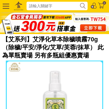
0
【艾系列】艾淨化草本除穢噴霧70g
（除穢/平安/淨化/艾草/芙蓉/抹草） 此
為單瓶賣場 另有多瓶組優惠賣場