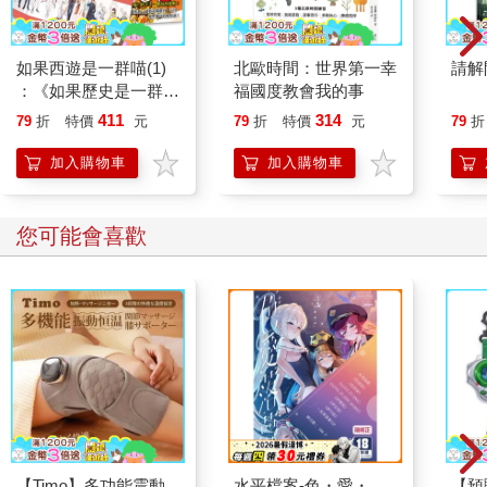
如果西遊是一群喵(1)
北歐時間：世界第一幸
請解
：《如果歷史是一群
福國度教會我的事
喵》作者最新力作，附
411
314
79
折
特價
元
79
折
特價
元
79
折
【首卷特典】拉頁
加入購物車
加入購物車
您可能會喜歡
【Timo】多功能震動
水平檔案-色・愛・
【預