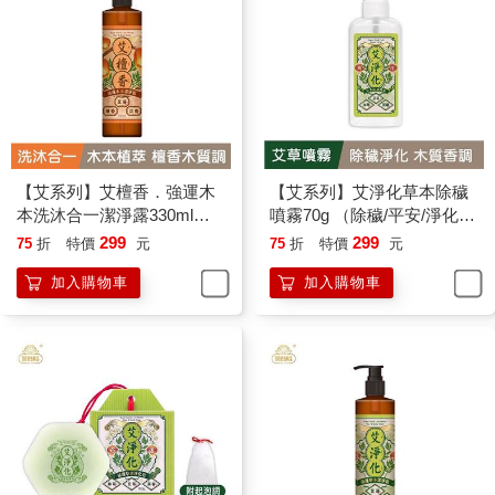
【艾系列】艾檀香．強運木
【艾系列】艾淨化草本除穢
本洗沐合一潔淨露330ml
噴霧70g （除穢/平安/淨化/
（零矽靈/無雌激素/無塑化
艾草/芙蓉/抹草） 此為單瓶
299
299
75
折
特價
元
75
折
特價
元
劑）【艾草洗髮精/草本洗髮
賣場 另有多瓶組優惠賣場
加入購物車
加入購物車
精/洗沐二合一】