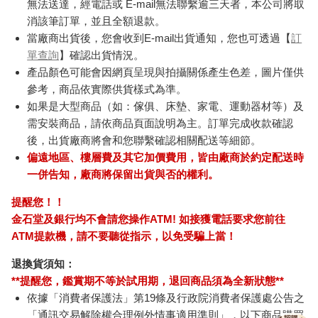
無法送達，經電話或 E-mail無法聯繫逾三天者，本公司將取
消該筆訂單，並且全額退款。
當廠商出貨後，您會收到E-mail出貨通知，您也可透過【
訂
單查詢
】確認出貨情況。
產品顏色可能會因網頁呈現與拍攝關係產生色差，圖片僅供
參考，商品依實際供貨樣式為準。
如果是大型商品（如：傢俱、床墊、家電、運動器材等）及
需安裝商品，請依商品頁面說明為主。訂單完成收款確認
後，出貨廠商將會和您聯繫確認相關配送等細節。
偏遠地區、樓層費及其它加價費用，皆由廠商於約定配送時
一併告知，廠商將保留出貨與否的權利。
提醒您！！
金石堂及銀行均不會請您操作ATM! 如接獲電話要求您前往
ATM提款機，請不要聽從指示，以免受騙上當！
退換貨須知：
**提醒您，鑑賞期不等於試用期，退回商品須為全新狀態**
依據「消費者保護法」第19條及行政院消費者保護處公告之
「通訊交易解除權合理例外情事適用準則」，以下商品購買