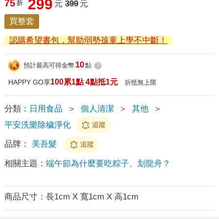
299
75
折
元
399
元
買整套
認購希望書包，幫助弱勢孩童上學不中斷！
10
預計最高可得金幣
點
?
100累1點 4點抵1元
HAPPY GO享
折抵無上限
分類：
日用食品
＞
個人清潔
＞
其他
＞
平安洗樂除穢淨化
追蹤
品牌：
美吾髮
追蹤
相關主題：
端午節為什麼要吃粽子、划龍舟？
商品尺寸：
長1cm X 寬1cm X 高1cm