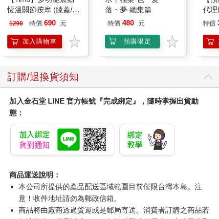
恆溫關節按摩 (膝蓋/
落・夢-總集篇
代理
肩/手肘通用) 無線充電
限定
690
480
特價
元
特價
元
特價
1290
加熱護膝 智能震動護
25
膝熱敷 【單入組】
加入購物車
預購限定
訂購/退換貨須知
加入金石堂 LINE 官方帳號『完成綁定』，隨時掌握出貨動
態：
商品運送說明：
本公司所提供的產品配送區域範圍目前僅限台灣本島。注
意！收件地址請勿為郵政信箱。
商品將由廠商透過貨運或是郵局寄送。消費者訂購之商品若