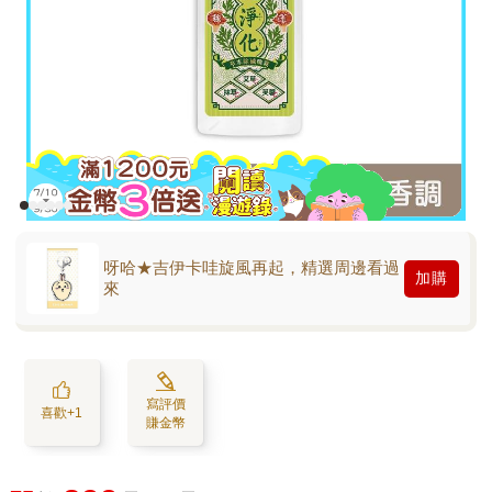
呀哈★吉伊卡哇旋風再起，精選周邊看過
加購
來
寫評價
喜歡+1
賺金幣