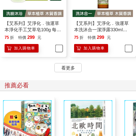
【艾系列】艾淨化．強運草
【艾系列】艾淨化．強運草
本淨化手工艾草皂100g 每顆
本洗沐合一潔淨露330ml
內附起泡網 （洗臉洗澡二合
（零矽靈/無雌激素/無塑化
299
299
75
折
特價
元
75
折
特價
元
一/艾草/芙蓉/抹草/月桂/海鹽/
劑）【艾草洗髮精/草本洗髮
加入購物車
加入購物車
黑曜石/洗面皂/潔顏皂）【艾
精/洗沐二合一】
草沐浴/草本沐浴/洗臉沐浴二
合一】
看更多
推薦必看