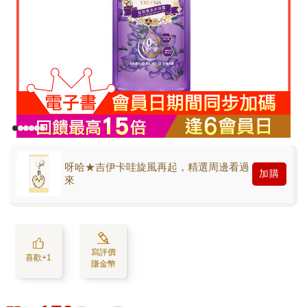
呀哈★吉伊卡哇旋風再起，精選周邊看過
加購
來
寫評價
喜歡+1
賺金幣