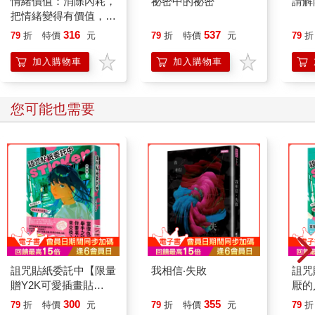
情緒價值：消除內耗，
祕密中的祕密
請解
把情緒變得有價值，跟
誰都能自在相處
316
537
79
折
特價
元
79
折
特價
元
79
折
加入購物車
加入購物車
您可能也需要
詛咒貼紙委託中【限量
我相信‧失敗
詛咒
贈Y2K可愛插畫貼
厭的
紙】：有討厭的人，讓
理！
300
355
79
折
特價
元
79
折
特價
元
79
折
我來幫你處理！