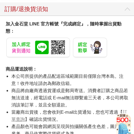
訂購/退換貨須知
加入金石堂 LINE 官方帳號『完成綁定』，隨時掌握出貨動
態：
商品運送說明：
本公司所提供的產品配送區域範圍目前僅限台灣本島。注
意！收件地址請勿為郵政信箱。
商品將由廠商透過貨運或是郵局寄送。消費者訂購之商品若
無法送達，經電話或 E-mail無法聯繫逾三天者，本公司將取
消該筆訂單，並且全額退款。
當廠商出貨後，您會收到E-mail出貨通知，您也可透過【
訂
單查詢
】確認出貨情況。
產品顏色可能會因網頁呈現與拍攝關係產生色差，圖片僅供
參考，商品依實際供貨樣式為準。