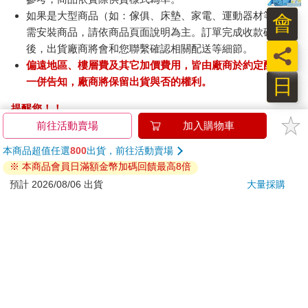
如果是大型商品（如：傢俱、床墊、家電、運動器材等）及
會
需安裝商品，請依商品頁面說明為主。訂單完成收款確認
後，出貨廠商將會和您聯繫確認相關配送等細節。
員
偏遠地區、樓層費及其它加價費用，皆由廠商於約定配送時
日
一併告知，廠商將保留出貨與否的權利。
提醒您！！
金石堂及銀行均不會請您操作ATM! 如接獲電話要求您前往
前往活動賣場
加入購物車
ATM提款機，請不要聽從指示，以免受騙上當！
本商品超值任選
800
出貨，前往活動賣場
※ 本商品會員日滿額金幣加碼回饋最高8倍
退換貨須知：
預計 2026/08/06 出貨
大量採購
**提醒您，鑑賞期不等於試用期，退回商品須為全新狀態**
依據「消費者保護法」第19條及行政院消費者保護處公告之
「通訊交易解除權合理例外情事適用準則」，以下商品購買
後，除商品本身有瑕疵外，將不提供7天的猶豫期：
易於腐敗、保存期限較短或解約時即將逾期。（如：生
鮮食品）
依消費者要求所為之客製化給付。（客製化商品）
報紙、期刊或雜誌。（含MOOK、外文雜誌）