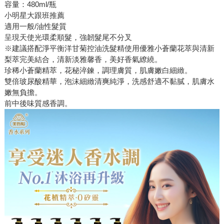
容量：480ml/瓶
小明星大跟班推薦
適用一般/油性髮質
呈現天使光環柔順髮，強韌髮尾不分叉
※建議搭配淨平衡洋甘菊控油洗髮精使用優雅小蒼蘭花萃與清新
梨萃完美結合，清新淡雅馨香，美好香氣繚繞。
珍稀小蒼蘭精萃，花秘淬鍊，調理膚質，肌膚嫩白細緻。
雙倍玻尿酸精華，泡沫細緻清爽純淨，洗感舒適不黏膩，肌膚水
嫩無負擔。
前中後味質感香調。