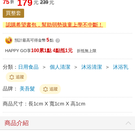
179
75
折
元
239
元
買整套
認購希望書包，幫助弱勢孩童上學不中斷！
5
預計最高可得金幣
點
?
100累1點 4點抵1元
HAPPY GO享
折抵無上限
分類：
日用食品
＞
個人清潔
＞
沐浴清潔
＞
沐浴乳
追蹤
品牌：
美吾髮
追蹤
商品尺寸：
長1cm X 寬1cm X 高1cm
商品介紹