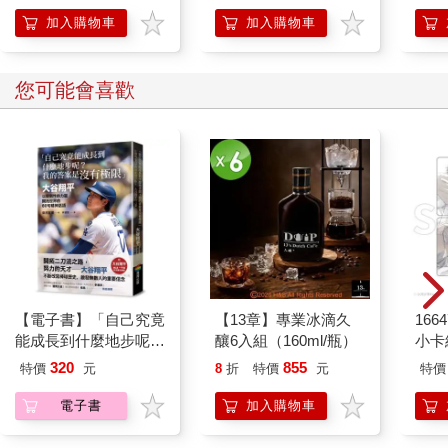
加入購物車
加入購物車
您可能會喜歡
【電子書】「自己究竟
【13章】專業冰滴久
1664
能成長到什麼地步呢？
釀6入組（160ml/瓶）
小卡
我的答案是沒有極限」
320
855
特價
元
8
折
特價
元
特價
電子書
加入購物車