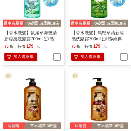
【香水洗髮】鼠尾草海鹽清
【香水洗髮】馬鞭草清新涼
新涼感洗髮露700ml (涼感／
感洗髮露700ml (涼感/經典香
經典香氛/國民洗髮精/香水洗
氛/國民洗髮精/香水洗髮精)
179
179
75
折
特價
元
75
折
特價
元
髮精)
加入購物車
加入購物車