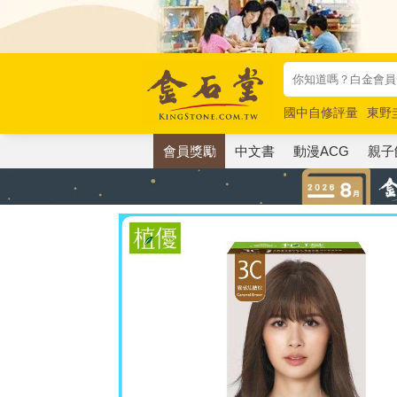
國中自修評量
東野
唯紅花綻放
奧德賽
會員獎勵
中文書
動漫ACG
親子