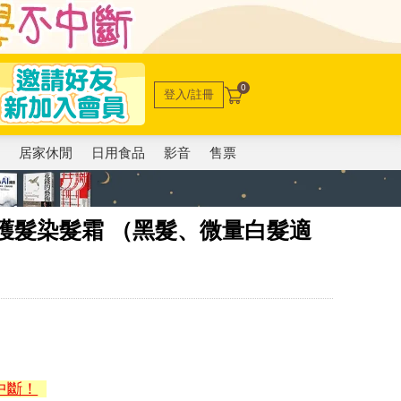
0
登入/註冊
電
居家休閒
日用食品
影音
售票
護髮染髮霜 （黑髮、微量白髮適
中斷！