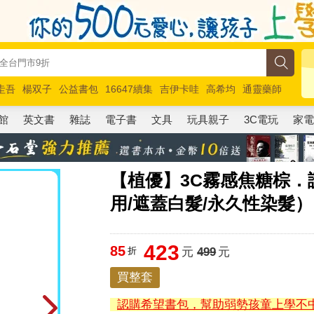
圭吾
楊双子
公益書包
16647續集
吉伊卡哇
高希均
通靈藥師
路邊攤新作
馬斯克
玩具總動員5
超慢跑
館
英文書
雜誌
電子書
文具
玩具親子
3C電玩
家
【植優】3C霧感焦糖棕．
用/遮蓋白髮/永久性染髮）
423
85
折
元
499
元
買整套
認購希望書包，幫助弱勢孩童上學不