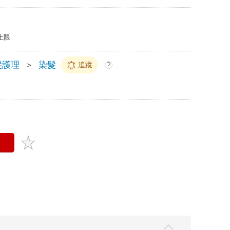
上限
髮護理
＞
染髮
追蹤
?
m