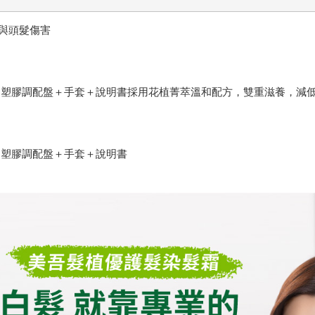
與頭髮傷害
髮梳＋塑膠調配盤＋手套＋說明書採用花植菁萃溫和配方，雙重滋養，減
梳＋塑膠調配盤＋手套＋說明書