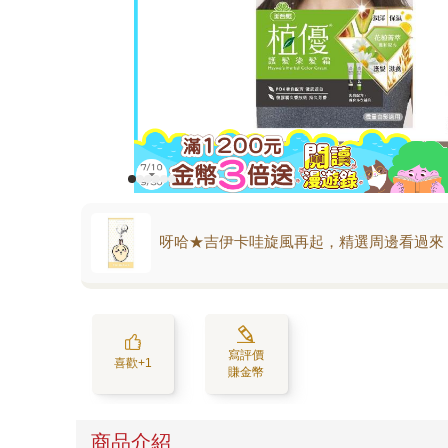
呀哈★吉伊卡哇旋風再起，精選周邊看過來
寫評價
喜歡+1
賺金幣
商品介紹