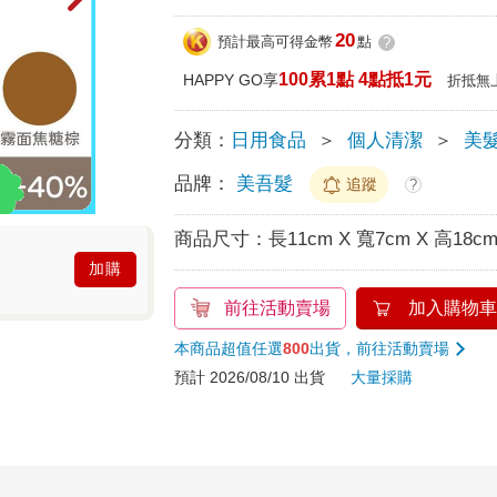
20
預計最高可得金幣
點
?
100累1點 4點抵1元
HAPPY GO享
折抵無
分類：
日用食品
＞
個人清潔
＞
美
品牌：
美吾髮
追蹤
?
商品尺寸：
長11cm X 寬7cm X 高18c
加購
前往活動賣場
加入購物車
本商品超值任選
800
出貨，前往活動賣場
預計 2026/08/10 出貨
大量採購