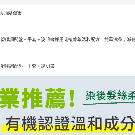
與頭髮傷害
髮梳＋塑膠調配盤＋手套＋說明書採用花植菁萃溫和配方，雙重滋養，減
梳＋塑膠調配盤＋手套＋說明書