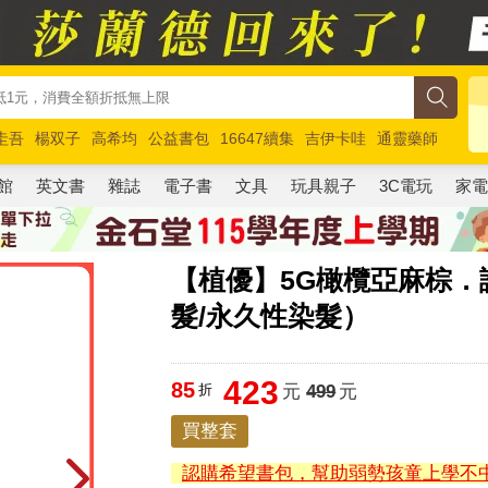
圭吾
楊双子
高希均
公益書包
16647續集
吉伊卡哇
通靈藥師
路邊攤新作
馬斯克
玩具總動員5
超慢跑
館
英文書
雜誌
電子書
文具
玩具親子
3C電玩
家
【植優】5G橄欖亞麻棕．
髮/永久性染髮）
423
85
折
元
499
元
買整套
認購希望書包，幫助弱勢孩童上學不