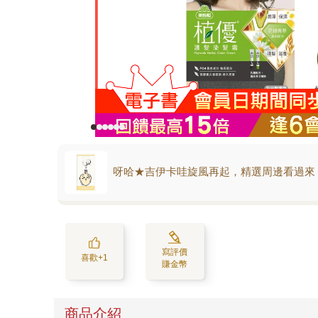
呀哈★吉伊卡哇旋風再起，精選周邊看過來
寫評價
喜歡+1
賺金幣
商品介紹