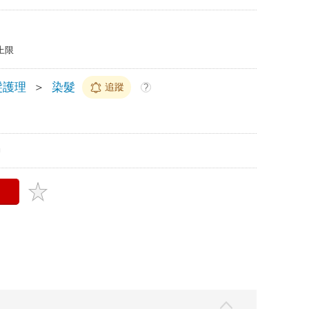
上限
髮護理
＞
染髮
追蹤
?
m