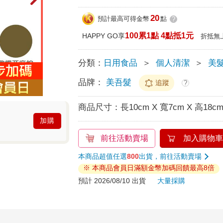
20
預計最高可得金幣
點
?
100累1點 4點抵1元
HAPPY GO享
折抵無
分類：
日用食品
＞
個人清潔
＞
美
品牌：
美吾髮
追蹤
?
商品尺寸：
長10cm X 寬7cm X 高18c
加購
前往活動賣場
加入購物車
本商品超值任選
800
出貨，前往活動賣場
※ 本商品會員日滿額金幣加碼回饋最高8倍
預計 2026/08/10 出貨
大量採購