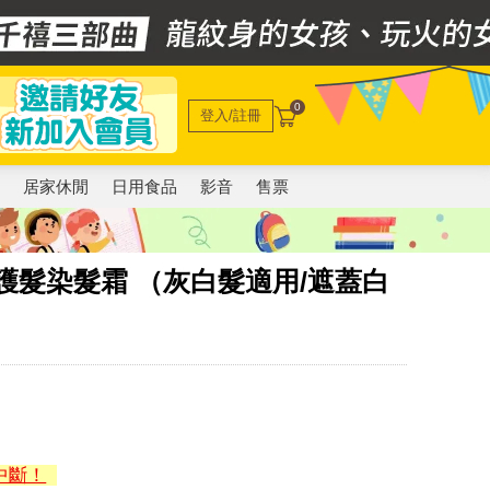
0
登入/註冊
電
居家休閒
日用食品
影音
售票
護髮染髮霜 （灰白髮適用/遮蓋白
中斷！