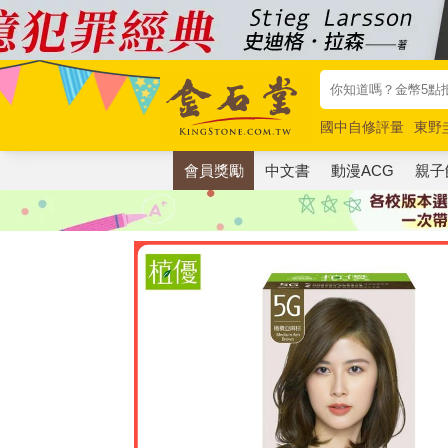
國中自修評量
東野
唯紅花綻放
奧德賽
會員獎勵
中文書
動漫ACG
親子