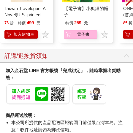
Taiwan Travelogue: A
【電子書】小狐狸的帽
ONE
Novel(U.S.-printed
子
(首刷
edition)
499
259
73
折
特價
元
特價
元
85
折
加入購物車
電子書
訂購/退換貨須知
加入金石堂 LINE 官方帳號『完成綁定』，隨時掌握出貨動
態：
商品運送說明：
本公司所提供的產品配送區域範圍目前僅限台灣本島。注
意！收件地址請勿為郵政信箱。