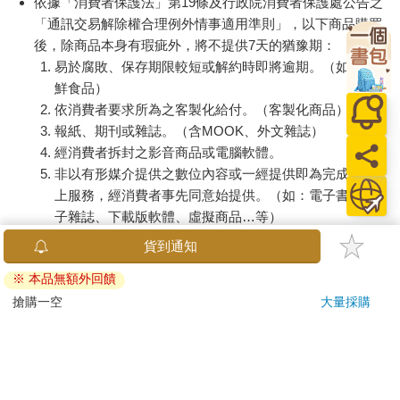
依據「消費者保護法」第19條及行政院消費者保護處公告之
「通訊交易解除權合理例外情事適用準則」，以下商品購買
後，除商品本身有瑕疵外，將不提供7天的猶豫期：
易於腐敗、保存期限較短或解約時即將逾期。（如：生
鮮食品）
依消費者要求所為之客製化給付。（客製化商品）
報紙、期刊或雜誌。（含MOOK、外文雜誌）
經消費者拆封之影音商品或電腦軟體。
非以有形媒介提供之數位內容或一經提供即為完成之線
上服務，經消費者事先同意始提供。（如：電子書、電
子雜誌、下載版軟體、虛擬商品…等）
已拆封之個人衛生用品。（如：內衣褲、刮鬍刀、除毛
貨到通知
刀…等）
※ 本品無額外回饋
若非上列種類商品，均享有到貨7天的猶豫期（含例假
日）。
搶購一空
大量採購
辦理退換貨時，商品（組合商品恕無法接受單獨退貨）必須
是您收到商品時的原始狀態（包含商品本體、配件、贈品、
保證書、所有附隨資料文件及原廠內外包裝…等），請勿直
接使用原廠包裝寄送，或於原廠包裝上黏貼紙張或書寫文