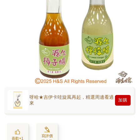
呀哈★吉伊卡哇旋風再起，精選周邊看過
加購
來
寫評價
喜歡+1