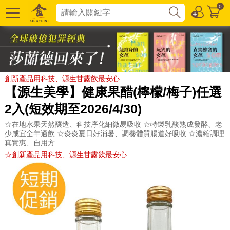
0
創新產品用科技、源生甘露飲最安心
【源生美學】健康果醋(檸檬/梅子)任選
2入(短效期至2026/4/30)
☆在地水果天然釀造、科技序化細微易吸收 ☆特製乳酸熟成發酵、老
少咸宜全年適飲 ☆炎炎夏日好消暑、調養體質腸道好吸收 ☆濃縮調理
真實惠、自用方
☆創新產品用科技、源生甘露飲最安心