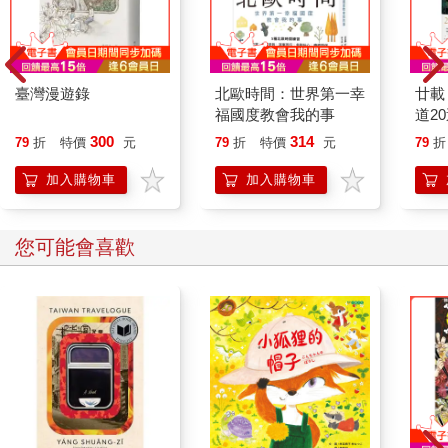
臺灣漫遊錄
北歐時間：世界第一幸
廿載
福國度教會我的事
道2
300
314
79
折
特價
元
79
折
特價
元
79
折
加入購物車
加入購物車
您可能會喜歡