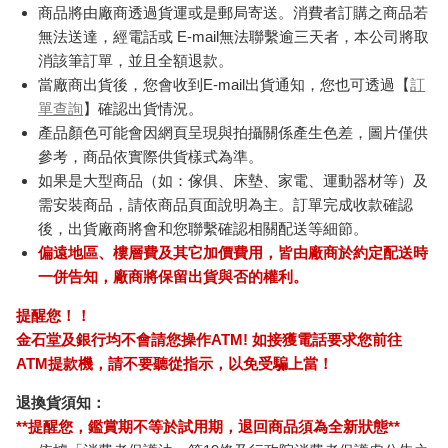
商品將由廠商透過貨運或是郵局寄送。消費者訂購之商品若
無法送達，經電話或 E-mail無法聯繫逾三天者，本公司將取
消該筆訂單，並且全額退款。
當廠商出貨後，您會收到E-mail出貨通知，您也可透過【
訂
單查詢
】確認出貨情況。
產品顏色可能會因網頁呈現與拍攝關係產生色差，圖片僅供
參考，商品依實際供貨樣式為準。
如果是大型商品（如：傢俱、床墊、家電、運動器材等）及
需安裝商品，請依商品頁面說明為主。訂單完成收款確認
後，出貨廠商將會和您聯繫確認相關配送等細節。
偏遠地區、樓層費及其它加價費用，皆由廠商於約定配送時
一併告知，廠商將保留出貨與否的權利。
提醒您！！
金石堂及銀行均不會請您操作ATM! 如接獲電話要求您前往
ATM提款機，請不要聽從指示，以免受騙上當！
退換貨須知：
**提醒您，鑑賞期不等於試用期，退回商品須為全新狀態**