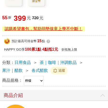
賺金幣
399
55
折
元
720
元
認購希望書包，幫助弱勢孩童上學不中斷！
15
預計最高可得金幣
點
?
100累1點 4點抵1元
HAPPY GO享
折抵無上限
分類：
日用食品
＞
茶｜咖啡｜沖調飲品
＞
果汁｜醋飲
＞
各式醋飲
追蹤
商品規格：
商品介紹