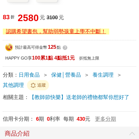
2580
83
折
元
3100
元
認購希望書包，幫助弱勢孩童上學不中斷！
125
預計最高可得金幣
點
?
100累1點 4點抵1元
HAPPY GO享
折抵無上限
分類：
日用食品
＞
保健│營養品
＞
養生調理
＞
其他調理
追蹤
相關主題：
【教師節快樂】送老師的禮物都幫你想好了
信用卡分期：
6
期
0
利率 每期
430
元
更多分期
商品介紹