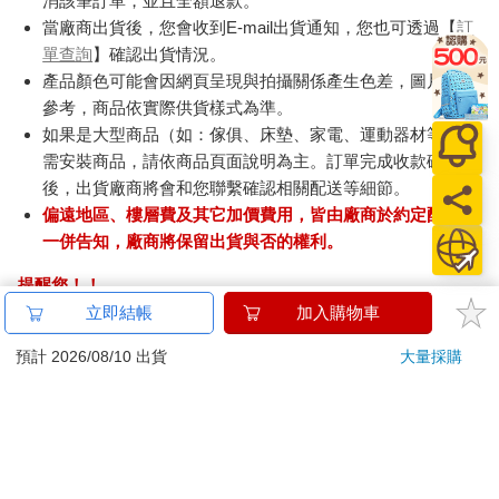
消該筆訂單，並且全額退款。
當廠商出貨後，您會收到E-mail出貨通知，您也可透過【
訂
單查詢
】確認出貨情況。
產品顏色可能會因網頁呈現與拍攝關係產生色差，圖片僅供
參考，商品依實際供貨樣式為準。
如果是大型商品（如：傢俱、床墊、家電、運動器材等）及
需安裝商品，請依商品頁面說明為主。訂單完成收款確認
後，出貨廠商將會和您聯繫確認相關配送等細節。
偏遠地區、樓層費及其它加價費用，皆由廠商於約定配送時
一併告知，廠商將保留出貨與否的權利。
提醒您！！
金石堂及銀行均不會請您操作ATM! 如接獲電話要求您前往
ATM提款機，請不要聽從指示，以免受騙上當！
退換貨須知：
**提醒您，鑑賞期不等於試用期，退回商品須為全新狀態**
依據「消費者保護法」第19條及行政院消費者保護處公告之
「通訊交易解除權合理例外情事適用準則」，以下商品購買
後，除商品本身有瑕疵外，將不提供7天的猶豫期：