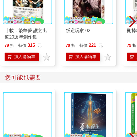
廿載．繁華夢 護玄出
叛逆玩家 02
刪掉
道20週年創作集
315
221
79
折
特價
元
79
折
特價
元
79
折
加入購物車
加入購物車
您可能也需要