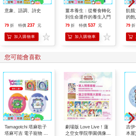
意象、語調、詩史
薑本養生：從餐食轉化
飢餓
到生命運作的養生入門
的飽
恆溫
237
537
79
折
特價
元
79
折
特價
元
79
折
斷恆
飢餓
加入購物車
加入購物車
您可能會喜歡
Tamagotchi 塔麻歌子
劇場版 Love Live！蓮
吉伊
塔麻可吉 電子寵物 樂
之空女學院學園偶像俱
本屋