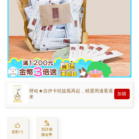
呀哈★吉伊卡哇旋風再起，精選周邊看過
加購
來
寫評價
喜歡+1
賺金幣