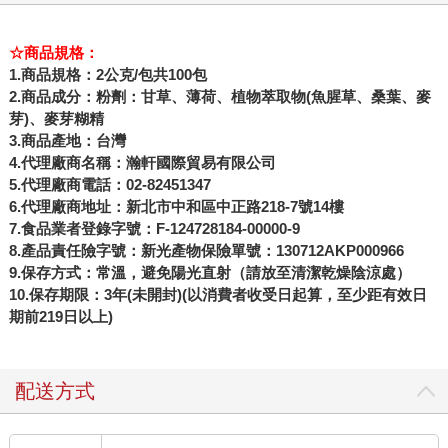
☆商品規格：
1.商品規格：2公克/包共100包
2.商品成分：粉劑：甘草、薄荷、植物萃取物(魚腥草、桑葉、麥
芽)、麥芽糊精
3.商品產地：台灣
4.代理廠商名稱：瀚軒國際貿易有限公司
5.代理廠商電話：02-82451347
6.代理廠商地址：新北市中和區中正路218-7號14樓
7.食品業者登錄字號：F-124728184-00000-9
8.產品責任險字號：新光產物保險單號：130712AKP000966
9.保存方式：常溫，避免陽光直射（請放至清潔乾燥陰涼處）
10.保存期限：3年(未開封)(以消費者收受日起算，至少距有效日
期前219日以上)
配送方式