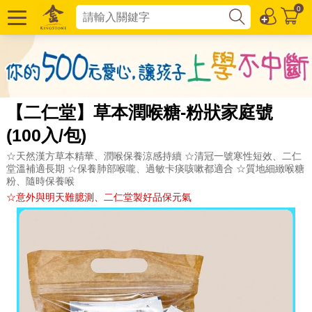
0
【二仁堂】草本潤喉糖-粉狀家庭號
(100入/包)
☆天然漢方草本精華、潤喉保養涼感持續 ☆清冠一號寒性短效、二仁
堂溫補適長期 ☆保養肺部喉嚨、過敏卡痰咳嗽都適合 ☆質地細緻喉糖
粉、隨時保養喉
☆意外與明天難臆測、二仁堂製好品保元氣