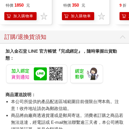
園系列（熱帶橙果／極
樂部 Bloom Garden
1850
350
特價
元
特價
元
9
折
地冰雪）
Party單人套票
加入購物車
加入購物車
訂購/退換貨須知
加入金石堂 LINE 官方帳號『完成綁定』，隨時掌握出貨動
態：
商品運送說明：
本公司所提供的產品配送區域範圍目前僅限台灣本島。注
意！收件地址請勿為郵政信箱。
商品將由廠商透過貨運或是郵局寄送。消費者訂購之商品若
無法送達，經電話或 E-mail無法聯繫逾三天者，本公司將取