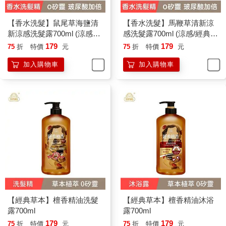
【香水洗髮】鼠尾草海鹽清
【香水洗髮】馬鞭草清新涼
新涼感洗髮露700ml (涼感／
感洗髮露700ml (涼感/經典香
經典香氛/國民洗髮精/香水洗
氛/國民洗髮精/香水洗髮精)
179
179
75
折
特價
元
75
折
特價
元
髮精)
加入購物車
加入購物車
【經典草本】檀香精油洗髮
【經典草本】檀香精油沐浴
露700ml
露700ml
179
179
75
折
特價
元
75
折
特價
元