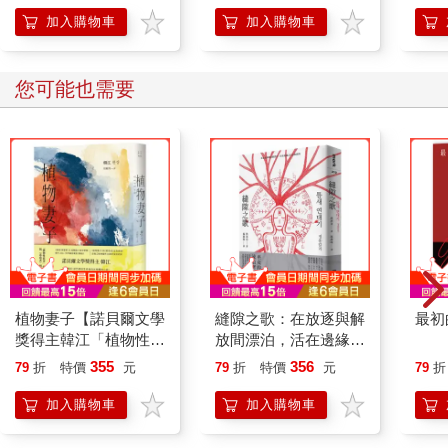
的37個科學方法
加入購物車
加入購物車
您可能也需要
植物妻子【諾貝爾文學
縫隙之歌：在放逐與解
最初
獎得主韓江「植物性抗
放間漂泊，活在邊緣之
爭」的序曲，與《素食
存在的質問
355
356
79
折
特價
元
79
折
特價
元
79
折
者》相互輝映的短篇
集】
加入購物車
加入購物車