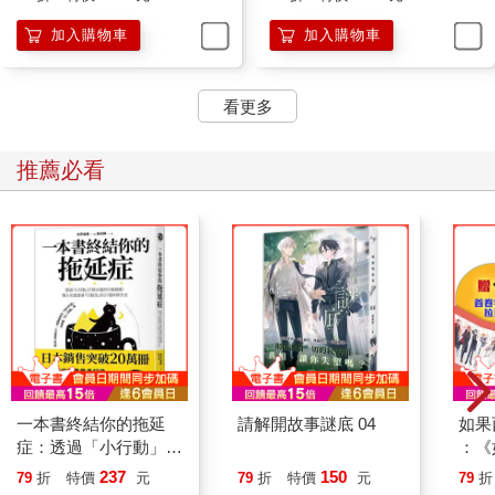
加入購物車
加入購物車
看更多
推薦必看
一本書終結你的拖延
請解開故事謎底 04
如果
症：透過「小行動」打
：《
開大腦的行動開關，懶
喵》
237
150
79
折
特價
元
79
折
特價
元
79
折
人也能變身「行動派」
【首