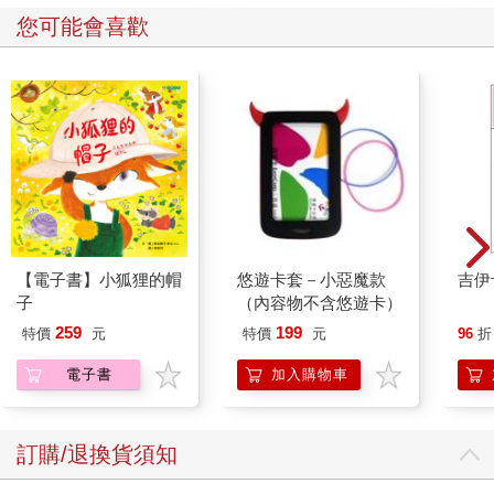
您可能會喜歡
【電子書】小狐狸的帽
悠遊卡套－小惡魔款
吉伊
子
（內容物不含悠遊卡）
259
199
特價
元
特價
元
96
折
電子書
加入購物車
訂購/退換貨須知