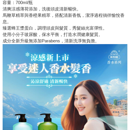
容量：700ml/瓶
清爽涼感薄荷添加，洗後頭皮清新暢快。
馬鞭草精萃與香橙果精萃，搭配清新香氛，潔淨過程徜徉愉悅香
息。
臻選蜂王漿蛋白，調理頭皮與髮質，秀髮絲光富彈性。
使用小分子玻尿酸，保水平衡，打造水潤健康髮質。
成分全新升級無添加Parabens，清新洗淨無負擔。