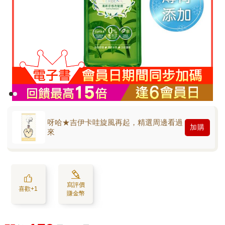
呀哈★吉伊卡哇旋風再起，精選周邊看過
加購
來
寫評價
喜歡+1
賺金幣