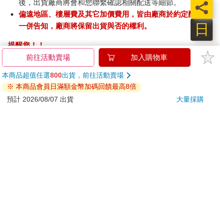
後，出貨廠商將會和您聯繫確認相關配送等細節。
員
偏遠地區、樓層費及其它加價費用，皆由廠商於約定配送時
日
一併告知，廠商將保留出貨與否的權利。
提醒您！！
金石堂及銀行均不會請您操作ATM! 如接獲電話要求您前往
前往活動賣場
加入購物車
ATM提款機，請不要聽從指示，以免受騙上當！
本商品超值任選
800
出貨，前往活動賣場
※ 本商品會員日滿額金幣加碼回饋最高8倍
退換貨須知：
預計 2026/08/07 出貨
大量採購
**提醒您，鑑賞期不等於試用期，退回商品須為全新狀態**
依據「消費者保護法」第19條及行政院消費者保護處公告之
「通訊交易解除權合理例外情事適用準則」，以下商品購買
後，除商品本身有瑕疵外，將不提供7天的猶豫期：
易於腐敗、保存期限較短或解約時即將逾期。（如：生
鮮食品）
依消費者要求所為之客製化給付。（客製化商品）
報紙、期刊或雜誌。（含MOOK、外文雜誌）
經消費者拆封之影音商品或電腦軟體。
非以有形媒介提供之數位內容或一經提供即為完成之線
上服務，經消費者事先同意始提供。（如：電子書、電