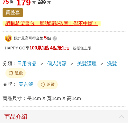
179
75
折
元
239
元
買整套
認購希望書包，幫助弱勢孩童上學不中斷！
5
預計最高可得金幣
點
?
100累1點 4點抵1元
HAPPY GO享
折抵無上限
分類：
日用食品
＞
個人清潔
＞
美髮護理
＞
洗髮
追蹤
品牌：
美吾髮
追蹤
商品尺寸：
長1cm X 寬1cm X 高1cm
商品介紹