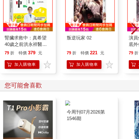
腎臟求救中：真希望
叛逆玩家 02
演員
40歲之前洪永祥醫師
底外
就告訴我這些事
379
221
79
折
特價
元
79
折
特價
元
79
折
加入購物車
加入購物車
您可能會喜歡