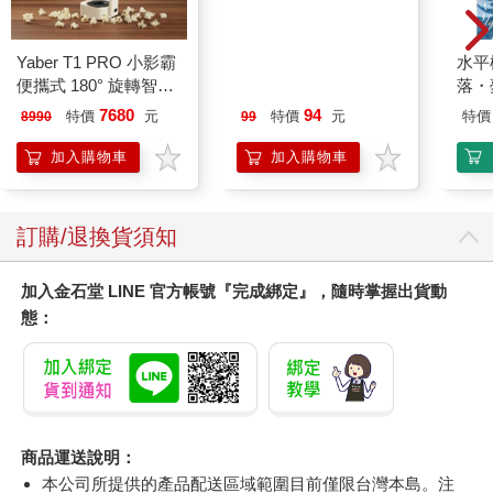
Yaber T1 PRO 小影霸
今周刊07月2026第
水平
便攜式 180° 旋轉智能
1546期
落・
投影機
7680
94
特價
元
特價
元
特價
8990
99
加入購物車
加入購物車
訂購/退換貨須知
加入金石堂 LINE 官方帳號『完成綁定』，隨時掌握出貨動
態：
商品運送說明：
本公司所提供的產品配送區域範圍目前僅限台灣本島。注