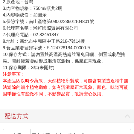
2.原產地：台灣
3.內容物規格：750ml/瓶共2瓶
4.內容物成份：如圖示
5.保險字號：南山產物第0900223601104801號
6.代理商名稱：瀚軒國際貿易有限公司
7.代理商電話：02-82451347
8.地址：新北市中和區中正路218-7號14樓
9.食品業者登錄字號：F-124728184-00000-9
10.保存方式：請勿置於高溫高熱處並避免日曬、倒置或劇烈搖
晃。開封後若凝結形成混濁沉澱物，係屬正常現象。
11.保存期限：3年(未開封)
注意事項：
本產品因以時令蔬果、天然植物所製成，可能含有製造過程中無
法濾除的細小植物纖維，如有沉澱屬正常現象。顏色、味道可能
因季節性有些微不同，不影響品質，敬請安心飲用。
配送方式