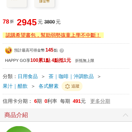
賺金幣
2945
78
折
元
3800
元
認購希望書包，幫助弱勢孩童上學不中斷！
145
預計最高可得金幣
點
?
100累1點 4點抵1元
HAPPY GO享
折抵無上限
分類：
日用食品
＞
茶｜咖啡｜沖調飲品
＞
果汁｜醋飲
＞
各式酵素
追蹤
信用卡分期：
6
期
0
利率 每期
491
元
更多分期
商品介紹