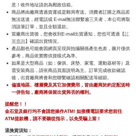
意！收件地址請勿為郵政信箱。
商品將由廠商透過貨運或是郵局寄送。消費者訂購之商品若
無法送達，經電話或 E-mail無法聯繫逾三天者，本公司將取
消該筆訂單，並且全額退款。
當廠商出貨後，您會收到E-mail出貨通知，您也可透過【
訂
單查詢
】確認出貨情況。
產品顏色可能會因網頁呈現與拍攝關係產生色差，圖片僅供
參考，商品依實際供貨樣式為準。
如果是大型商品（如：傢俱、床墊、家電、運動器材等）及
需安裝商品，請依商品頁面說明為主。訂單完成收款確認
後，出貨廠商將會和您聯繫確認相關配送等細節。
偏遠地區、樓層費及其它加價費用，皆由廠商於約定配送時
一併告知，廠商將保留出貨與否的權利。
提醒您！！
金石堂及銀行均不會請您操作ATM! 如接獲電話要求您前往
ATM提款機，請不要聽從指示，以免受騙上當！
退換貨須知：