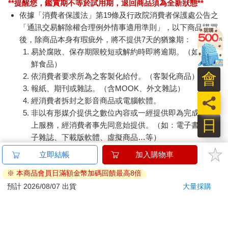
**提醒您，鑑賞期不等於試用期，退回商品須為全新狀態**
依據「消費者保護法」第19條及行政院消費者保護處公告之
「通訊交易解除權合理例外情事適用準則」，以下商品購買
後，除商品本身有瑕疵外，將不提供7天的猶豫期：
易於腐敗、保存期限較短或解約時即將逾期。（如：生
鮮食品）
會
依消費者要求所為之客製化給付。（客製化商品）
報紙、期刊或雜誌。（含MOOK、外文雜誌）
員
經消費者拆封之影音商品或電腦軟體。
非以有形媒介提供之數位內容或一經提供即為完成之線
日
上服務，經消費者事先同意始提供。（如：電子書、電
子雜誌、下載版軟體、虛擬商品…等）
已拆封之個人衛生用品。（如：內衣褲、刮鬍刀、除毛
立即結帳
加入購物車
刀…等）
※ 本商品會員日滿額金幣加碼回饋最高8倍
若非上列種類商品，均享有到貨7天的猶豫期（含例假
日）。
預計 2026/08/07 出貨
大量採購
辦理退換貨時，商品（組合商品恕無法接受單獨退貨）必須
是您收到商品時的原始狀態（包含商品本體、配件、贈品、
保證書、所有附隨資料文件及原廠內外包裝…等），請勿直