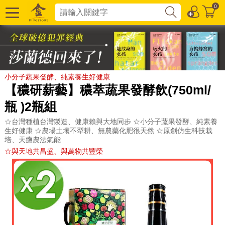
0
小分子蔬果發酵、純素養生好健康
【穠研薪藝】穠萃蔬果發酵飲(750ml/
瓶 )2瓶組
☆台灣種植台灣製造、健康賴與大地同步 ☆小分子蔬果發酵、純素養
生好健康 ☆農場土壤不犁耕、無農藥化肥很天然 ☆原創仿生科技栽
培、天癒農法氣能
☆與天地共昌盛、與萬物共豐榮