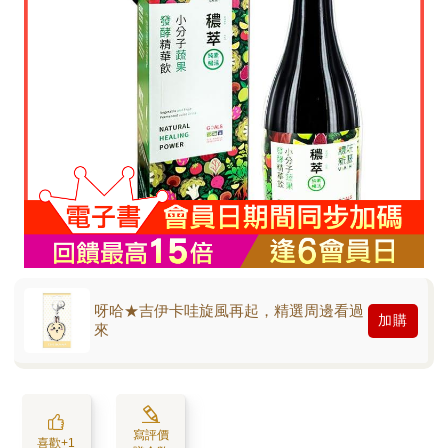
呀哈★吉伊卡哇旋風再起，精選周邊看過
加購
來
寫評價
喜歡+1