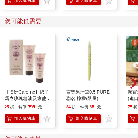
加入購物車
加入購物車
您可能也需要
【澳洲Careline】綿羊
百樂果汁筆0.5 PURE
穎寶
霜含玫瑰精油及維他命
聯名 檸檬(限量)
(進
E-2入組 100ml/瓶
399
38
25
折
特價
元
84
折
特價
元
75
折
加入購物車
加入購物車