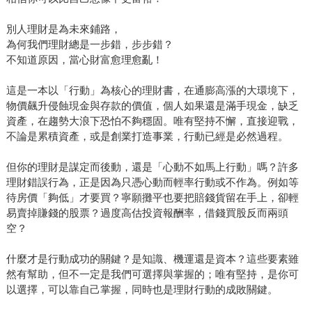
別人理財是為未來鋪路，
為何我們理財總是一步錯，步步錯？
不知道原因，當心財富愈理愈亂！
這是一本以「行動」為核心的理財書，在通膨高漲的大環境下，
物價飆升侵蝕現金與存款的價值，個人如果還是滿手現金，缺乏
資產，在趨勢大浪下恐怕不夠穩固。唯有堅持不懈，直接迎戰，
不論是累積資產，或是創業打造事業，行動已經是必然過程。
但你的理財是謀定而後動，還是「心動不如馬上行動」嗎？許多
理財錯誤行為，正是因為只憑心動而輕率行動或不作為。例如等
待房價「夠低」才要買？寧願攤平也要把賠錢貨留在手上，卻輕
易賣掉賺錢的股票？過度高估投資報酬率，借錢買股反而兩頭
空？
什麼才是行動成功的關鍵？是知識、機運還是資本？這些要素雖
然有幫助，但不一定是我們可選擇與掌握的；唯有堅持，是你可
以選擇，可以靠自己掌握，同時也是理財行動的成敗關鍵。