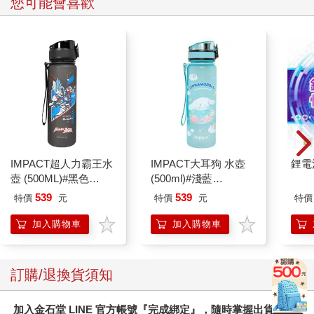
您可能會喜歡
IMPACT超人力霸王水
IMPACT大耳狗 水壺
鋰電
壺 (500ML)#黑色
(500ml)#淺藍
IMUTB01BK
IMCMB01LB
539
539
特價
元
特價
元
特價
加入購物車
加入購物車
訂購/退換貨須知
加入金石堂 LINE 官方帳號『完成綁定』，隨時掌握出貨動