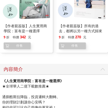
【作者親簽版】人生實用商
【作者親簽版】所有的過
學院：富有是一種選擇
去，都將以另一種方式歸來
342
270
9
折
特價
元
9
折
特價
元
停售
停售
內容簡介
《人生實用商學院：富有是一種選擇》
★全球華人二億下載數推薦★
通膨酷斯拉降臨，投資邏輯大翻轉。
你的理財計劃讓你心安嗎？
相信你可以比自己想像中更富裕！