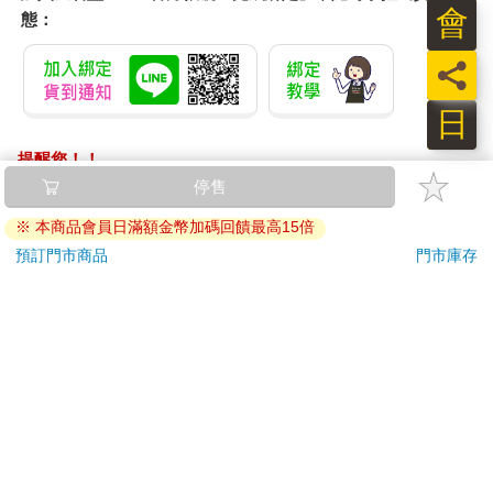
會
態：
員
日
提醒您！！
金石堂及銀行均不會請您操作ATM! 如接獲電話要求您前往
停售
ATM提款機，請不要聽從指示，以免受騙上當！
※ 本商品會員日滿額金幣加碼回饋最高15倍
退換貨須知：
預訂門市商品
門市庫存
**提醒您，鑑賞期不等於試用期，退回商品須為全新狀態**
依據「消費者保護法」第19條及行政院消費者保護處公告之
「通訊交易解除權合理例外情事適用準則」，以下商品購買
後，除商品本身有瑕疵外，將不提供7天的猶豫期：
易於腐敗、保存期限較短或解約時即將逾期。（如：生
鮮食品）
依消費者要求所為之客製化給付。（客製化商品）
報紙、期刊或雜誌。（含MOOK、外文雜誌）
經消費者拆封之影音商品或電腦軟體。