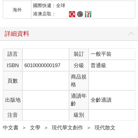
國際快遞：全球
海外
港澳店取：
詳細資料
語言
裝訂
一般平裝
ISBN
6010000000197
分級
普通級
商品規
頁數
格
適讀年
出版地
全齡適讀
齡
注音
級別
中文書
＞
文學
＞
現代華文創作
＞
現代散文