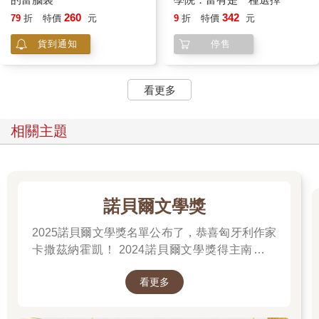
260
342
79
折
特價
元
9
折
特價
元
貨到通知
停售
看更多
相關主題
諾貝爾文學獎
2025諾貝爾文學獎名單公布了，恭喜匈牙利作家
卡撒茲納霍凱！ 2024諾貝爾文學獎得主南韓女
作家──韓江 新書出版。更多精彩好看的得獎作
看更多
品