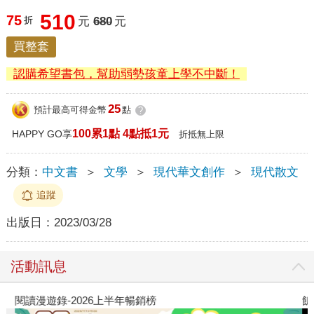
510
75
折
元
680
元
買整套
認購希望書包，幫助弱勢孩童上學不中斷！
25
預計最高可得金幣
點
?
100累1點 4點抵1元
HAPPY GO享
折抵無上限
分類：
中文書
＞
文學
＞
現代華文創作
＞
現代散文
追蹤
出版日：
2023/03/28
活動訊息
閱讀漫遊錄-2026上半年暢銷榜
飢