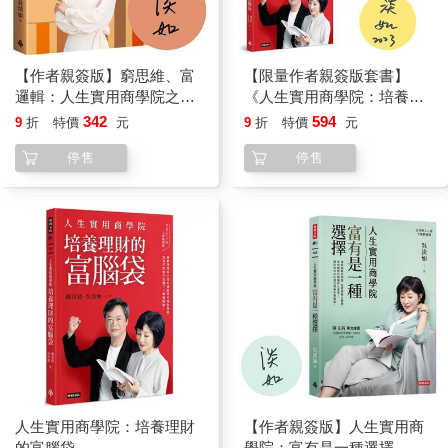
【作者親簽版】窮思維、富
【限量作者親簽版套書】
邏輯：人生實用商學院之致
《人生實用商學院：培養理
富之前先自主
財的富腦袋》＋《爸爸要再
342
594
9
折
特價
元
9
折
特價
元
娶，媽媽要再嫁》
停售
停售
人生實用商學院：培養理財
【作者親簽版】人生實用商
的富腦袋
學院：富有是一種選擇