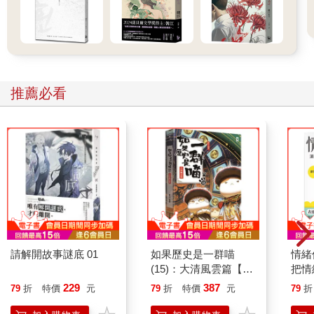
推薦必看
請解開故事謎底 01
如果歷史是一群喵
情緒
(15)：大清風雲篇【萌
把情
貓漫畫學歷史】
誰都
229
387
79
折
特價
元
79
折
特價
元
79
折