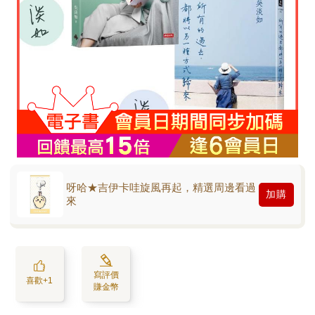
呀哈★吉伊卡哇旋風再起，精選周邊看過
加購
來
寫評價
喜歡+1
賺金幣