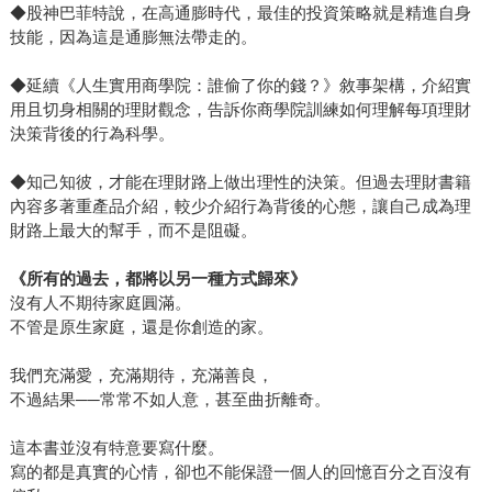
◆股神巴菲特說，在高通膨時代，最佳的投資策略就是精進自身
技能，因為這是通膨無法帶走的。
◆延續《人生實用商學院：誰偷了你的錢？》敘事架構，介紹實
用且切身相關的理財觀念，告訴你商學院訓練如何理解每項理財
決策背後的行為科學。
◆知己知彼，才能在理財路上做出理性的決策。但過去理財書籍
內容多著重產品介紹，較少介紹行為背後的心態，讓自己成為理
財路上最大的幫手，而不是阻礙。
《所有的過去，都將以另一種方式歸來》
沒有人不期待家庭圓滿。
不管是原生家庭，還是你創造的家。
我們充滿愛，充滿期待，充滿善良，
不過結果──常常不如人意，甚至曲折離奇。
這本書並沒有特意要寫什麼。
寫的都是真實的心情，卻也不能保證一個人的回憶百分之百沒有