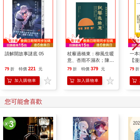
請解開故事謎底 05
杖藜過橋東：柳風生暖
一本
意、杏雨不濕衣；陳亮
【漫
恭談以心轉境的適齡漫
行動
221
379
79
折
特價
元
79
折
特價
元
79
折
想
開關
「行
加入購物車
加入購物車
學方
您可能會喜歡