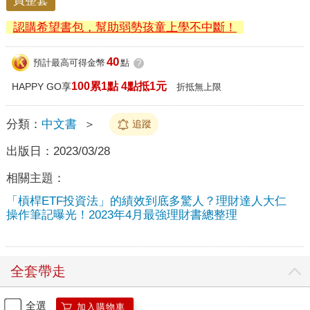
買整套
認購希望書包，幫助弱勢孩童上學不中斷！
40
預計最高可得金幣
點
?
100累1點 4點抵1元
HAPPY GO享
折抵無上限
分類：
中文書
＞
追蹤
出版日：
2023/03/28
相關主題：
「槓桿ETF投資法」的績效到底多驚人？理財達人大仁
操作筆記曝光！2023年4月最強理財書總整理
全套帶走
全選
加入購物車