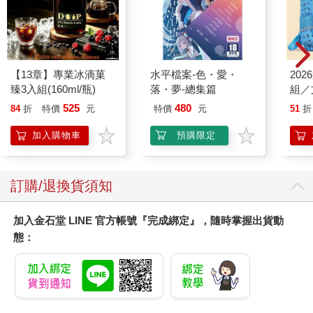
【13章】專業冰滴菓
水平檔案-色・愛・
20
臻3入組(160ml/瓶)
落・夢-總集篇
組／
525
480
84
折
特價
元
特價
元
51
折
加入購物車
預購限定
訂購/退換貨須知
加入金石堂 LINE 官方帳號『完成綁定』，隨時掌握出貨動
態：