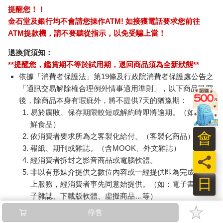
提醒您！！
金石堂及銀行均不會請您操作ATM! 如接獲電話要求您前往
ATM提款機，請不要聽從指示，以免受騙上當！
退換貨須知：
**提醒您，鑑賞期不等於試用期，退回商品須為全新狀態**
依據「消費者保護法」第19條及行政院消費者保護處公告之
「通訊交易解除權合理例外情事適用準則」，以下商品購買
後，除商品本身有瑕疵外，將不提供7天的猶豫期：
易於腐敗、保存期限較短或解約時即將逾期。（如：生
鮮食品）
會
依消費者要求所為之客製化給付。（客製化商品）
報紙、期刊或雜誌。（含MOOK、外文雜誌）
員
經消費者拆封之影音商品或電腦軟體。
非以有形媒介提供之數位內容或一經提供即為完成之線
日
上服務，經消費者事先同意始提供。（如：電子書、電
子雜誌、下載版軟體、虛擬商品…等）
已拆封之個人衛生用品。（如：內衣褲、刮鬍刀、除毛
停售
刀…等）