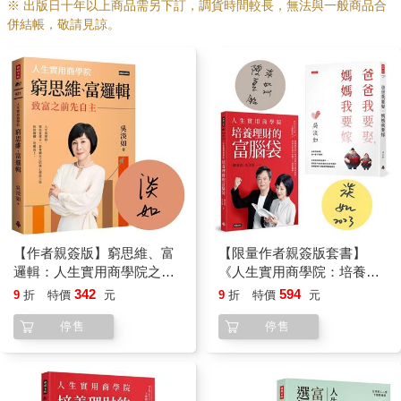
※ 出版日十年以上商品需另下訂，調貨時間較長，無法與一般商品合
併結帳，敬請見諒。
【作者親簽版】窮思維、富
【限量作者親簽版套書】
邏輯：人生實用商學院之致
《人生實用商學院：培養理
富之前先自主
財的富腦袋》＋《爸爸要再
342
594
9
折
特價
元
9
折
特價
元
娶，媽媽要再嫁》
停售
停售