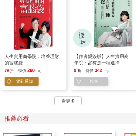
人生實用商學院：培養理財
【作者親簽版】人生實用商
的富腦袋
學院：富有是一種選擇
260
342
79
折
特價
元
9
折
特價
元
貨到通知
停售
看更多
推薦必看