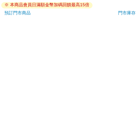
※ 本商品會員日滿額金幣加碼回饋最高15倍
若非上列種類商品，均享有到貨7天的猶豫期（含例假
日）。
預訂門市商品
門市庫存
辦理退換貨時，商品（組合商品恕無法接受單獨退貨）必須
是您收到商品時的原始狀態（包含商品本體、配件、贈品、
保證書、所有附隨資料文件及原廠內外包裝…等），請勿直
接使用原廠包裝寄送，或於原廠包裝上黏貼紙張或書寫文
字。
退回商品若無法回復原狀，將請您負擔回復原狀所需費用，
嚴重時將影響您的退貨權益。