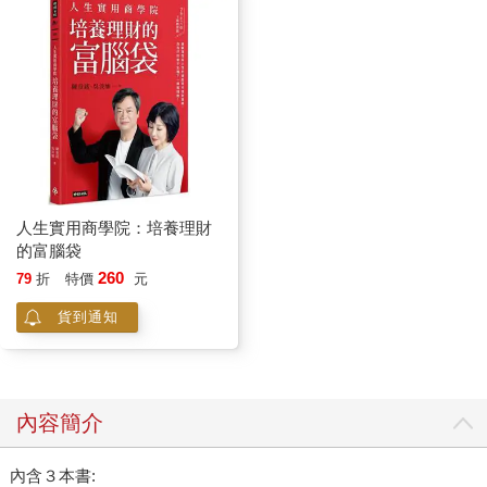
人生實用商學院：培養理財
的富腦袋
260
79
折
特價
元
貨到通知
內容簡介
內含３本書: