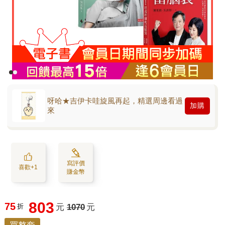
呀哈★吉伊卡哇旋風再起，精選周邊看過
加購
來
寫評價
喜歡+1
賺金幣
803
75
折
元
1070
元