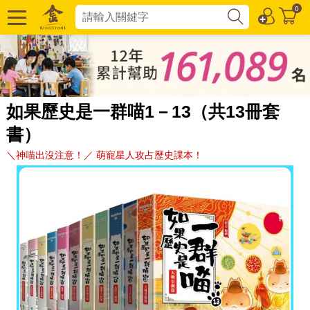
0
如果歷史是一群喵1－13（共13冊套
書）
＼神喵出沒注意！／ 萌寵星人攻占歷史課本！