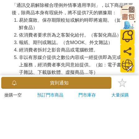
「通訊交易解除權合理例外情事適用準則」，以下商品購買
後，除商品本身有瑕疵外，將不提供7天的猶豫期：
易於腐敗、保存期限較短或解約時即將逾期。（如：生
鮮食品）
依消費者要求所為之客製化給付。（客製化商品）
報紙、期刊或雜誌。（含MOOK、外文雜誌）
經消費者拆封之影音商品或電腦軟體。
非以有形媒介提供之數位內容或一經提供即為完成之線
上服務，經消費者事先同意始提供。（如：電子書、電
子雜誌、下載版軟體、虛擬商品…等）
已拆封之個人衛生用品。（如：內衣褲、刮鬍刀、除毛
貨到通知
刀…等）
若非上列種類商品，均享有到貨7天的猶豫期（含例假
搶購一空
預訂門市商品
門市庫存
大量採購
日）。
辦理退換貨時，商品（組合商品恕無法接受單獨退貨）必須
是您收到商品時的原始狀態（包含商品本體、配件、贈品、
保證書、所有附隨資料文件及原廠內外包裝…等），請勿直
接使用原廠包裝寄送，或於原廠包裝上黏貼紙張或書寫文