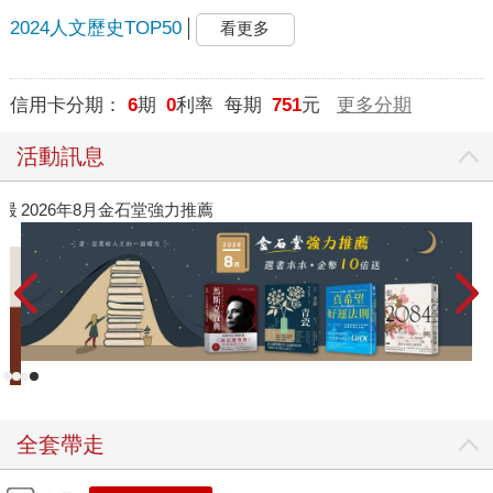
2024人文歷史TOP50
看更多
信用卡分期：
6
期
0
利率 每期
751
元
更多分期
活動訊息
》最
2026年8月金石堂強力推薦
全套帶走