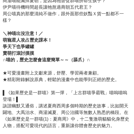
商湯喵能滅掉夏朝，是因為牠督促群喵拚命生孩子？
伊尹喵待機時間超長讓牠熬過商朝五代君王？
周公喵真的那麼清純不做作，跟外面那些妖豔Ｘ貨一點都不一
樣？
＼神喵出沒注意！／
萌寵星人攻占歷史課本！
爭天下也爭罐罐
賣萌打滾討摸摸
∩
喵的，歷史怎麼會這麼簡單～～（舔爪）
∩
★可愛漫畫附上文獻來源，舒壓、學習兩者兼顧。
★精彩附錄解說原典，輕鬆的漫畫中也能學到正經的歷史。
▌《如果歷史是一群喵》第一彈，「上古群喵爭霸戰」喵嗚喵嗚
登場！▌
詼諧幽默又通俗，講述夏商西周多個時期的歷史故事，比如開天
闢地、大禹治水、商湯滅夏、周公治國等無數人熟悉的橋段。在
《如果歷史是一群喵(1)：夏商周》中，十二隻激萌貓貓化身歷史
人物，搭配可愛現代的語言，重新讓你體會歷史的魅力。