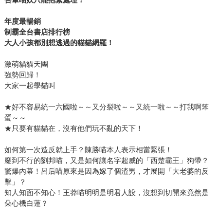
年度最暢銷
制霸全台書店排行榜
大人小孩都別想逃過的貓貓網羅！
激萌貓貓天團
強勢回歸！
大家一起學貓叫
★好不容易統一六國啦～～又分裂啦～～又統一啦～～打我啊笨
蛋～～
★只要有貓貓在，沒有他們玩不亂的天下！
如何第一次造反就上手？陳勝喵本人表示相當緊張！
廢到不行的劉邦喵，又是如何讓名字超威的「西楚霸王」狗帶？
驚爆內幕！呂后喵原來是因為嫁了個渣男，才展開「大老婆的反
擊」？
知人知面不知心！王莽喵明明是明君人設，沒想到切開來竟然是
朵心機白蓮？