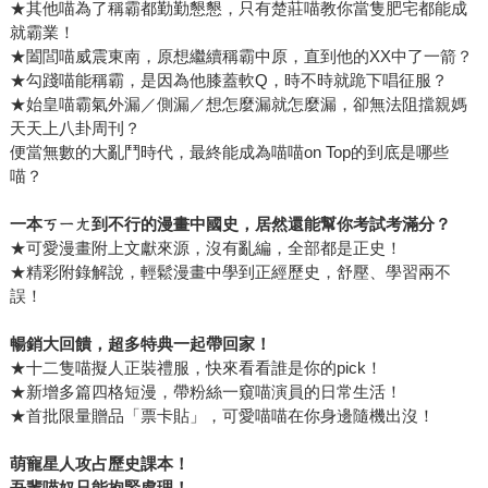
★其他喵為了稱霸都勤勤懇懇，只有楚莊喵教你當隻肥宅都能成
就霸業！
★闔閭喵威震東南，原想繼續稱霸中原，直到他的XX中了一箭？
★勾踐喵能稱霸，是因為他膝蓋軟Q，時不時就跪下唱征服？
★始皇喵霸氣外漏／側漏／想怎麼漏就怎麼漏，卻無法阻擋親媽
天天上八卦周刊？
便當無數的大亂鬥時代，最終能成為喵喵on Top的到底是哪些
喵？
一本ㄎㄧㄤ到不行的漫畫中國史，居然還能幫你考試考滿分？
★可愛漫畫附上文獻來源，沒有亂編，全部都是正史！
★精彩附錄解說，輕鬆漫畫中學到正經歷史，舒壓、學習兩不
誤！
暢銷大回饋，超多特典一起帶回家！
★十二隻喵擬人正裝禮服，快來看看誰是你的pick！
★新增多篇四格短漫，帶粉絲一窺喵演員的日常生活！
★首批限量贈品「票卡貼」，可愛喵喵在你身邊隨機出沒！
萌寵星人攻占歷史課本！
吾輩喵奴只能抱緊處理！