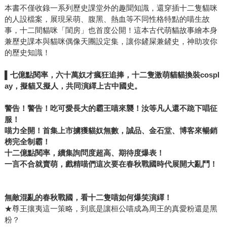
本書不僅收錄一系列歷史課堂外的趣聞知識，還穿插十二隻貓咪
的人設檔案，展現呆萌、腹黑、熱血等不同性格特點的喵生故
事，十二間貓咪「閨房」也首度公開！這本古代萌貓故事繪本身
兼歷史課本與貓咪偶像天團設定集，讓你鏟屎兼鏟史，神助攻你
的歷史知識！
▌
七億點閱率，六十萬奴才瘋狂追捧，十二隻激萌貓貓換裝
cospl
ay
，擬貓又擬人，共同演繹上古中國史。
警告！警告！吃可愛長大的霸王喵來襲！汝等凡人還不跪下唱征
服！
喵力全開！首集上市擄獲貓奴無數，誠品、金石堂、博客來暢銷
榜完全制霸！
十二億點閱率，續集詢問度超高、期待度爆表！
一言不合就賣萌，戲精喵們這次要在春秋戰國時代展開大亂鬥！
無敵混亂的春秋戰國，看十二隻喵如何爆笑演繹！
★尊王攘夷這一策略，到底是讓桓公喵成為周王的真愛粉還是黑
粉？