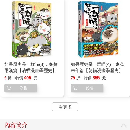
如果歷史是一群喵(3)：秦楚
如果歷史是一群喵(4)：東漢
兩漢篇【萌貓漫畫學歷史】
末年篇【萌貓漫畫學歷史】
405
355
9
折
特價
元
79
折
特價
元
停售
停售
看更多
內容簡介