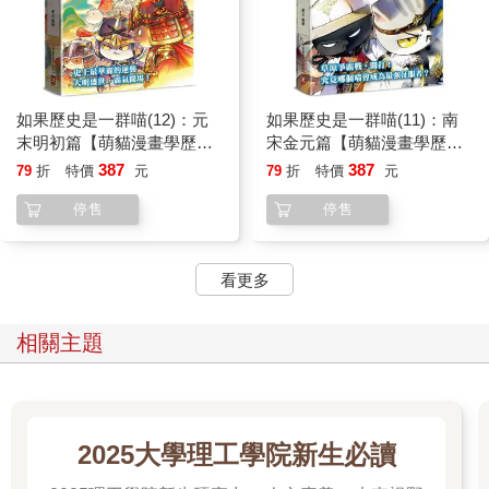
如果歷史是一群喵(12)：元
如果歷史是一群喵(11)：南
末明初篇【萌貓漫畫學歷
宋金元篇【萌貓漫畫學歷
史】
史】
387
387
79
折
特價
元
79
折
特價
元
停售
停售
看更多
相關主題
2025大學理工學院新生必讀