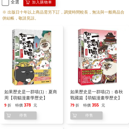
全選
加入購物車
※ 出版日十年以上商品需另下訂，調貨時間較長，無法與一般商品合
併結帳，敬請見諒。
如果歷史是一群喵(1)：夏商
如果歷史是一群喵(2)：春秋
周【萌貓漫畫學歷史】
戰國篇【萌貓漫畫學歷史】
378
355
9
折
特價
元
79
折
特價
元
停售
停售