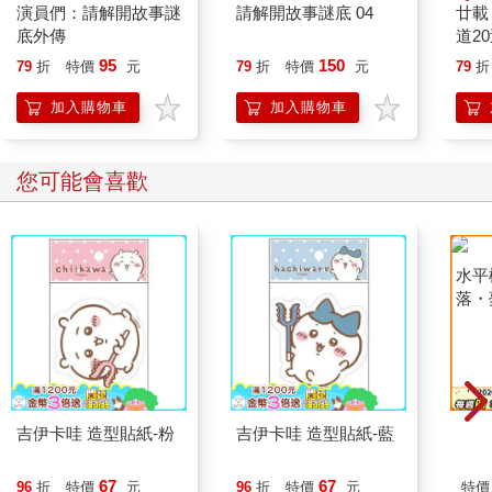
演員們：請解開故事謎
請解開故事謎底 04
廿載
底外傳
道2
95
150
79
折
特價
元
79
折
特價
元
79
折
加入購物車
加入購物車
您可能會喜歡
吉伊卡哇 造型貼紙-粉
吉伊卡哇 造型貼紙-藍
水平
落・
67
67
96
折
特價
元
96
折
特價
元
特價