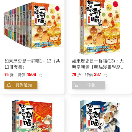
如果歷史是一群喵1－13（共
如果歷史是一群喵(13)：大
13冊套書）
明皇朝篇【萌貓漫畫學歷
史】
4506
387
75
折
特價
元
79
折
特價
元
貨到通知
停售