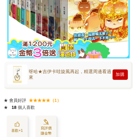
呀哈★吉伊卡哇旋風再起，精選周邊看過
加購
來
★
會員好評
★★★★★（1）
★
18
個人喜歡
寫評價
喜歡+1
賺金幣