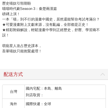
歷史喵奴引頸期盼
喵喵時代劇Season 3：秦楚兩漢篇
磅礡上演！
一本「喵」到不行的漫畫中國史，居然還能幫你考試考滿分？
★可愛漫畫附上文獻來源，沒有亂編，全部都是正史！
★精彩附錄解說，輕鬆漫畫中學到正經歷史，舒壓、學習兩不
誤！
萌寵星人攻占歷史課本，
吾輩喵奴只能抱緊處理！
配送方式
國內宅配：本島、離島
台灣
到店取貨：
海外
國際快遞：全球