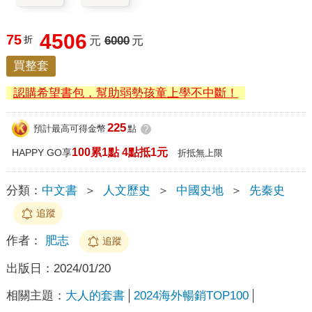
4506
75
折
元
6000
元
買整套
認購希望書包，幫助弱勢孩童上學不中斷！
225
預計最高可得金幣
點
?
100累1點 4點抵1元
HAPPY GO享
折抵無上限
分類：
中文書
＞
人文歷史
＞
中國史地
＞
先秦史
追蹤
作者：
肥志
追蹤
出版日：
2024/01/20
相關主題：
大人的套書
2024海外暢銷TOP100