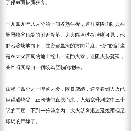
了保命而拔腿狂奔。
一九四九年八月分的一個炙熱午後，這群空降消防員在
曼恩峽谷頂端的附近降落。大火隔著峽谷清晰可見，他
們沿著坡地而下，往密蘇里河的方向前進。他們的計畫
是在大火四周的地上挖出一道防火線，遏阻火勢蔓延，
並且將其導向一個較為空曠的地區。
跋涉了四分之一哩路之後，隊長威納．道奇看到大火已
經躍過峽谷，正朝他們直撲而來，火焰竄升到空中三十
呎的高度。不到一分鐘之內，大火就會迅速延燒兩個足
球場的距離了。