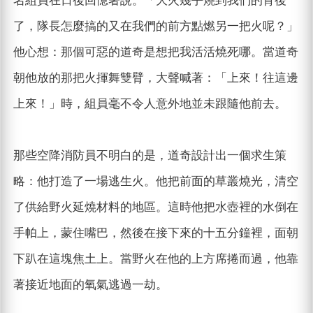
名組員在日後回憶著說。「大火幾乎燒到我們的背後
了，隊長怎麼搞的又在我們的前方點燃另一把火呢？」
他心想：那個可惡的道奇是想把我活活燒死哪。當道奇
朝他放的那把火揮舞雙臂，大聲喊著：「上來！往這邊
上來！」時，組員毫不令人意外地並未跟隨他前去。
那些空降消防員不明白的是，道奇設計出一個求生策
略：他打造了一場逃生火。他把前面的草叢燒光，清空
了供給野火延燒材料的地區。這時他把水壺裡的水倒在
手帕上，蒙住嘴巴，然後在接下來的十五分鐘裡，面朝
下趴在這塊焦土上。當野火在他的上方席捲而過，他靠
著接近地面的氧氣逃過一劫。