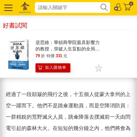
0
好書試閱
逆思維：華頓商學院最具影響力
的教授，突破人生盲點的全局思
考
79
折
特價
331
元
加入購物車
經過了一段顛簸的飛行之後，十五個人從蒙大拿州的上
空一躍而下。他們不是跳傘運動員，而是空降消防員：
一群精銳的荒野滅火人員，跳傘降落去撲滅前一天由閃
電引起的森林大火。在短短的幾分鐘之內，他們將會為