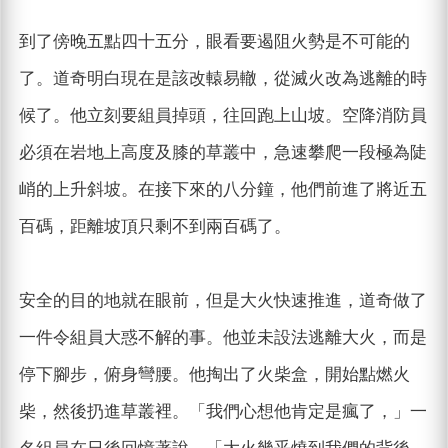
到了傍晚五點四十五分，眼看要遏阻火勢是不可能的
了。道奇明白現在是該改轅易轍，從滅火改為逃離的時
候了。他立刻要組員掉頭，往回跑上山坡。空降消防員
必須在岩地上高度及膝的草叢中，急速攀爬一段極為陡
峭的上升斜坡。在接下來的八分鐘，他們前進了將近五
百碼，距離坡頂只剩不到兩百碼了。
安全的目的地就在眼前，但是大火快速推進，道奇做了
一件令組員大惑不解的事。他並未設法逃離大火，而是
停下腳步，俯身彎腰。他掏出了火柴盒，開始點燃火
柴，然後扔進草叢裡。「我們心想他肯定是瘋了，」一