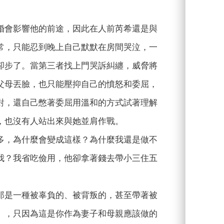
婚會影響他的前途，因此在人前芮希還是與
常，只能忍到晚上自己默默在房間哭泣，一
卻步了。當第三者找上門哭訴糾纏，威脅將
父母丟臉，也只能壓抑自己的憤怒和委屈，
對，還自己憋著委屈用溫和的方式試著理解
，也沒有人站出來與她並肩作戰。
多，為什麼會變成這樣？為什麼我還是做不
我？我省吃儉用，他卻拿著錢去帶小三住五
那是一種被辜負的、被背叛的，甚至帶著被
』，只因為這是你作為妻子和母親應該做的