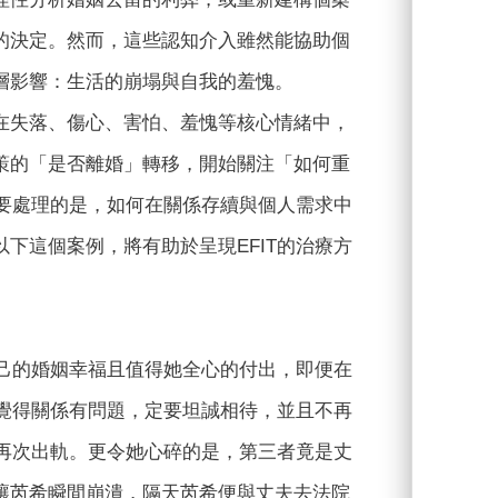
的決定。然而，這些認知介入雖然能協助個
層影響：生活的崩塌與自我的羞愧。
失落、傷心、害怕、羞愧等核心情緒中，
策的「是否離婚」轉移，開始關注「如何重
們要處理的是，如何在關係存續與個人需求中
下這個案例，將有助於呈現EFIT的治療方
自己的婚姻幸福且值得她全心的付出，即便在
再覺得關係有問題，定要坦誠相待，並且不再
象再次出軌。更令她心碎的是，第三者竟是丈
讓芮希瞬間崩潰，隔天芮希便與丈夫去法院