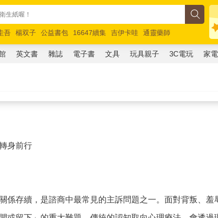
圭吾
楊双子
公益書包
16647續集
吉伊卡哇
通靈藥師
路邊攤新作
馬斯克
玩具總動員5
超慢跑
館
英文書
雜誌
電子書
文具
玩具親子
3C電玩
家
轉身前行
係存續，是諮商中最常見的主訴問題之一。面對背叛、羞辱
開或留下」的重大難題。傳統的認知取向心理療法，會透過