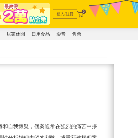
0
登入/註冊
電
居家休閒
日用食品
影音
售票
和自我懷疑，個案通常在強烈的痛苦中掙
理性分析婚姻去留的利弊，或重新建構個案