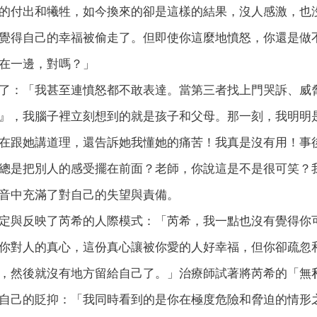
的付出和犧牲，如今換來的卻是這樣的結果，沒人感激，也
覺得自己的幸福被偷走了。但即使你這麼地憤怒，你還是做
在一邊，對嗎？」
了：「我甚至連憤怒都不敢表達。當第三者找上門哭訴、威
』，我腦子裡立刻想到的就是孩子和父母。那一刻，我明明
在跟她講道理，還告訴她我懂她的痛苦！我真是沒有用！事
總是把別人的感受擺在前面？老師，你說這是不是很可笑？
音中充滿了對自己的失望與責備。
定與反映了芮希的人際模式：「芮希，我一點也沒有覺得你
你對人的真心，這份真心讓被你愛的人好幸福，但你卻疏忽
，然後就沒有地方留給自己了。」治療師試著將芮希的「無
自己的貶抑：「我同時看到的是你在極度危險和脅迫的情形