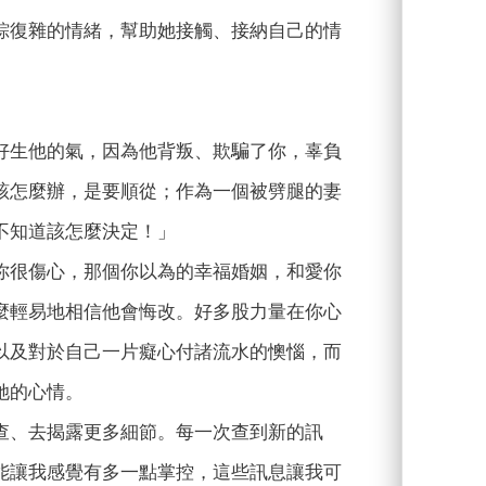
綜復雜的情緒，幫助她接觸、接納自己的情
好生他的氣，因為他背叛、欺騙了你，辜負
該怎麼辦，是要順從；作為一個被劈腿的妻
不知道該怎麼決定！」
你很傷心，那個你以為的幸福婚姻，和愛你
麼輕易地相信他會悔改。好多股力量在你心
以及對於自己一片癡心付諸流水的懊惱，而
她的心情。
查、去揭露更多細節。每一次查到新的訊
能讓我感覺有多一點掌控，這些訊息讓我可