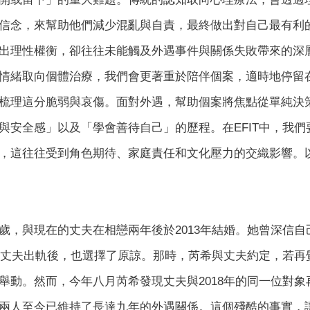
信念，來幫助他們減少混亂與自責，最終做出對自己最有利
出理性權衡，卻往往未能觸及外遇事件與關係失敗帶來的深
緒取向個體治療，我們會更著重於陪伴個案，適時地停留在
梳理這分脆弱與哀傷。面對外遇，幫助個案將焦點從單純決
與安全感」以及「學會善待自己」的歷程。在EFIT中，我
，這往往受到角色期待、家庭責任和文化壓力的交織影響。以
歲，與現在的丈夫在相戀兩年後於2013年結婚。她曾深信
發現丈夫出軌後，也選擇了原諒。那時，芮希與丈夫約定，若
舉動。然而，今年八月芮希發現丈夫與2018年的同一位對
兩人至今已維持了長達九年的外遇關係。這個殘酷的事實，