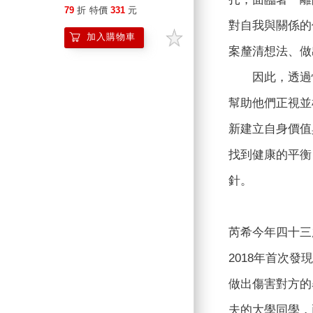
案例
79
折
特價
331
元
對自我與關係的
加入購物車
案釐清想法、做
因此，透過情
幫助他們正視並
新建立自身價值
找到健康的平衡
針。
芮希今年四十三
2018年首次
做出傷害對方的
夫的大學同學，