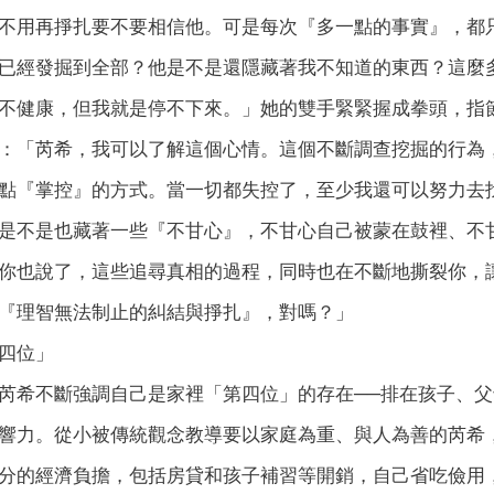
不用再掙扎要不要相信他。可是每次『多一點的事實』，都
已經發掘到全部？他是不是還隱藏著我不知道的東西？這麼
不健康，但我就是停不下來。」她的雙手緊緊握成拳頭，指
：「芮希，我可以了解這個心情。這個不斷調查挖掘的行為
點『掌控』的方式。當一切都失控了，至少我還可以努力去
是不是也藏著一些『不甘心』，不甘心自己被蒙在鼓裡、不
你也說了，這些追尋真相的過程，同時也在不斷地撕裂你，
『理智無法制止的糾結與掙扎』，對嗎？」
四位」
芮希不斷強調自己是家裡「第四位」的存在──排在孩子、
響力。從小被傳統觀念教導要以家庭為重、與人為善的芮希
分的經濟負擔，包括房貸和孩子補習等開銷，自己省吃儉用