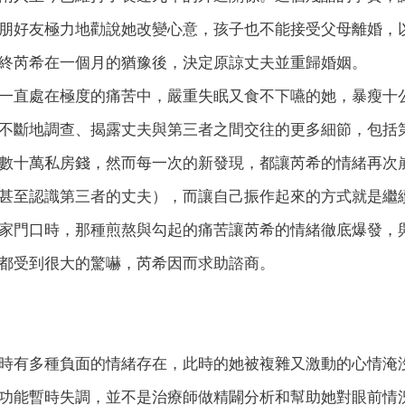
朋好友極力地勸說她改變心意，孩子也不能接受父母離婚，
終芮希在一個月的猶豫後，決定原諒丈夫並重歸婚姻。
一直處在極度的痛苦中，嚴重失眠又食不下嚥的她，暴瘦十
不斷地調查、揭露丈夫與第三者之間交往的更多細節，包括
數十萬私房錢，然而每一次的新發現，都讓芮希的情緒再次
甚至認識第三者的丈夫），而讓自己振作起來的方式就是繼
家門口時，那種煎熬與勾起的痛苦讓芮希的情緒徹底爆發，
都受到很大的驚嚇，芮希因而求助諮商。
有多種負面的情緒存在，此時的她被複雜又激動的心情淹沒
功能暫時失調，並不是治療師做精闢分析和幫助她對眼前情