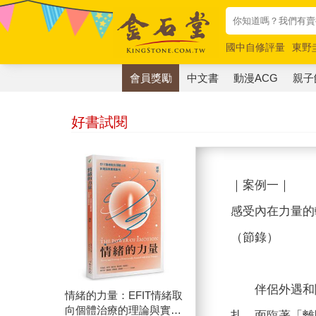
國中自修評量
東野
唯紅花綻放
奧德賽
會員獎勵
中文書
動漫ACG
親子
好書試閱
｜案例一｜
感受內在力量的
（節錄）
伴侶外遇和關
情緒的力量：EFIT情緒取
向個體治療的理論與實務
扎，面臨著「離