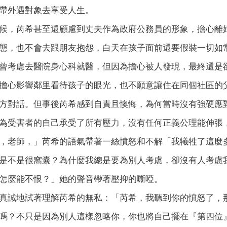
帶外遇對象去享受人生。
候，芮希甚至還顧慮到丈夫作為政府公務員的形象，擔心離
態，也不會去跟朋友抱怨，白天在孩子面前還要假裝一切如
曾考慮去醫院身心科就醫，但因為擔心被人發現，最終還是
擔心影響鄰里看待孩子的眼光，也不願意讓住在同個社區的
方對話。但事後芮希感到自責且懊悔，為何當時沒有強硬應
為受害者的自己承受了所有壓力，沒有任何正義公理能伸張
，老師，」芮希的語氣帶著一絲憤怒和不解「我犧牲了這麼
是不是很窩囊？為什麼我總是要為別人考慮，卻沒有人考慮
怎麼能不恨？」她的聲音帶著壓抑的嘶啞。
真誠地試著理解芮希的無私：「芮希，我聽到你的憤怒了，
嗎？不只是因為別人這樣忽略你，你也將自己擺在『第四位