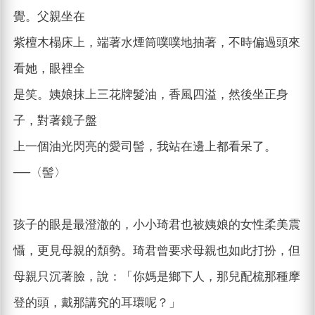
覺。父親坐在
紫檀木榻床上，端著水煙筒噗噗地抽著，不時偏過頭來
看她，眼裡全
是笑。姨娘抹上三花牌髮油，香風四溢，然後坐正身
子，對著鏡子盤
上一個油光閃亮的愛司髻，我站在邊上都看呆了。
──〈髻〉
孩子的眼是最澄澈的，小小琦君也被姨娘的女性柔美震
懾，更見母親的頹勢。琦君曾要求母親也如此打扮，但
母親只沉著臉，說：「你媽是鄉下人，那兒配梳那種摩
登的頭，戴那講究的耳環呢？」