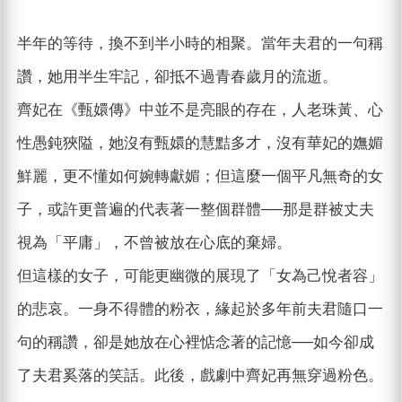
半年的等待，換不到半小時的相聚。當年夫君的一句稱
讚，她用半生牢記，卻抵不過青春歲月的流逝。
齊妃在《甄嬛傳》中並不是亮眼的存在，人老珠黃、心
性愚鈍狹隘，她沒有甄嬛的慧黠多才，沒有華妃的嫵媚
鮮麗，更不懂如何婉轉獻媚；但這麼一個平凡無奇的女
子，或許更普遍的代表著一整個群體──那是群被丈夫
視為「平庸」，不曾被放在心底的棄婦。
但這樣的女子，可能更幽微的展現了「女為己悅者容」
的悲哀。一身不得體的粉衣，緣起於多年前夫君隨口一
句的稱讚，卻是她放在心裡惦念著的記憶──如今卻成
了夫君奚落的笑話。此後，戲劇中齊妃再無穿過粉色。