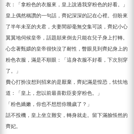
衣：「拿粉色的衣服來，皇上說過我穿粉色的好看。」
皇上偶然稱讚的一句話，齊妃深深的記在心裡。但盼來
了半年未至的夫君，夫妻間卻毫無交集可談，齊妃小心
翼翼地伺候皇帝，話題顛來倒去只能在兒子身上打轉。
心念著甄嬛的皇帝很快沒了耐性，瞥眼見到齊妃身上的
粉色衣服，滿是不順眼：「這身衣服不好看，下次別穿
了。」
費心打扮沒想到招來的是厭棄，齊妃滿是惶恐，怯怯地
道：「皇上，您以前最喜歡臣妾穿粉色。」
「粉色嬌嫩，你也不想想你幾歲了？」
話不投機，皇上坐立難安，轉身就走。留下滿臉悵然的
齊妃。