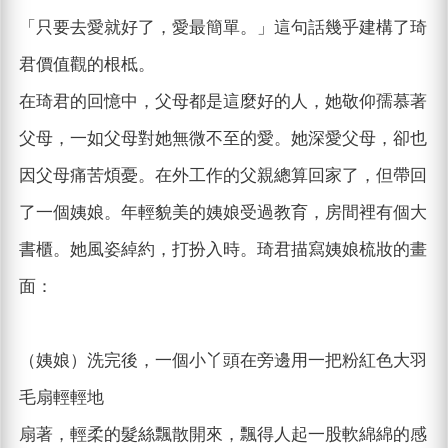
「只要去愛就好了，愛最簡單。」這句話幾乎建構了琦
君價值觀的根柢。
在琦君的回憶中，父母都是這麼好的人，她敬仰孺慕著
父母，一如父母對她無微不至的愛。她深愛父母，卻也
因父母痛苦煩憂。在外工作的父親總算回家了，但帶回
了一個姨娘。年輕貌美的姨娘受過教育，房間裡有個大
書櫃。她風姿綽約，打扮入時。琦君描寫姨娘梳妝的畫
面：
（姨娘）洗完後，一個小丫頭在旁邊用一把粉紅色大羽
毛扇輕輕地
扇著，輕柔的髮絲飄散開來，飄得人起一股軟綿綿的感