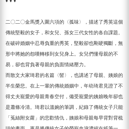
♦ ♦ ♦
二〇二〇金馬獎入圍六項的〈孤味〉，描述了秀英這個
傳統堅毅的女子，和女兒、孫女三代女性的各自課題。
在破碎婚姻中忍辱負重的秀英，堅毅卻也剛硬獨斷，無
形中將她的怨嘆轉移到女兒身上。女兒們懂母親的不
易，卻也背負著母親的負面情緒壓力。
而散文大家琦君的名篇〈髻〉，也講述了母親、姨娘的
半生榮悲。在上一輩的傳統婚姻中，年幼琦君見證了不
得丈夫寵愛的母親青春空付，備受寵愛的姨娘晚年卻也
是蕭條冷清。琦君以溫婉的筆調，紀錄了傳統女子只能
「菟絲附女蘿」的悲歡情仇，姨娘和母親每早背對背梳
頭的畫面，更是將傳統女子的榮寵血淚濃縮在紙筆一