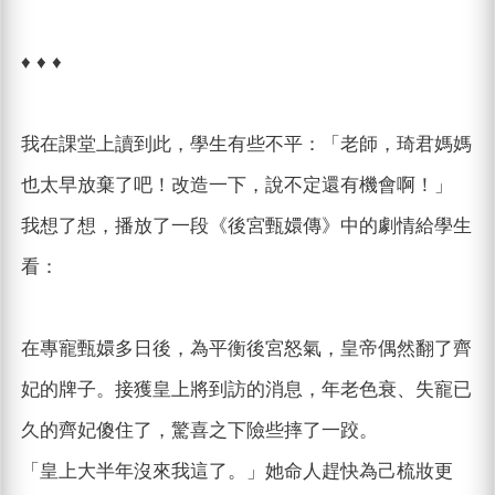
♦ ♦ ♦
我在課堂上讀到此，學生有些不平：「老師，琦君媽媽
也太早放棄了吧！改造一下，說不定還有機會啊！」
我想了想，播放了一段《後宮甄嬛傳》中的劇情給學生
看：
在專寵甄嬛多日後，為平衡後宮怒氣，皇帝偶然翻了齊
妃的牌子。接獲皇上將到訪的消息，年老色衰、失寵已
久的齊妃傻住了，驚喜之下險些摔了一跤。
「皇上大半年沒來我這了。」她命人趕快為己梳妝更