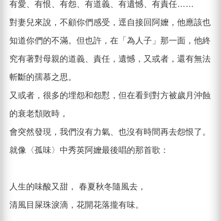
有愛、有恨、有怨、有道義、有遺憾、有責任……
對妻兒來說，不顧你們感受，逕自接回阿嬤，他應該也
知道你們的不滿。但也許，在「為人子」那一面，他終
究有著對母親的道義、責任，遺憾，又或者，還有無法
斬斷的孺慕之思。
又或者，很多的埋怨和怨懟，但在看到對方被歲月沖蝕
的衰老頹敗時，
會突然發現，我們沒有力氣、也沒有時間再去怨恨了。
就像〈孤味〉中秀英阿嬤最後唱的那首歌：
人生的味酸又甜， 春夏秋冬隨風去，
清風目屎珠淚滴，花開花落攏有味。