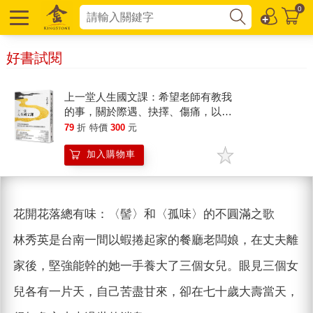
0
好書試閱
上一堂人生國文課：希望老師有教我
的事，關於際遇、抉擇、傷痛，以及
無論順逆都能優雅起身
79
折
特價
300
元
加入購物車
花開花落總有味：〈髻〉和〈孤味〉的不圓滿之歌
林秀英是台南一間以蝦捲起家的餐廳老闆娘，在丈夫離
家後，堅強能幹的她一手養大了三個女兒。眼見三個女
兒各有一片天，自己苦盡甘來，卻在七十歲大壽當天，