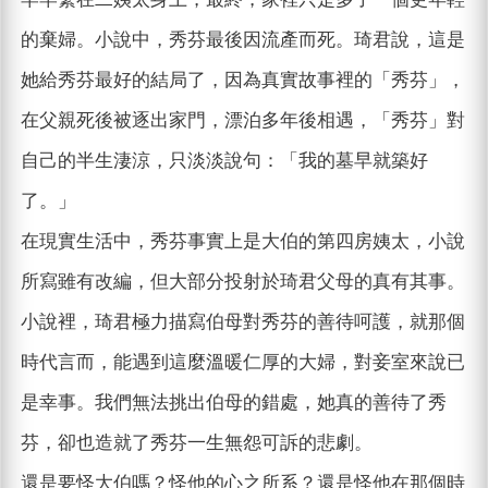
的棄婦。小說中，秀芬最後因流產而死。琦君說，這是
她給秀芬最好的結局了，因為真實故事裡的「秀芬」，
在父親死後被逐出家門，漂泊多年後相遇，「秀芬」對
自己的半生淒涼，只淡淡說句：「我的墓早就築好
了。」
在現實生活中，秀芬事實上是大伯的第四房姨太，小說
所寫雖有改編，但大部分投射於琦君父母的真有其事。
小說裡，琦君極力描寫伯母對秀芬的善待呵護，就那個
時代言而，能遇到這麼溫暖仁厚的大婦，對妾室來說已
是幸事。我們無法挑出伯母的錯處，她真的善待了秀
芬，卻也造就了秀芬一生無怨可訴的悲劇。
還是要怪大伯嗎？怪他的心之所系？還是怪他在那個時