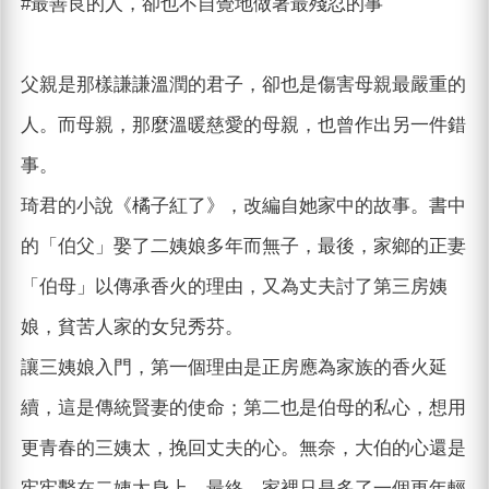
#最善良的人，卻也不自覺地做著最殘忍的事
父親是那樣謙謙溫潤的君子，卻也是傷害母親最嚴重的
人。而母親，那麼溫暖慈愛的母親，也曾作出另一件錯
事。
琦君的小說《橘子紅了》，改編自她家中的故事。書中
的「伯父」娶了二姨娘多年而無子，最後，家鄉的正妻
「伯母」以傳承香火的理由，又為丈夫討了第三房姨
娘，貧苦人家的女兒秀芬。
讓三姨娘入門，第一個理由是正房應為家族的香火延
續，這是傳統賢妻的使命；第二也是伯母的私心，想用
更青春的三姨太，挽回丈夫的心。無奈，大伯的心還是
牢牢繫在二姨太身上，最終，家裡只是多了一個更年輕