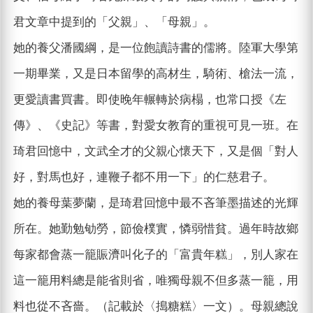
君文章中提到的「父親」、「母親」。
她的養父潘國綱，是一位飽讀詩書的儒將。陸軍大學第
一期畢業，又是日本留學的高材生，騎術、槍法一流，
更愛讀書買書。即使晚年輾轉於病榻，也常口授《左
傳》、《史記》等書，對愛女教育的重視可見一班。在
琦君回憶中，文武全才的父親心懷天下，又是個「對人
好，對馬也好，連鞭子都不用一下」的仁慈君子。
她的養母葉夢蘭，是琦君回憶中最不吝筆墨描述的光輝
所在。她勤勉劬勞，節儉樸實，憐弱惜貧。過年時故鄉
每家都會蒸一籠賑濟叫化子的「富貴年糕」，別人家在
這一籠用料總是能省則省，唯獨母親不但多蒸一籠，用
料也從不吝嗇。（記載於〈搗糖糕〉一文）。母親總說