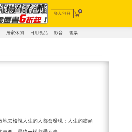
0
登入/註冊
電
居家休閒
日用食品
影音
售票
敢地去檢視人生的人都會發現：人生的盡頭
的東西，最終一樣都帶不走。