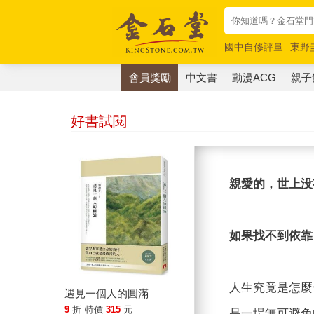
國中自修評量
東野
唯紅花綻放
奧德賽
會員獎勵
中文書
動漫ACG
親子
好書試閱
親愛的，世上没
如果找不到依靠
人生究竟是怎麼
遇見一個人的圓滿
9
折
特價
315
元
是一場無可避免