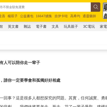
圭吾
楊双子
公益書包
16647續集
吉伊卡哇
高希均
通靈藥師
路邊攤新作
馬斯克
玩具總動員5
超慢跑
館
英文書
雜誌
電子書
文具
玩具親子
3C電玩
家
有人可以陪你走一辈子
，請你一定要學會和孤獨好好相處
一回事？這是很多人都想探究的問題。其實，任何誠實、勇
的悲劇——我們終將要老去，死去，花了一輩子爭取、建構