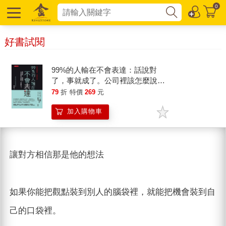
0
好書試閱
99%的人輸在不會表達：話說對
了，事就成了。公司裡該怎麼說
話？麻煩就沒了。
79
折
特價
269
元
加入購物車
讓對方相信那是他的想法
如果你能把觀點裝到別人的腦袋裡，就能把機會裝到自
己的口袋裡。