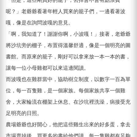
「但是，這些剛買好的籠子，丟掉會不會有點浪費
呢？」老爺爺看著年輕人買來的籠子們，一邊看著波
嘎，像是在詢問波嘎的意見。
「啊，我知道了！謝謝你啊，小波嘎！」接著，老爺爺
將沙坑旁的棚子，布置得溫馨舒適，像是一個明亮的圖
書館。而原來的籠子，剛好可以拿來放一本一本的書，
讓每一位小母雞都可以來這邊閱讀。
而波嘎也在雞群當中，協助樹立制度，以數字一百為單
位，每一百隻雞，是一個家族。每個家族共享一個雞
舍，大家輪流在棚架上休息、在沙坑裡洗澡，病接受充
足明亮的日照。
農場爺爺也好開心，他把這些雞生出來的好多蛋，拿去
市場賣掉後，買更多的書給他們讀，每一隻雞都有足夠