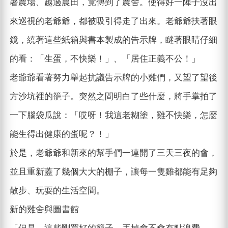
著農場、越過農田，竟傳到了農舍。使得好一陣子沒出
來巡視的老爺爺，都被吸引得走了出來。老爺爺扶著眼
鏡，繞著這些紙箱與書本製成的告示牌，瞇著眼睛仔細
的看：「生蛋，不快樂！」、「居住正義不公！」
老爺爺看著努力舉起抗議告示牌的小雞們，又望了望後
方沙坑裡的籠子。突然之間明白了些什麼，將手掌拍了
一下腦袋瓜說：「哎呀！我這老糊塗，雞不快樂，怎麼
能生得出健康的蛋呢？！」
於是，老爺爺和新來的幫手們一連開了三天三夜的會，
並且重新蓋了幾個大大的棚子，讓每一隻雞都能有足夠
散步、玩耍的生活空間。
新的雞舍與圖書館