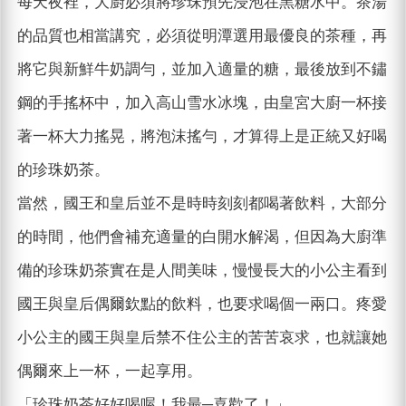
每天夜裡，大廚必須將珍珠預先浸泡在黑糖水中。茶湯
的品質也相當講究，必須從明潭選用最優良的茶種，再
將它與新鮮牛奶調勻，並加入適量的糖，最後放到不鏽
鋼的手搖杯中，加入高山雪水冰塊，由皇宮大廚一杯接
著一杯大力搖晃，將泡沫搖勻，才算得上是正統又好喝
的珍珠奶茶。
當然，國王和皇后並不是時時刻刻都喝著飲料，大部分
的時間，他們會補充適量的白開水解渴，但因為大廚準
備的珍珠奶茶實在是人間美味，慢慢長大的小公主看到
國王與皇后偶爾欽點的飲料，也要求喝個一兩口。疼愛
小公主的國王與皇后禁不住公主的苦苦哀求，也就讓她
偶爾來上一杯，一起享用。
「珍珠奶茶好好喝喔！我最─喜歡了！」