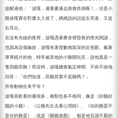
提醒過他：「波嘎，邊看書邊走路會跌倒喔！」但是小
雞波嘎實在對書太入迷了，媽媽說的話從左耳進、又從
右耳出。
在沒有光線的夜裡，波嘎憑著農舍裡昏黃的燈光閱讀，
也因為這個緣故，波嘎有著度數相當深的近視眼。戴著
厚厚鏡片的他，時常被其他的小雞開玩笑，說他真是一
隻四眼田雞！而這時，波嘎總會氣定神閒、不疾不徐地
回答：「你們知道，田雞其實不是雞嗎？」
所有動物生來平等？
波嘎喜歡看的書很多，種類也各不相同，像是《好餓好
餓的小雞》、《公雞先生去看心理師》、《你的雞蛋不
是你的雞蛋》，或是《雞餓遊戲》，都是他百讀不厭的