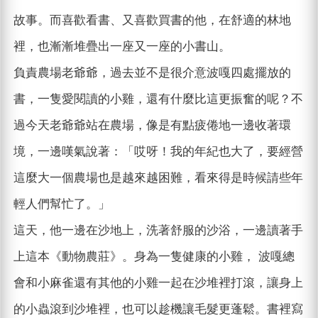
故事。而喜歡看書、又喜歡買書的他，在舒適的林地
裡，也漸漸堆疊出一座又一座的小書山。
負責農場老爺爺，過去並不是很介意波嘎四處擺放的
書，一隻愛閱讀的小雞，還有什麼比這更振奮的呢？不
過今天老爺爺站在農場，像是有點疲倦地一邊收著環
境，一邊嘆氣說著：「哎呀！我的年紀也大了，要經營
這麼大一個農場也是越來越困難，看來得是時候請些年
輕人們幫忙了。」
這天，他一邊在沙地上，洗著舒服的沙浴，一邊讀著手
上這本《動物農莊》。身為一隻健康的小雞， 波嘎總
會和小麻雀還有其他的小雞一起在沙堆裡打滾，讓身上
的小蟲滾到沙堆裡，也可以趁機讓毛髮更蓬鬆。書裡寫