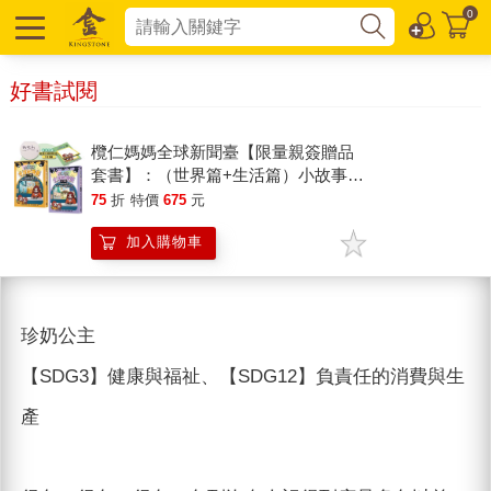
0
好書試閱
欖仁媽媽全球新聞臺【限量親簽贈品
套書】：（世界篇+生活篇）小故事讀
懂世界，成為守護SDGs的地球小公民
75
折
特價
675
元
加入購物車
珍奶公主
【SDG3】健康與福祉、【SDG12】負責任的消費與生
產