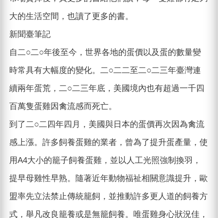
大的生活空間，也讀了更多的書。
新聞臺筆記
自二○二○年後至今，世界各地的蛋價以及蛋的數量變
時常具有大幅度的變化。二○二二至二○二三年臺灣連
續兩年蛋荒，二○二三年底，美國境內也有超過一千四
百萬隻蛋雞因禽流感而死亡。
到了二○二四年四月，美國與日本的蛋價再次因為禽流
感上漲。許多飼養蛋雞的業者，曾為了提升蛋產量，使
用A4大小的籠子飼養蛋雞，並以人工光照強制換羽，
提早母雞性早熟。隨著近年動物福祉相關意識提升，歐
盟率先立法禁止傳統籠飼，並推動許多更人道的飼養方
式，舉凡改良籠養或是無籠飼養。唯蛋雞身心狀況佳，