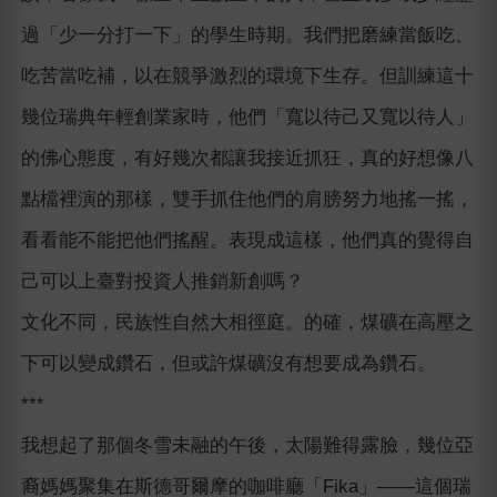
過「少一分打一下」的學生時期。我們把磨練當飯吃、
吃苦當吃補，以在競爭激烈的環境下生存。但訓練這十
幾位瑞典年輕創業家時，他們「寬以待己又寬以待人」
的佛心態度，有好幾次都讓我接近抓狂，真的好想像八
點檔裡演的那樣，雙手抓住他們的肩膀努力地搖一搖，
看看能不能把他們搖醒。表現成這樣，他們真的覺得自
己可以上臺對投資人推銷新創嗎？
文化不同，民族性自然大相徑庭。的確，煤礦在高壓之
下可以變成鑽石，但或許煤礦沒有想要成為鑽石。
***
我想起了那個冬雪未融的午後，太陽難得露臉，幾位亞
裔媽媽聚集在斯德哥爾摩的咖啡廳「Fika」――這個瑞