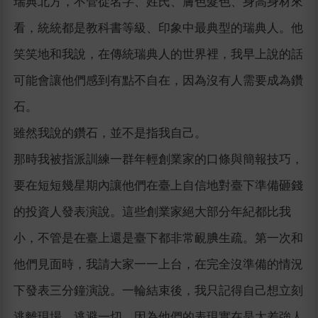
瑞典北方，不管從名字、姓氏、膚色髮色、身高身材來
看，統統都是教科書等級、印象中最典型的瑞典人。他
笑笑地和我說，在傳統瑞典人的世界裡，我早上說的話
可能會讓他們感到有點不自在，因為沒有人需要成為鑽
石。
雖然我說的鑽石，並不是指我自己。
那時我被指派訓練一群年輕創業家的口條與簡報技巧，
要在短短幾星期內讓他們在臺上自信地對臺下準備砸錢
的投資人發表演說。這些創業家絕大部分年紀都比我
小，不管是在臺上還是臺下都非常靦腆生疏。第一次和
他們見面時，我請大家一一上台，在完全沒準備的情況
下發表三分鐘演說。一輪結束後，我只記得自己想立刻
逃離現場、逃避一切，因為他們的表現實在是太差強人