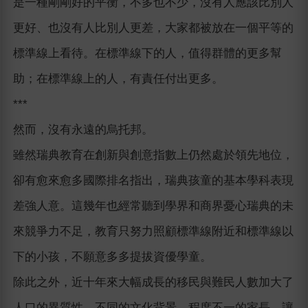
是一種剛剛好的平衡，不多也不少，沒有人應該比別人
更好、也沒有人比別人更差，大家都被放在一個平等的
標準線上看待。在標準線下的人，值得群體的更多幫
助；在標準線上的人，有責任付出更多。
***
然而，沒有永遠的烏托邦。
雖然瑞典教育在創新與創意指數上仍然處於領先地位，
卻有愈來愈多國際排名指出，瑞典孩童的基本學科表現
差強人意。這幾年也經常聽到學界和商界憂心瑞典的未
來競爭力不足，教育只努力照顧標準線附近和標準線以
下的小孩，不願意多多提拔資優學童。
除此之外，近十年來大幅成長的移民與難民人數加大了
人口的異質性，不同的文化背景、程度不一的家長，讓