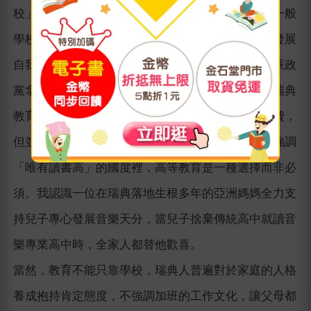
校」，為少數民族薩米人的文化保存盡一份心力。一般
學校裡設有母語課程，讓移民子女能夠學習母語，發展
自我認同、強化信心（雖然這樣的德政，已被極右派政
黨拿出來討論必要性）。重實用又講究人格培養的瑞典
教育從課本到午餐都免費，就算一路讀到博士也免費，
但並非所有瑞典學生都會完成大學教育。在一個不強調
「唯有讀書高」的國度裡，高等教育是一種選擇而非必
須。我認識一位在瑞典落地生根多年的亞洲媽媽全力支
持兒子專心發展音樂天分，當兒子捨棄傳統高中就讀音
樂專業高中時，全家人都替他歡喜。
當然，教育不能只靠學校，瑞典人普遍對於家庭的人格
養成抱持肯定態度，不強調加班的工作文化，讓父母都