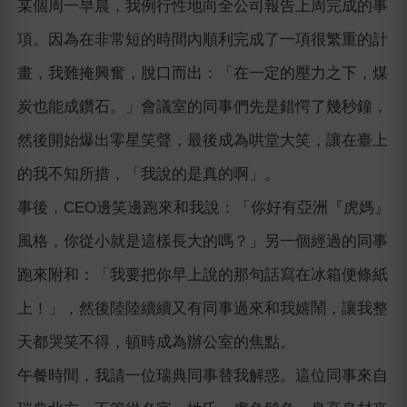
某個周一早晨，我例行性地向全公司報告上周完成的事
項。因為在非常短的時間內順利完成了一項很繁重的計
畫，我難掩興奮，脫口而出：「在一定的壓力之下，煤
炭也能成鑽石。」會議室的同事們先是錯愕了幾秒鐘，
然後開始爆出零星笑聲，最後成為哄堂大笑，讓在臺上
的我不知所措，「我說的是真的啊」。
事後，CEO邊笑邊跑來和我說：「你好有亞洲『虎媽』
風格，你從小就是這樣長大的嗎？」另一個經過的同事
跑來附和：「我要把你早上說的那句話寫在冰箱便條紙
上！」，然後陸陸續續又有同事過來和我嬉鬧，讓我整
天都哭笑不得，頓時成為辦公室的焦點。
午餐時間，我請一位瑞典同事替我解惑。這位同事來自