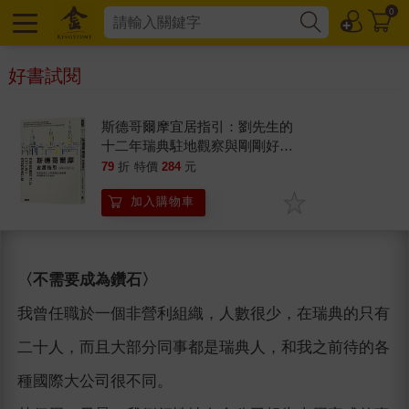
0
好書試閱
斯德哥爾摩宜居指引：劉先生的
十二年瑞典駐地觀察與剛剛好文
化剖析
79
折
特價
284
元
加入購物車
〈
不需要成為鑽石
〉
我曾任職於一個非營利組織，人數很少，在瑞典的只有
二十人，而且大部分同事都是瑞典人，和我之前待的各
種國際大公司很不同。