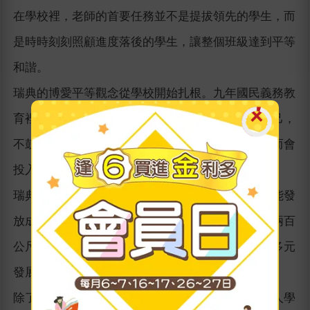
在學校裡，老師的首要任務並不是提拔領先的學生，而
是時時刻刻照顧進度落後的學生，讓整個班級達到平等
和諧。
瑞典的博愛平等觀念從學校開始扎根。九年國民義務教
育裡，學校強調讓孩子全力發展自我、努力超越自己，
不鼓勵和別人比較、也不熱中培養資優生，老師反而會
投入更多時間與資源幫助學習表現較慢的學童。
瑞典教育系統規定，學校要到六年級（十二歲）才能發
放成績單，但六年級學生卻早已習得在深水區游泳兩百
公尺的技能。在沒有課業壓力的學習下，孩子更能多元
發展，完整探索自己的興趣。
除了傳統的學校教育，瑞典政府也協助成立「薩米人學