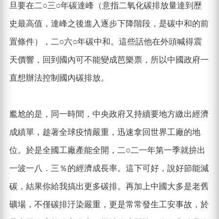
旦要在二○三○年碳達峰（意指二氧化碳排放量達到歷
史最高值，達峰之後進入逐步下降階段，是碳中和的前
置條件），二○六○年碳中和。這些話他在外頭喊得震
天價響，回到國內可不能變成芭樂票，所以中國政府一
直想辦法控制國內碳排放。
尷尬的是，同一時間，中央政府又持續要地方繳出經濟
成績單，趁著全球疫情嚴重，迅速拿回世界工廠的地
位。於是全國工廠產能全開，二○二一年第一季就拚出
一波一八．三％的經濟成長率。這下可好，說好節能減
碳，結果你給我搞出更多碳排。再加上中國大多是老舊
礦場，不僅碳排汙染嚴重，更是常常發生工安事故，於