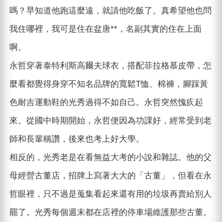
嗎？早知道他跑這麼遠，就請他吃飯了。真希望他也問
我住哪裡，我可是住在盆唐**，名副其實的住在上面
啊。
永哲穿著泰特利斯高爾夫球衣，搭配菲拉格慕皮帶，怎
麼看都覺得身穿不知名品牌的寬鬆T恤、棉褲，腳踩黃
色耐吉運動鞋的光秀過得不如自己。永哲突然愧疚起
來。從國中時期開始，永哲便因為功課好，經常受到老
師和長輩稱讚，後來也考上好大學。
相反的，光秀老是在看無益大考的小說和雜誌。他的父
母經營古董店，招牌上寫著大大的「古董」，但看在永
哲眼裡，只不過是蒐集看起來還有用的垃圾再賣給別人
罷了。光秀每個週末都在店裡的停車場維護那些古董。