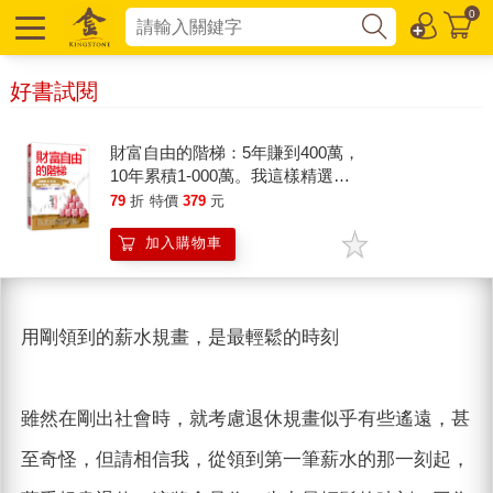
0
好書試閱
財富自由的階梯：5年賺到400萬，
10年累積1-000萬。我這樣精選
ETF，年賺20％。
79
折
特價
379
元
加入購物車
用剛領到的薪水規畫，是最輕鬆的時刻
雖然在剛出社會時，就考慮退休規畫似乎有些遙遠，甚
至奇怪，但請相信我，從領到第一筆薪水的那一刻起，