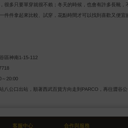
，很多只要單穿就很不賴；冬天的時候，也會有許多長靴，
一件件拿起來比較、試穿，花點時間才可以找到喜歡又便宜
神南1-15-112
7718
～20:00
谷站八公口出站，順著西武百貨方向走到PARCO，再往澀谷
客服中心
合作與服務