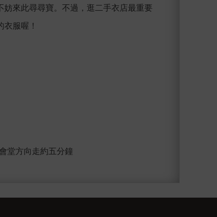
不妨來此尋尋寶。不過，逛二手衣店最重要
的衣服喔！
公會堂方向走約五分鐘