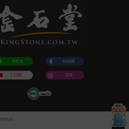
加好友
粉絲團
訂閱
追蹤
000-6