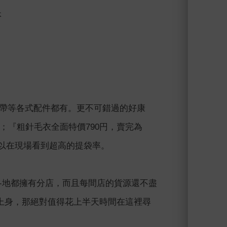
休
皮帶等各式配件都有。更不可錯過的好康
』；『粗針毛衣全面特價790円，賣完為
可以在現場看到超高的提袋率。
日本各地都擁有分店，而且每間店的貨源還不盡
上身，那絕對值得花上半天時間在這裡尋