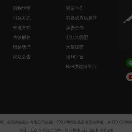
購物說明
異業合作
付款方式
我要成為供應商
寄送方式
廣告合作
售後服務
分紅大聯盟
聯絡我們
大量採購
網站公告
福利平台
B2B供應鏈平台
Admin
稱：金石網絡股份有限公司
統編：70832800
食品業者登錄字號：A-170832800-00
地址：100 台灣台北市中正區汀州路三段 160巷 3號 2樓