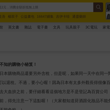
圭吾
楊双子
公益書包
16647續集
吉伊卡哇
通靈藥師
路邊攤新作
馬斯克
玩具總動員5
超慢跑
館
英文書
雜誌
電子書
文具
玩具親子
3C電玩
家
不知的購物小秘笈！
日本購物商品還要另外含稅，但是呢，如果同一天中在同一
可以退稅。不過，要小心喔！因為日本有太多外觀長得很像
去大血拚之前，要仔細看看這個地方是不是登記為百貨公司
前，得先注意一下這點喔！（大家都知道菸酒跟化妝品不能
不能免稅。）