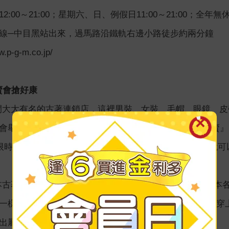
:00～21:00；星期六、日、例假日11:00～21:00；全年無
線─中目黑站出來，過馬路沿鐵軌右邊小路徒步約兩分鐘
p-g-m.co.jp/
特賣會搶好康
可是間大大有名的古著連鎖店，這裡男裝、女裝、毛帽、眼鏡、
會舉辦超特價特賣會，例如『polo衫全部390円均一價特賣
限時特價290円！』每次只要一有這樣的特賣活動，真的就
與日本古著世界幾乎已經畫上了等號，所以HANJIRO除了在
一樣齊全眾多。如果妳喜歡古著搭配法，想把自己的創意穿
出屬於自我風格的古著風。