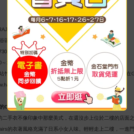
RAJUKU店）
區神宮前4-31-10；YMスクエア原宿三、四樓
7303
～20:00
宿站竹下通口出站，沿表參道方面前進，遇到明治通左轉，在G
hanjiro.co.jp/
isp up-stairs
-stairs的二手衣不像印象中那麼美式，在還沒步上位於二樓
up-stairs的衣著風格充滿了日系小女人味。輕輕走上二樓