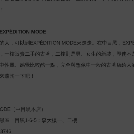
！
PÉDITION MODE
人，可以到EXPÉDITION MODE來走走。在中目黑，EXPÉ
，一樓販賣二手的古著，二樓則是男、女生的新裝，即使不
中性風、感覺比較酷一點，完全與想像中一般的古著店給人
來薰陶一下吧！
N MODE（中目黒本店）
黑區上目黑1-6-5；森大樓一、二樓
3746