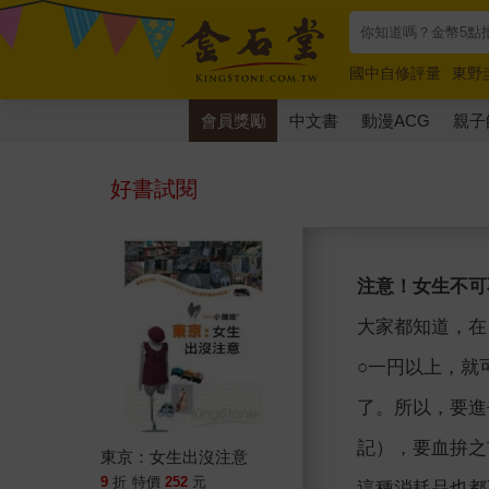
國中自修評量
東野
唯紅花綻放
奧德賽
會員獎勵
中文書
動漫ACG
親子
好書試閱
注意！女生不可
大家都知道，在
○一円以上，就
了。所以，要進
記），要血拚之
東京：女生出沒注意
9
折
特價
252
元
這種消耗品也都