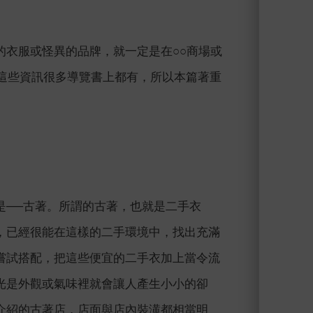
的衣服或怪異的品牌，就一定是在○○商場或
過，這些資訊很多導覽書上都有，所以本篇著重
是──古著。所謂的古著，也就是二手衣
，已經很能在這樣的二手環境中，找出充滿
嘗試搭配，把這些便宜的二手衣加上當令流
光是外觀或氣味裡就會讓人產生小小的卻
介紹的古著店，店面與店內裝潢都相當明