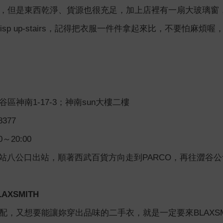
，但是東西乾淨、貨源也很充足，加上店裡有一扇大玻璃窗
isp up-stairs，記得把衣服一件件拿起來比，不要怕麻煩
區神南1-17-3；神南sun大樓二樓
8377
～20:00
谷站八公口出站，順著西武百貨方向走到PARCO，再往澀谷
XSMITH
配，又想要能讓妳穿出品味的二手衣，就是一定要來BLAXS