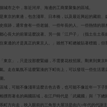
個城市之中，靠近河岸、海邊的工商業聚集的區域。
是東京的東邊，包含淺草、日本橋，以及最近興起的藏前、
史痕跡，通常會有一些老舖、一些年長的人、一些熱情的朋
都心長大的前輩這麼說著。另一個「江戶子」（指土生土長
住東邊的才是真正的東京人。」雖然下町總被貼著標籤，但
「東京」，只是沒那麼緊繃，不需要花枝招展。剛來到東京
氣。走在氣氛不這麼緊湊的下町街上，可以發現一些生活選
圍。
區域，可能不像淺草這麼古色古香，也可能不像近年一下子
相撲而著名的兩國區域，在江戶時代是「武藏國」與「下總
系町方向走，映入眼前的三角形大屋頂是由六○年代的代謝