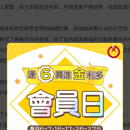
人驚豔，框大多固定於內部，外面盡量平整貼齊，也因此讓
著妹島和世經常使用的鐵網語彙，經由鐵網看出去的天空樹
展現了兩種不同的表情。除了室內因為建築的切割所產生的
出內容十分傳統的美術館，還是經常搭配著較為現代感的主
標設計甚至是美術館名的文字裡的一筆一畫，都相當講究。
相當好，太陽很大，天空很藍。
戶看下去的一樓庭院，樹的影子很清澈很美。
走，同樣也是妹島和世設計的「YOSHIDA印刷東京本社」（ヨシダ
因為不是公共建築所以鮮為人知。但不同於一般的大樓，有點