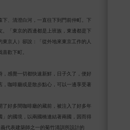
森下、清澄白河，一直往下到門前仲町。下
友。「東京的西邊都是上班族，東邊都是下
的東京人）卻說：「從外地來東京工作的人
我喜歡下町。
時，感覺一切都快速新鮮，日子久了，便好
店，咖啡廳或是散步點心，可以一邊享受著
開了好多間咖啡廳的藏前，被注入了好多年
國」的國境，以兩國橋連結著兩國，因而得
主義代表建築師之一的菊竹清訓所設計的