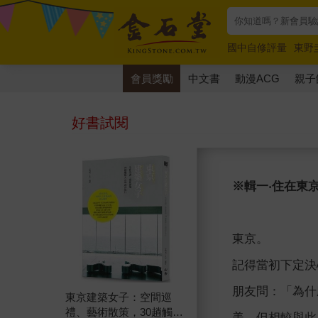
國中自修評量
東野
唯紅花綻放
奧德賽
會員獎勵
中文書
動漫ACG
親子
好書試閱
※輯一‧住在東
東京。
記得當初下定決
朋友問：「為什
東京建築女子：空間巡
禮、藝術散策，30趟觸動
美，但相較與此