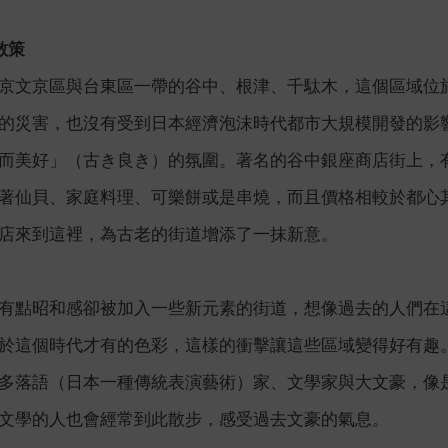
散策
京文京區與台東區一帶的谷中、根津、千駄木，這個區域位
的災害，也沒有受到日本經濟泡沫時代都市大規模開發的影
而美好」（古き良き）的氛圍。著名的谷中銀座商店街上，
著仙貝、家庭料理、可樂餅或是串燒，而且價格相較於都心
店來到這裡，為古老的街道增添了一抹新意。
有點昭和感卻被加入一些新元素的街道，想像過去的人們在
於這個時代才有的色彩，這樣的衝擊讓這些區域變得好有趣
多落語（日本一種傳統表演藝術）家、文學家與大文豪，像
文學的人也會經常到此散步，感受過去文豪的氣息。