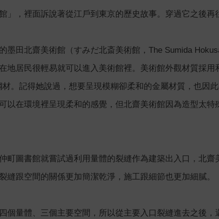
館」，裡面訴說著從江戶到東京的歷史故事。穿過它之後再
墨田北齋美術館（すみだ北斎美術館，The Sumida Hokus
在地居民很輕易就可以進入美術館裡。美術館外觀材質採用和
鋼材。記得她說過，想要呈現模糊卻柔和的金屬材質，也因
可以在環境裡呈現柔和的感覺，但北齋美術館因為造型太特
仲町圖書館就嘗試過利用量體的裂縫作為建築出入口，北齋
裂縫跟空間的關係更加簡潔乾淨，施工跟細節也更加細膩。
四個量體、三個主要空間，所以從主要入口裂縫進去之後，