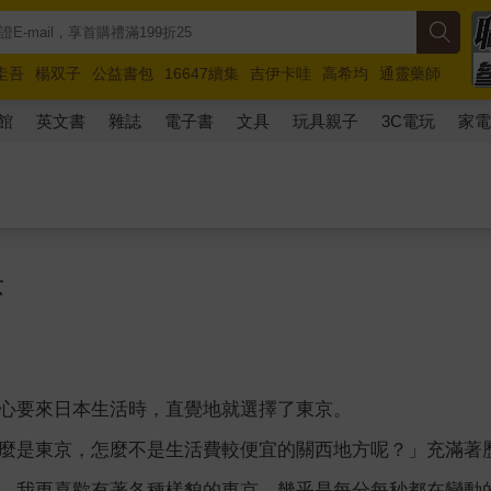
圭吾
楊双子
公益書包
16647續集
吉伊卡哇
高希均
通靈藥師
路邊攤新作
馬斯克
玩具總動員5
超慢跑
館
英文書
雜誌
電子書
文具
玩具親子
3C電玩
家
京
心要來日本生活時，直覺地就選擇了東京。
麼是東京，怎麼不是生活費較便宜的關西地方呢？」充滿著
，我更喜歡有著各種樣貌的東京。幾乎是每分每秒都在變動