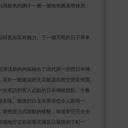
利用銀色的網子一層一層地包圍著整棟房
。
顯得更加富有魅力。下一個天晴的日子再來
乾淨清新的內裝融合了現代與一些些日本傳
，高於一般建築的天花板讓店裡空間呈現寬
一次來訪的客人必點的日本傳統甜點。午餐
甜美味。飯後的白玉水果塔也令人眼睛一
，雖然是法式甜點的樣貌，味道卻完完全全
和感地佇立在依舊充滿昔日風情的下町一