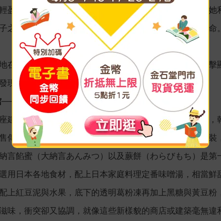
輕盈，體現了妹島和世「輕盈的建築」的概念。我很喜歡她
子之間所形成的縫隙讓建築似乎像是在呼吸，賦予了它生命
地在此慢行，在現代與懷舊間徘徊的下町，因為這樣的衝擊
發現更多充滿故事的地方吧。
館──下町的北齋茶坊
座建築在同一條路上的「北齋茶坊」，門外掛著白色暖簾，
售傳統的日式甜食。北齋茶坊是由日式建築長屋的倉庫改裝
納言餡蜜（大納言あんみつ）以及蕨餅（わらびもち）是第
選用日本各地食材，配上日本家庭料理定番味噌湯，相當鮮
配上紅豆泥與水果，底下的透明葛粉凍再加上黑糖與黃豆粉
滋味，衝突卻又協調，就像這些新樣貌的商店或建築毫無違