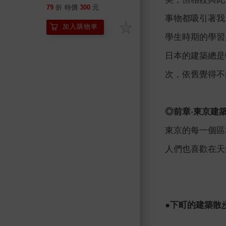
人心的設計旅行
79
折
特價
300
元
事物都吸引著我
加入購物車
學生時期的學習
日本的建築總是
次，依舊覺得不
◎前章‧東京建
東京的每一個區
人們也喜歡在天
●下町的建築散