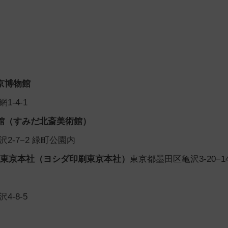
京博物館
1-4-1
館（すみだ北斎美術館）
2-7−2 緑町公園内
印刷東京本社（ヨシダ印刷東京本社）
東京都墨田区亀沢3-20−1
4-8-5