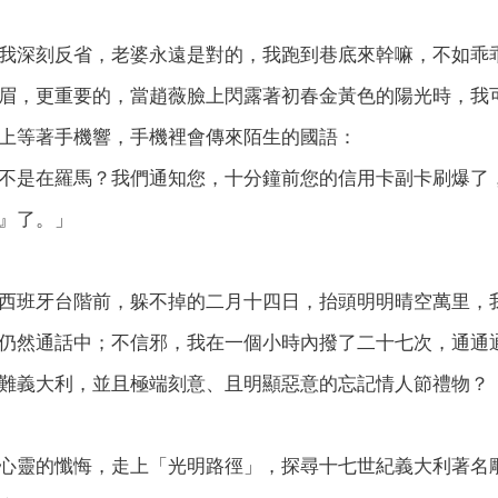
我深刻反省，老婆永遠是對的，我跑到巷底來幹嘛，不如乖
眉，更重要的，當趙薇臉上閃露著初春金黃色的陽光時，我
上等著手機響，手機裡會傳來陌生的國語：
不是在羅馬？我們通知您，十分鐘前您的信用卡副卡刷爆了
』了。」
西班牙台階前，躲不掉的二月十四日，抬頭明明晴空萬里，
仍然通話中；不信邪，我在一個小時內撥了二十七次，通通
難義大利，並且極端刻意、且明顯惡意的忘記情人節禮物？
心靈的懺悔，走上「光明路徑」，探尋十七世紀義大利著名