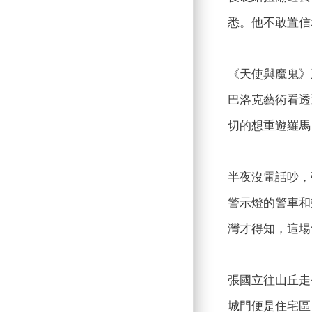
悉。他不敢置信地
《天使與魔鬼》
巴洛克藝術看透
切的想重遊羅馬
半夜沒電話吵，
警示燈的警車和
灣才得知，這場
張國立往山丘走
城門便是住宅區