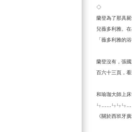
◇
蘭登為了那具屍
兒薇多利雅。在
「薇多利雅的浴
蘭登沒有，張國
百六十三頁，看
和瑜珈大師上床
ㄣ……ㄣㄣㄣ…
《關於西班牙廣