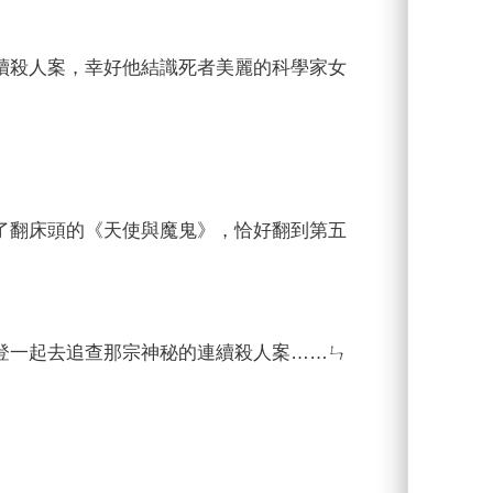
續殺人案，幸好他結識死者美麗的科學家女
了翻床頭的《天使與魔鬼》，恰好翻到第五
登一起去追查那宗神秘的連續殺人案……ㄣ