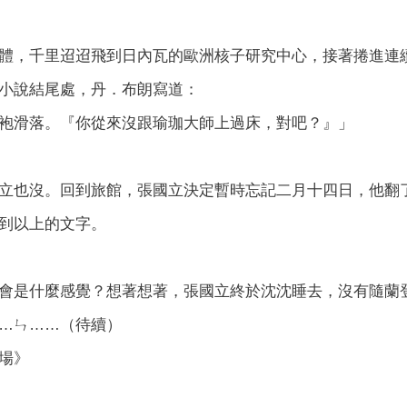
體，千里迢迢飛到日內瓦的歐洲核子研究中心，接著捲進連
小說結尾處，丹．布朗寫道：
袍滑落。『你從來沒跟瑜珈大師上過床，對吧？』」
立也沒。回到旅館，張國立決定暫時忘記二月十四日，他翻
到以上的文字。
會是什麼感覺？想著想著，張國立終於沈沈睡去，沒有隨蘭
…ㄣ……（待續）
場》