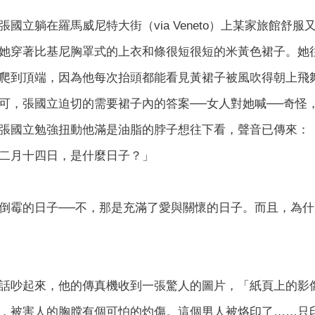
張國立躺在羅馬威尼特大街（via Veneto）上某家旅館
她穿著比基尼胸罩式的上衣和條很短很短的米黃色裙子。她
爬到頂端，因為他每次抬頭都能看見黃裙子被風吹得朝上飛
可，張國立迫切的需要裙子內的答案──女人對她喊──奇怪
張國立勉強扭動他滿是油脂的脖子想往下看，聲音已傳來：
二月十四日，是什麼日子？」
倒霉的日子──不，那是充滿了愛與關懷的日子。而且，為
話吵起來，他的傳真機收到一張驚人的圖片，「紙頁上的影
，被害人的胸膛有個可怕的灼傷。這個男人被烙印了……只