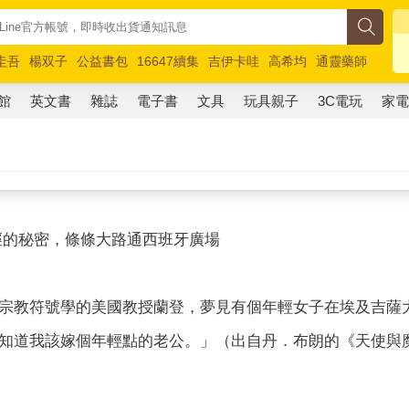
圭吾
楊双子
公益書包
16647續集
吉伊卡哇
高希均
通靈藥師
路邊攤新作
馬斯克
玩具總動員5
超慢跑
館
英文書
雜誌
電子書
文具
玩具親子
3C電玩
家
徑的秘密，條條大路通西班牙廣場
宗教符號學的美國教授蘭登，夢見有個年輕女子在埃及吉薩
知道我該嫁個年輕點的老公。」（出自丹．布朗的《天使與