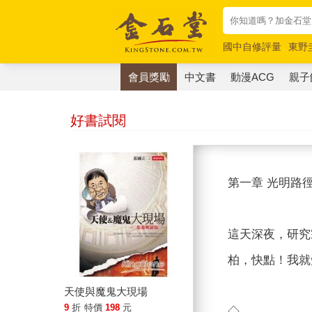
國中自修評量
東野
唯紅花綻放
奧德賽
會員獎勵
中文書
動漫ACG
親子
好書試閱
第一章 光明路
這天深夜，研究
柏，快點！我就
天使與魔鬼大現場
9
折
特價
198
元
◇