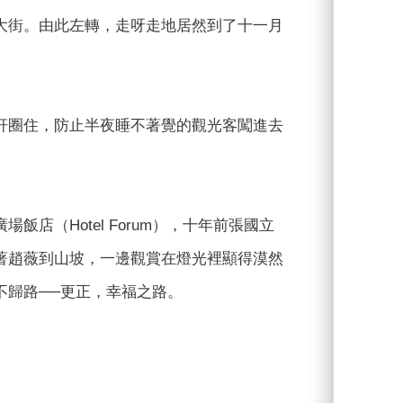
大街。由此左轉，走呀走地居然到了十一月
杆圈住，防止半夜睡不著覺的觀光客闖進去
（Hotel Forum），十年前張國立
著趙薇到山坡，一邊觀賞在燈光裡顯得漠然
不歸路──更正，幸福之路。