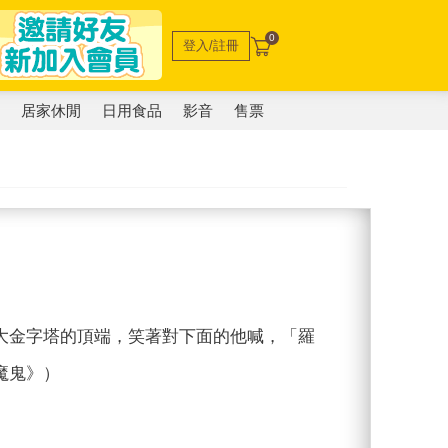
0
登入/註冊
電
居家休閒
日用食品
影音
售票
大金字塔的頂端，笑著對下面的他喊，「羅
魔鬼》）