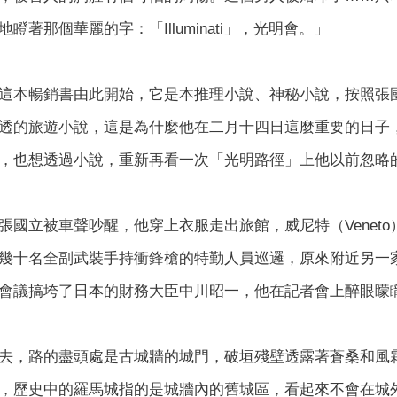
瞪著那個華麗的字：「Illuminati」，光明會。」
這本暢銷書由此開始，它是本推理小說、神秘小說，按照張
透的旅遊小說，這是為什麼他在二月十四日這麼重要的日子
，也想透過小說，重新再看一次「光明路徑」上他以前忽略
張國立被車聲吵醒，他穿上衣服走出旅館，威尼特（Venet
幾十名全副武裝手持衝鋒槍的特勤人員巡邏，原來附近另一
會議搞垮了日本的財務大臣中川昭一，他在記者會上醉眼矇
去，路的盡頭處是古城牆的城門，破垣殘壁透露著蒼桑和風
，歷史中的羅馬城指的是城牆內的舊城區，看起來不會在城