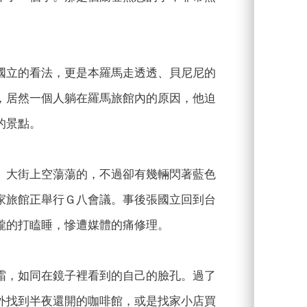
國立的看法，更是本羅馬走透透、貝尼尼的
，居然一個人躺在羅馬旅館內的原因，他迫
的景點。
o）大街上空蕩蕩的，不過卻有幾輛閃著藍色
家旅館正舉行Ｇ八會議。事後張國立回到台
矓的打瞌睡，慘遭媒體的痛修理。
霜，如同在鏡子裡看到的自己的臉孔。過了
外找到半夜還開的咖啡館，或是找家小店買