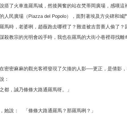
說搭了火車進羅馬城，然後興奮的站在梵蒂岡廣場，感嘆這
人民廣場（Piazza del Popolo），面對著埃及方尖
羅馬時，老婆咧，趙薇跑去哪裡了？難道被吉普賽人偷了？
謀殺教宗的光明會凶手時，我也在羅馬的大街小巷裡尋找離
在密密麻麻的觀光客裡發現了欠揍的人影──更正，是倩影
說：
之都，誠乃條條大路通羅馬呀。」
，她說： 「條條大路通羅馬？那羅馬咧？」