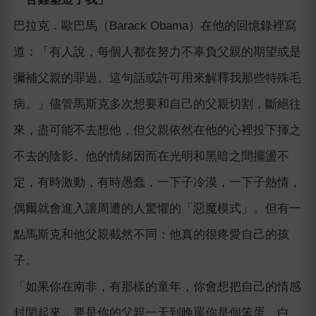
巴拉克．歐巴馬（Barack Obama）在他的回憶錄裡寫
道：「有人說，每個人都在努力不辜負父親的期望或是
彌補父親的罪過。這句話或許可用來解釋我那些特殊毛
病。」儘管馬斯克多次想要和自己的父親切割，斷絕往
來，盡可能不去想他，但父親依然在他的心裡投下揮之
不去的陰影。他的情緒因而在光明和黑暗之間擺盪不
定，有時激動，有時愚蠢，一下子冷漠，一下子熱情，
偶爾就會進入讓周遭的人驚懼的「惡魔模式」。但有一
點馬斯克和他父親截然不同：他真的很疼愛自己的孩
子。
「如果你在南非，有那樣的童年，你會想把自己的情感
封閉起來。要是你的父親一天到晚罵你是個笨蛋、白