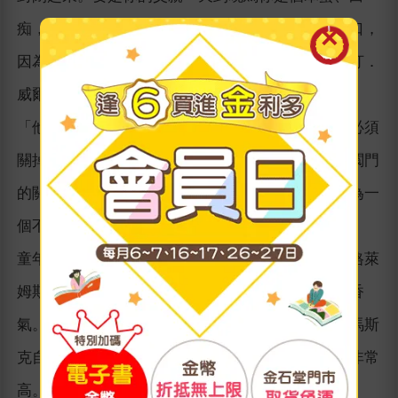
痴，也許你的唯一反應就是關閉感情世界的任何開口，
因為你根本應付不了。」馬斯克的第一任妻子潔絲汀．
威爾森（Justine Wilson）說。
「他知道如何關閉恐懼。如果你關閉恐懼，或許也必須
關掉其他東西，像是快樂或是同情心。」這種情感閥門
的關閉，可能讓馬斯克變得冷酷無情，但也使他成為一
個不畏風險的創新者。
童年的創傷讓馬斯克不知道什麼叫滿足。音樂才女格萊
姆斯說道：「我想他不知道如何放鬆、聞聞花朵的香
氣。他兒時就被制約了，認為人生就是痛苦的。」馬斯
克自己也說：「苦難塑造了我，我的痛苦閾值變得非常
高。」