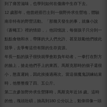
到了痛苦滋味，也學到如何在傷痛中生存下去。
12 歲那年，他曾經搭巴士到一個野外求生營地，體驗
南非特有的野營活動。「那幾天發生的事，就像小說
《蒼蠅王》裡的情節，」他回憶說，每個孩子只分到一
點點食物和水，帶隊的大人們允許、甚至鼓勵他們彼此
競爭，去爭奪這些有限的生存資源。
年長一點的孩子很快就學會欺負年幼者，一拳打在對方
的臉上，搶走他們手上的東西。馬斯克那時的個子還很
小，憨直遲鈍，因此挨揍過兩次。當這個魔鬼訓練結束
時，他整整瘦了四、五公斤。
第二次參加野外求生營隊時，馬斯克年近16 歲。這時
的他，塊頭壯碩，抽高到180 公分以上，魁偉得像一頭