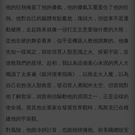
他的狂熱掩蓋了他的傻氣，他的傻氣又覆蓋住了他的狂
熱。他對自己的軀體有點尷尬，塊頭大，但從來不是運
動健將，走起路來就像一頭打定主意要做什麼的大熊，
從他生硬的舞姿看來，似乎是機器人教他跳舞的。他像
先知一樣篤定，鼓吹培育人類意識之火、探索宇宙，並
拯救我們的星球。起初，我以為這個童心未泯的男人大
概讀了太多遍《銀河便車指南》，以致走火入魔，以為
自己在扮演人類救星，號召世人勇闖外太空。但當我對
他了解愈深，就愈相信驅動他的原因之一，正是這樣的
使命感。當其他企業家在發展世界觀時，馬斯克已在構
建他的宇宙觀。
對風險，他能冷靜計算，也能熱情擁抱。前美國總統安