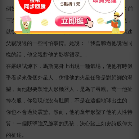
例如2008 年，他來到人生谷底，諸事不順。SpaceX 前
三次火箭發射任務都以失敗收場，特斯拉則資金不足，
就快要倒閉。他會在半夜驚醒，對當時的女友萊莉講述
父親說過的一些可怕事情。她說：「我曾聽過他說過同
樣的話，他父親對他的影響很深。」
在嚴峻試煉下，馬斯克身上出現一種氣場，使他有時似
乎看起來像個外星人，彷彿他的火星任務是對歸鄉的渴
望，而他想要製造人形機器人，是為了尋親。萬一他扯
掉衣服，你發現他沒有肚臍，不是在這個地球出生的，
你也不會過於震驚。然而，他的童年形塑了他的人性特
質：一個既堅強又脆弱的男孩，決心踏上如史詩般偉大
的征途。