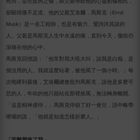
然而，這些皮肉之傷，跟父親帶給他的心靈創傷相比，
卻顯得微不足道。他的父親艾洛爾．馬斯克（Errol
Musk）是一名工程師，也是有魅力、愛誇誇其談的
人。父親是馬斯克人生中永遠的痛，直到今天，傷痕仍
深烙在他的心中。
馬斯克回憶說：「他常對我大吼大叫，說我是白痴，是
個沒用的人。我就這麼站著，被他罵了一個小時。」每
次咆哮到最後，艾洛爾總會批判馬斯克，說他是多麼可
悲的人，年幼的他只能站在那裡挨罵，無法轉身離開。
「這是精神虐待，」馬斯克停頓了好一會兒，語中略帶
哽咽的說，「他就是知道怎樣折磨人。」
「苦難塑造了我」