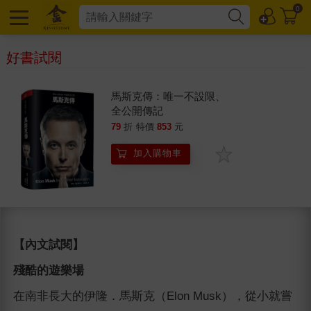
0
好書試閱
馬斯克傳：唯一不設限、
全公開傳記
79
折
特價
853
元
加入購物車
【內文試閱】
殘酷的遊樂場
在南非長大的伊隆．馬斯克（Elon Musk），從小就嘗