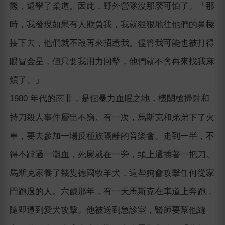
熊，還學了柔道。因此，野外營隊沒那麼可怕了。「那
時，我發現如果有人欺負我，我就狠狠地往他們的鼻樑
揍下去，他們就不敢再來招惹我。儘管我可能也被打得
眼冒金星，但只要我用力回擊，他們就不會再來找我麻
煩了。」
1980 年代的南非，是個暴力血腥之地，機關槍掃射和
持刀殺人事件層出不窮。有一次，馬斯克和弟弟下了火
車，要去參加一場反種族隔離的音樂會。走到一半，不
得不蹚過一灘血，死屍就在一旁，頭上還插著一把刀。
馬斯克家養了幾隻德國牧羊犬，這些狗會攻擊任何從家
門跑過的人。六歲那年，有一天馬斯克在車道上奔跑，
隨即遭到愛犬攻擊。他被送到急診室，醫師要幫他縫