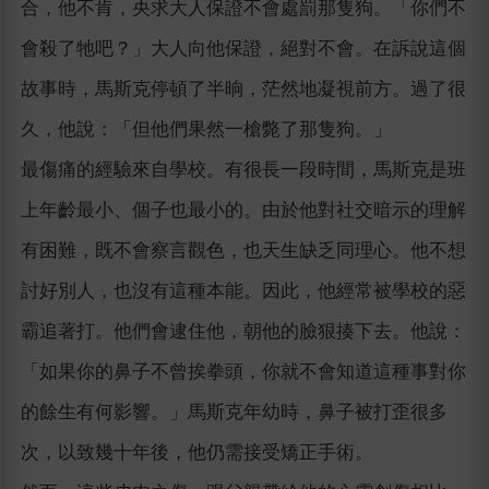
合，他不肯，央求大人保證不會處罰那隻狗。「你們不
會殺了牠吧？」大人向他保證，絕對不會。在訴說這個
故事時，馬斯克停頓了半晌，茫然地凝視前方。過了很
久，他說：「但他們果然一槍斃了那隻狗。」
最傷痛的經驗來自學校。有很長一段時間，馬斯克是班
上年齡最小、個子也最小的。由於他對社交暗示的理解
有困難，既不會察言觀色，也天生缺乏同理心。他不想
討好別人，也沒有這種本能。因此，他經常被學校的惡
霸追著打。他們會逮住他，朝他的臉狠揍下去。他說：
「如果你的鼻子不曾挨拳頭，你就不會知道這種事對你
的餘生有何影響。」馬斯克年幼時，鼻子被打歪很多
次，以致幾十年後，他仍需接受矯正手術。