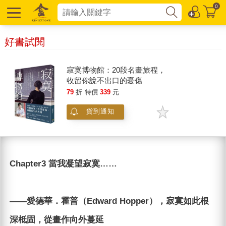
0
好書試閱
寂寞博物館：20段名畫旅程，
收留你說不出口的憂傷
79
折
特價
339
元
貨到通知
Chapter3 當我凝望寂寞……
——愛德華．霍普（Edward Hopper），寂寞如此根
深柢固，從畫作向外蔓延