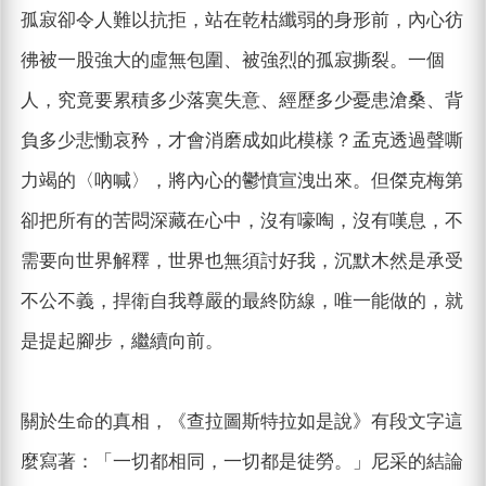
孤寂卻令人難以抗拒，站在乾枯纖弱的身形前，內心彷
彿被一股強大的虛無包圍、被強烈的孤寂撕裂。一個
人，究竟要累積多少落寞失意、經歷多少憂患滄桑、背
負多少悲慟哀矜，才會消磨成如此模樣？孟克透過聲嘶
力竭的〈吶喊〉，將內心的鬱憤宣洩出來。但傑克梅第
卻把所有的苦悶深藏在心中，沒有嚎啕，沒有嘆息，不
需要向世界解釋，世界也無須討好我，沉默木然是承受
不公不義，捍衛自我尊嚴的最終防線，唯一能做的，就
是提起腳步，繼續向前。
關於生命的真相，《查拉圖斯特拉如是說》有段文字這
麼寫著：「一切都相同，一切都是徒勞。」尼采的結論