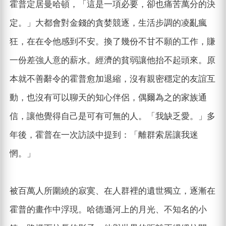
霍普定居曼哈頓，「這是一項必要，卻也痛苦萬分的決
定。」大都會對金錢的貪婪競逐，生活步調的凌亂瘋
狂，在在令他感到不安。換了幾份不甘不願的工作，賺
一份差強人意的薪水。經濟的貧弱讓他抬不起頭來。原
本就不善辭令的霍普愈加退縮，沒有親密穩定的友誼互
動，也沒有可以聊天的知心伴侶，偶爾為之的家族通
信，讓他覺得自己是可有可無的人。「我缺乏愛。」多
年後，霍普在一次訪談中提到：「離群索居讓我迷
惘。」
被百萬人所圍繞的寂寞、在人群裡的遺世獨立，逐漸在
霍普的畫作中浮現。哈德遜河上的月光、不知名的小