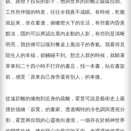
鎮、路燈下拉長的影子，他與世界的距離正緩緩拉開。
工作所伴隨的時差，往往令我夜不成眠。有時候，乾脆
就起來，坐在窗邊，俯瞰燈火下的生活，有些窗內昏黃
黯淡，隱約可以辨認出屋內走動的人影，有些則是清晰
明亮，我彷彿可以嗅到餐桌上風信子的香氣。我看得見
陌生人的幸福，卻觸碰不到。想念人群的時候，就騎著
單車到二十四小時不打烊的書店，找一本書，站在書架
前，感受「原來自己身旁還有別人」的卑微。
從遠距離的擁抱到近身的疏離，霍普可說是藝術史上最
擅於描繪「寂寞」的畫家。透過獨特的冷色調與透視分
割，霍普將你我的心靈推向邊境，一個存在於精神世界