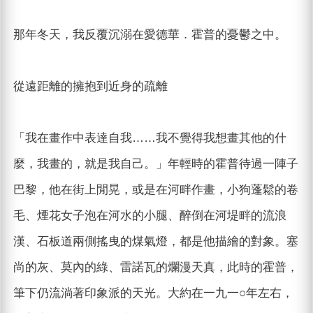
那年冬天，我反覆沉溺在愛德華．霍普的憂鬱之中。
從遠距離的擁抱到近身的疏離
「我在畫作中表達自我……我不覺得我想畫其他的什
麼，我畫的，就是我自己。」年輕時的霍普待過一陣子
巴黎，他在街上閒晃，或是在河畔作畫，小狗蓬鬆的卷
毛、煙花女子泡在河水的小腿、醉倒在河堤畔的流浪
漢、石板道兩側搖曳的煤氣燈，都是他描繪的對象。塞
尚的灰、莫內的綠、雷諾瓦的爛漫天真，此時的霍普，
筆下仍流淌著印象派的天光。大約在一九一○年左右，