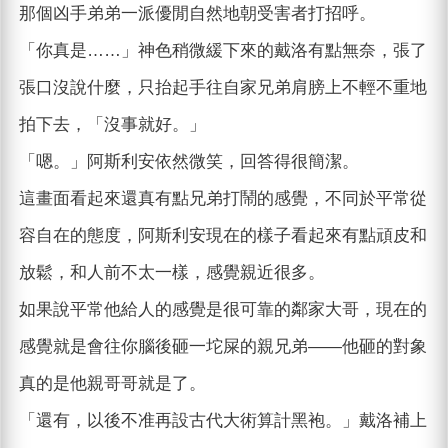
那個凶手弟弟一派優閒自然地朝受害者打招呼。
「你真是……」神色稍微緩下來的戴洛有點無奈，張了
張口沒說什麼，只抬起手往自家兄弟肩膀上不輕不重地
拍下去，「沒事就好。」
「嗯。」阿斯利安依然微笑，回答得很簡潔。
這畫面看起來還真有點兄弟打鬧的感覺，不同於平常從
容自在的態度，阿斯利安現在的樣子看起來有點頑皮和
放鬆，和人前不太一樣，感覺親近很多。
如果說平常他給人的感覺是很可靠的鄰家大哥，現在的
感覺就是會往你腦後砸一坨屎的親兄弟——他砸的對象
真的是他親哥哥就是了。
「還有，以後不准再設古代大術算計黑袍。」戴洛補上