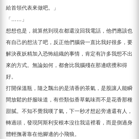
給首領代表來做吧。」
「……」
想想也是，就算然到現在都還沒回我電話，他們應該也
有自己的想法了吧，反正他們腦袋一直比我好很多，要
解決夜妖精加入恐怖組織的事情，肯定有許多我想不出
來的方式。無論如何，都會比我腦殘在那邊瞎攪和得
好。
打開保溫瓶，隨之飄出的是清香的茶氣，是股讓人能瞬
間放鬆的舒服味道，有些類似香草氣味而不是花香那種
甜膩。不知不覺我嘆了氣，下一秒才想起旁邊還有人，
轉過頭，發現阿斯利安根本沒往我這裡看，而是側過身
體輕撫著靠在他腳邊的小飛狼。