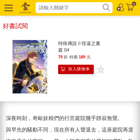
0
好書試閱
特殊傳說Ⅱ恆遠之晝
篇 04
79
折
特價
189
元
加入購物車
深夜時刻，奇歐妖精們的行宮庭院幾乎靜寂無聲。
與早先的騷動不同，現在所有人聲退去，這座庭院再度