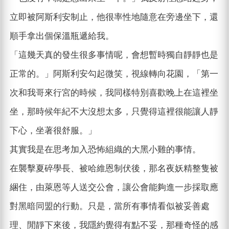
立即被阿斯利安制止，他很率性地隨意在旁邊坐下，還
順手拿出個保溫瓶遞給我。
「這幾天真的發生很多事情呢，會想暫時獨自靜靜也是
正常的。」阿斯利安勾起微笑，視線轉向花園，「第一
次和我哥來行宮的時候，我同樣特別喜歡晚上在這裡坐
坐，那時候年紀不大沒想太多，只覺得這裡很能讓人靜
下心，坐著很舒服。」
其實我是在思考加入恐怖組織的大黑小雞的事情。
在襲擊夏碎學長、被哈維恩制伏後，那名夜妖精整隻被
綑住，由萊恩等人送交公會，讓公會能夠進一步採取應
對黑暗同盟的行動。只是，當所有事情看似被妥善處
理、閒靜下來後，我隱約覺得有點不妥，那種奇怪的感