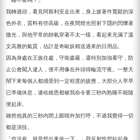
「睡不著嗎？」
我轉過頭，看見阿斯利安走出來，身上披著件寬鬆的深
色外衣，質料有些高級，在夜間燈光照射下隱約閃爍著
微光，與他平常的帥氣穿著不太一樣，看起來充滿了溫
文高雅的氣質，估計是奇歐妖精送過來的日用品。
因為身處在王族住處，守衛森嚴，還特別加強看守，防
止公會闖入逮人，便不用像在外頭得輪流守夜。一整天
鬧下來每個人都感受到一定程度的疲憊，大部分人早早
已準備休息，連哈維恩都被我命令要三秒內熟睡不能隨
便起床。
雖然他真的三秒內閉上眼睛外加打呼，不過我覺得一切
都是演技。
「也沒有，就是想出來坐一下。」我反射性想站起身，