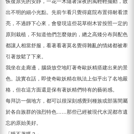
恢復原先的安靜，一花一木隨著深夜的風輕輕擺動，散
出不明的細小光點。先前乍看只覺得庭院布置得耐看漂
亮，不過靜下心來，會發現這些花草樹木皆按照一定的
原則栽植，不知道他們怎麼做的，總之高矮分布與配色
都讓人相當舒服，看著看著莫名覺得雜亂的情緒都被牽
引著放鬆了下來。
我坐在走廊邊，腦袋放空地盯著奇歐妖精搭建出來的景
色。說實在話，即使奇歐妖精在執法上似乎出了名地嚴
格，但在這方面還是保有著妖精們特有的藝術感。
每拜訪一個地方，都可以很深刻感覺到種族或部落間屬
於各自族群的強烈特色……那些已經被現代水泥都市遺
忘的原始美好。