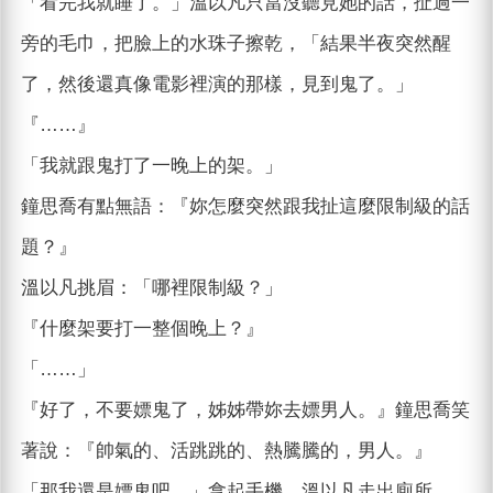
「看完我就睡了。」溫以凡只當沒聽見她的話，扯過一
旁的毛巾，把臉上的水珠子擦乾，「結果半夜突然醒
了，然後還真像電影裡演的那樣，見到鬼了。」
『……』
「我就跟鬼打了一晚上的架。」
鐘思喬有點無語：『妳怎麼突然跟我扯這麼限制級的話
題？』
溫以凡挑眉：「哪裡限制級？」
『什麼架要打一整個晚上？』
「……」
『好了，不要嫖鬼了，姊姊帶妳去嫖男人。』鐘思喬笑
著說：『帥氣的、活跳跳的、熱騰騰的，男人。』
「那我還是嫖鬼吧。」拿起手機，溫以凡走出廁所，