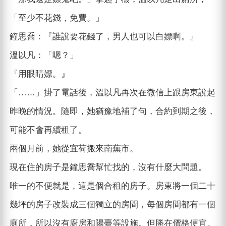
「至少不花錢，免費。」
鐘思喬：『誰說要花錢了，男人也可以白嫖啊。』
溫以凡：「嗯？」
『用眼睛嫖。』
「……」掛了電話後，溫以凡再次在微信上跟房東說起
昨晚的情況。隨即，她猶豫地補了句，合約到期之後，
可能不會再續租了。
兩個月前，她從宜荷搬來南蕪市。
現在住的房子是鐘思喬幫忙找的，沒有什麼大問題。
唯一的不便就是，這是個合租的房子。房東將一個二十
幾坪的房子改裝成三個獨立的房間，每個房間都有一個
廁所，所以沒有廚房和陽臺等設施。但勝在價格便宜。