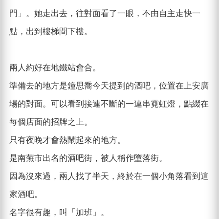
門」。她走出去，往對面看了一眼，不由自主走快一
點，出到樓梯間下樓。
兩人約好在地鐵站會合。
準備去的地方是鐘思喬今天提到的酒吧，位置在上安廣
場的對面。可以看到接連不斷的一連串霓虹燈，點綴在
每個店面的招牌之上。
只有夜晚才會熱鬧起來的地方。
是南蕪市出名的酒吧街，被人稱作墮落街。
因為沒來過，兩人找了半天，終於在一個小角落看到這
家酒吧。
名字很有趣，叫「加班」。