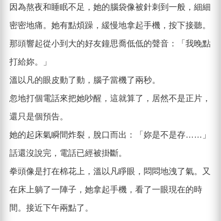
因為熬夜和睡眠不足，她的腦袋像被針刺到一般，細細
密密地痛。她有點煩躁，緩慢地拿起手機，按下接聽。
那頭響起從小到大的好友鐘思喬低低的聲音：「我晚點
打給妳。」
溫以凡的眼皮動了動，腦子當機了兩秒。
忽地打個電話來把她吵醒，這就算了，居然不是正片，
還只是個預告。
她的起床氣瞬間炸裂，脫口而出：「妳是不是存……」
話還沒說完，電話已經被掛斷。
拳頭像是打在棉花上，溫以凡睜眼，悶悶地洩了氣。又
在床上躺了一陣子，她拿起手機，看了一眼現在的時
間。接近下午兩點了。