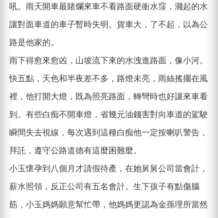
吼。雨天開車最賭爛來車不看路面硬衝水窪，濺起的水
讓對面車道的車子暫時失明。貨車大，了不起，以為公
路是他家的。
雨下得愈來愈凶，山坡流下來的水洩進路面，像小河。
快五點，天色和半夜差不多，路燈未亮，雨絲搖擺在風
裡，他打開大燈，既為照亮路面，轉彎時也好讓來車看
到。有些白痴不開車燈，省幾元油錢害對向車道的駕駛
瞬間失去視線，每次遇到這種白痴他一定按喇叭警告，
拜託，遵守公路道德有這麼困難麼。
小玉懷孕到八個月才請假待產，在她舅舅公司當會計，
薪水照領，反正公司有五名會計。生下孩子有點傷腦
筋，小玉媽媽願意幫忙帶，他媽媽更認為金孫理所當然