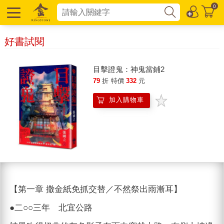
0
好書試閱
目擊證鬼：神鬼當鋪2
79
折
特價
332
元
加入購物車
【第一章 撒金紙免抓交替／不然祭出雨漸耳】
●二○○三年 北宜公路