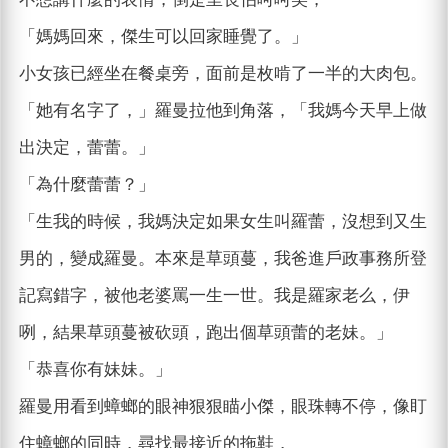
「媽媽回來，傑生可以回家睡覺了。」
小女孩已經坐在餐桌旁，面前是枚啃了一半的大肉包。
「她有名字了，」羅曼拉他到角落，「我媽今天早上做
出決定，蕾蕾。」
「為什麼蕾蕾？」
「生我的時候，我媽決定如果女生叫羅蕾，沒想到又生
男的，變成羅曼。本來是草頭蔓，我爸進戶政事務所登
記寫錯字，被他老婆罵一生一世。我是羅家老么，伊
咧，結果草頭蔓被砍頭，跑出個草頭蕾的老妹。」
「恭喜你有妹妹。」
羅曼用看到蟑螂的眼神狠狠瞄小傑，眼珠轉不停，像盯
住蟑螂的同時，尋找最接近的拖鞋，