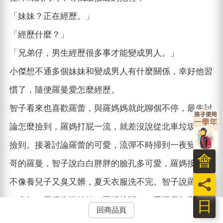
「妹妹？正在經歷。」
「經歷什麼？」
「兄弟仔，男生經歷很多事才能變成男人。」
小傑想不通多個妹妹和變成男人有什麼關係，幸好他習
慣了，隨便羅曼愛怎麼經歷。
智子看來也喜歡羅蕾，與羅媽媽就此聊個不停，最先討
論怎麼撿到，羅媽打屁一流，就差沒說從北車垃圾桶裡
撿到。接著討論羅蕾的可愛，流彈不時掃到一夜變身哥
會
哥的羅曼，智子說白白胖胖的臉孔多可愛，羅媽接話，
員
不像養兒子又臭又髒，夏天衣服洗不完。智子說羅蕾胃
口多好，長得像洋娃娃，羅媽接話，一天三餐加宵夜結
日
回商品頁
果兒子還是又瘦又黑，浪費食物。