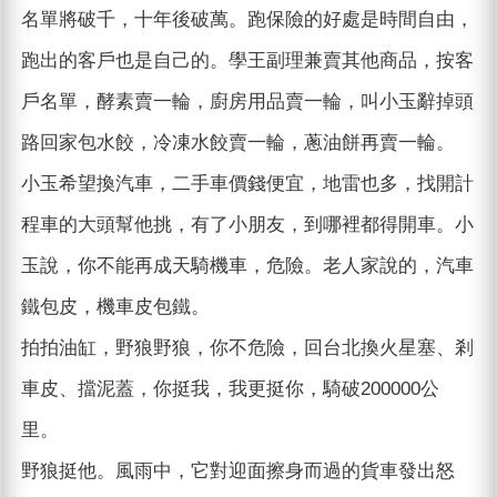
名單將破千，十年後破萬。跑保險的好處是時間自由，
跑出的客戶也是自己的。學王副理兼賣其他商品，按客
戶名單，酵素賣一輪，廚房用品賣一輪，叫小玉辭掉頭
路回家包水餃，冷凍水餃賣一輪，蔥油餅再賣一輪。
小玉希望換汽車，二手車價錢便宜，地雷也多，找開計
程車的大頭幫他挑，有了小朋友，到哪裡都得開車。小
玉說，你不能再成天騎機車，危險。老人家說的，汽車
鐵包皮，機車皮包鐵。
拍拍油缸，野狼野狼，你不危險，回台北換火星塞、剎
車皮、擋泥蓋，你挺我，我更挺你，騎破200000公
里。
野狼挺他。風雨中，它對迎面擦身而過的貨車發出怒