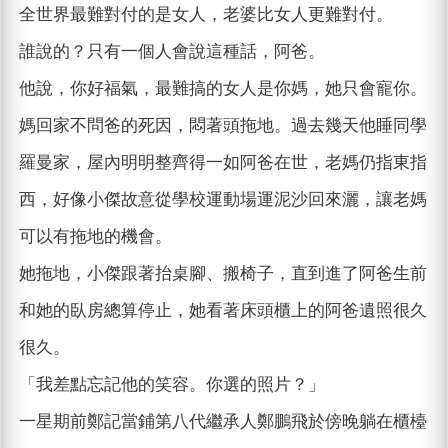
全世界最難對付的是女人，老婆比女人更難對付。
誰說的？只有一個人會說這種話，阿爸。
他說，你好福氣，最難搞的女人是你媽，她只會寵你。
媽回家不問爸的死因，悶著頭拖地。過去幾天他睡同學
羅曼家，屋內明明整齊得一如阿爸在世，老媽仍指東指
西，好像小傑故意從學校運動場運泥沙回來灑，讓老媽
可以有拖地的機會。
她拖地，小傑跟著抬桌腳、搬椅子，直到進了阿爸生前
和她的臥房總算停止，她看著床頭櫃上的阿爸遺照很久
很久。
「我差點忘記他的笑容。你選的照片？」
一星期前鄭記當鋪第八代繼承人鄭鵬飛於傍晚躺在櫃檯