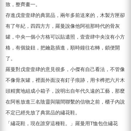
致，整齊畫一。
存進戊壹壹肆的典當品，兩年多前送來的，木製方匣卻
有了年紀，四四方方，羅曼說像他阿祖那時代的骨灰
罐，中央一個小方格可以貼遺照，壹壹肆中央沒有小方
格，有個旋鈕，把鑰匙插進，順時鐘往右轉，鎖便開
了。
羅曼對戊壹壹肆的意見很多，小傑有自己看法，不管像
不像骨灰罐，裡面外面沒有釘子痕跡，用卡榫把六片木
頭精實地組成小箱子，說明出自年代久遠的工藝，那麼
在阿爸放進三名陰靈與陽間聯繫的信物之前，櫃子內說
不定已經先放了典當品的繡花鞋。
「繡花鞋，現在誰穿這種鞋。」羅曼用T恤包住繡花