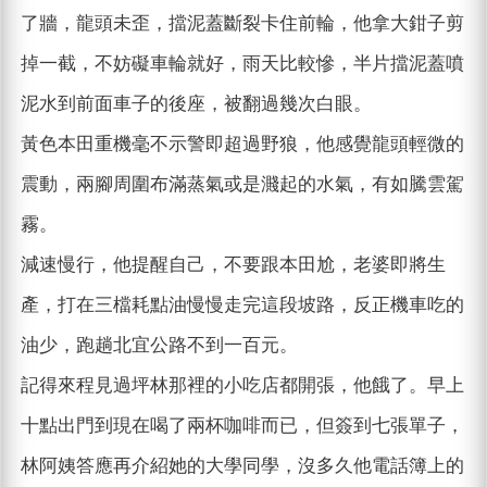
了牆，龍頭未歪，擋泥蓋斷裂卡住前輪，他拿大鉗子剪
掉一截，不妨礙車輪就好，雨天比較慘，半片擋泥蓋噴
泥水到前面車子的後座，被翻過幾次白眼。
黃色本田重機毫不示警即超過野狼，他感覺龍頭輕微的
震動，兩腳周圍布滿蒸氣或是濺起的水氣，有如騰雲駕
霧。
減速慢行，他提醒自己，不要跟本田尬，老婆即將生
產，打在三檔耗點油慢慢走完這段坡路，反正機車吃的
油少，跑趟北宜公路不到一百元。
記得來程見過坪林那裡的小吃店都開張，他餓了。早上
十點出門到現在喝了兩杯咖啡而已，但簽到七張單子，
林阿姨答應再介紹她的大學同學，沒多久他電話簿上的