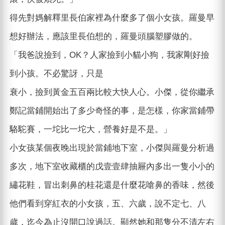
得先對媽解釋里長伯家裡為什麼多了個小女孩。羅曼早
想好辦法，應該里長伯想的，羅曼頭腦塑膠做的。
「我爸說撿到，OK？人家撿到小貓小狗，我家剛好撿
到小孩。不必驚訝，只是
衰小，撿到黃金五百兩比較大快人心。小傑，從你繼承
鄭記當鋪開始出了多少奇怪的事，是怎樣，你家當鋪帶
駱駝賽，一坨比一坨大，營養好是不是。」
小女孩某個夜晚出現於當鋪地下室，小傑與羅曼分析過
多次，地下室收藏櫃的戊壹壹肆抽屜內多出一隻小小的
繡花鞋，冒出刺鼻的桂花還是什麼花嗆鼻的香味，然後
他們看到穿紅衣的小女孩，五、六歲，說不定七、八
歲，迄今為止沒開口說過話。顯然她和那隻分不清左右