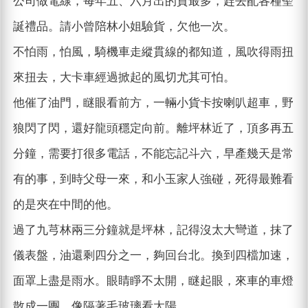
公司做電線，每年五、六月出的貨最多，趕去配各種聖
誕禮品。請小曾陪林小姐驗貨，欠他一次。
不怕雨，怕風，騎機車走縱貫線的都知道，風吹得雨扭
來扭去，大卡車經過掀起的風切尤其可怕。
他催了油門，瞇眼看前方，一輛小貨卡按喇叭超車，野
狼閃了閃，還好龍頭穩定向前。離坪林近了，頂多再五
分鐘，需要打很多電話，不能忘記斗六，早產幾天是常
有的事，到時父母一來，和小玉家人強碰，死得最難看
的是夾在中間的他。
過了九芎林兩三分鐘就是坪林，記得沒太大彎道，抹了
儀表盤，油還剩四分之一，夠回台北。換到四檔加速，
面罩上盡是雨水。眼睛睜不太開，瞇起眼，來車的車燈
散成一團，像隔著毛玻璃看太陽。