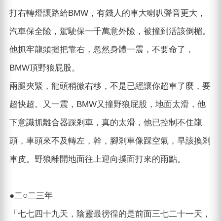
打右轉燈讓路給BMW，有錢人的車大喇叭聲音更大，
汽車保全險，駕駛保一千萬意外險，被撞到活該倒楣。
他抓牢龍頭握把靠右，忽然身體一震，不要命了，
BMW頂野狼屁股。
兩腿夾緊，龍頭稍微右移，不是已經讓你超車了麼，要
超快超。又一震，BMW又撞野狼屁股，地面太滑，他
下意識抓離合器踩剎車，真的太滑，他已控制不住龍
頭，車頭來不及轉左，幹，腳剎車像踩空氣，早該換剎
車皮。野狼離開地面往上迎向撲面打來的雨點。
●二○二三年
「七七四十九天，陰靈最徬徨的是前面三七二十一天，