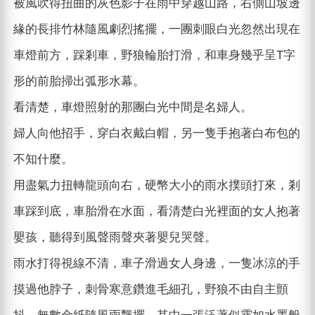
被風吹得扭曲的灰色影子在雨中穿越山路，右側山坡邊
緣的長排竹林隨風劇烈搖擺，一團刺眼白光忽然出現在
車燈前方，踩剎車，野狼輪胎打滑，和車身幾乎呈T字
形的前胎掃出弧形水幕。
看清楚，車燈照射的那團白光中間是名婦人。
婦人向他招手，穿白衣戴白帽，另一隻手抱著白布包的
不知什麼。
用盡氣力扭轉龍頭向右，硬幣大小的雨水撲頭打來，剎
車踩到底，車胎滑在水面，看清楚白光裡面的女人抱著
嬰孩，聽得到風聲雨聲夾著嬰兒哭聲。
雨水打得視線不清，車子滑過女人身邊，一隻冰涼的手
摸過他脖子，刺骨寒意鑽進毛細孔，野狼不由自主顫