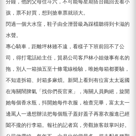
分鐘，他的父母住斗六，不可能每星期搭台鐵回去看小
孩，票不好買，想到搶車票就頭大。
閃過一個大水窪，鞋子由全溼晉級為踩檔聽得到卡滋的
水聲。
專心騎車，距離坪林雖不遠，看樣子下班前回不了公
司，得打電話給主任，貿易公司客戶林小姐做事有名的
拖，別人一箱抽五至十條電線檢驗，唯她每箱都要驗，
不知道拆箱、封箱多麻煩。新聞上看到有位富太太返國
在海關鬧脾氣「找你們長官來」，海關人員夠絕，旋開
她每個香水瓶，抖開她每件衣服，檢查完畢，富太太一
邊罵人一邊想辦法把每個瓶子蓋好蓋子再塞衣服進已經
闔不攏的行李箱。報社的記者寫，旁觀旅客鼓掌叫好。