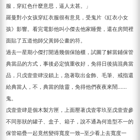
服，穿紅色什麼意思，逼人太甚。」
羅曼對小女孩穿紅衣服很有意見，受鬼片《紅衣小女
孩》影響。看完電影他叫小傑去他家睡覺，還在房間裡
面貼了五道他師父黃師公畫的符。
過去一星期小傑打開過幾個保險櫃，試圖了解當鋪保管
典當品的方式，事後必定慎重收好，免得日後搞混典當
品，只戊壹壹肆沒鎖上，急著取出金飾、毛筆、戒指還
給典當人，不，典當的陰靈，免得他們夜夜來鬧......
鬼。
戊壹壹肆是個木製方匣，上面壓著戊壹零玖至戊壹壹參
不同形狀的罐子、盒子、箱子，說不通為何造型不一的
保管箱疊一起竟然變得寬度一致─至少看上去寬度一