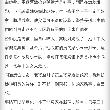
由她帶。兩個阿嬤搶金孫當然是好事，問題在該給誰
帶。小玉說選她媽媽比較好，生下孩子坐月子一定回娘
家，順理成章。他父母可不這麼認為，堅持長孫非由他
們飼到會走路不可，因為孩子的姓氏來自他家。
醫師說是男孩，怪自己嘴大，當晚對媽說了，她比中大
家樂還興奮，甚至清了他以前的房間給小玉坐月子。這
件事還不敢對小玉說，寧可忤逆老媽也不要惹小玉不高
興，懷孕中的女人最大。
問過幾位朋友，老婆坐月子該去婆家還是娘家，得到彷
彿神明賞的笑杯，對不起，別問我，你的家務事，自己
想。
事情可以簡單化，小玉父母家在新莊，騎車去只要三十