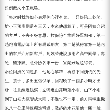
照例惹來小玉罵聲。
「每次叫我許如心表示你心裡有鬼。」只好陪上乾笑。
離小玉預產期還有三天，本來他想算了，可是阿姨介紹
的客戶，不去不好意思。拉保險全靠呷好逗相報，第一
趟跑遍電話簿上所有親戚朋友，第二趟就得靠第一趟跑
出的客戶介紹新客戶。阿姨替他說服兩名高中同學，壽
險、醫療險、意外險各來一份，宜蘭雖遠也得去。
兩位阿姨的問題多，他耐心解釋，再簽下阿姨們的先
生、孩子，多出五張保單，回程晚了一個多小時才出
發，往北經過礁溪，左轉進山路時飄小雨。山下小雨，
到了山裡大概變成大雨，不過也不一定，前方兩輛重機
以八十公里時速飆進彎道，激起的水花噴他一頭一臉。