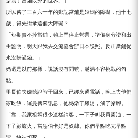
是為了當鋪以外的世界。」
所以傳了三百六十年的鄭記當鋪是婚姻的障礙，他十七
歲，得先繼承這個大障礙？
「短期賣不掉當鋪，鎖上門停止營業，準備身分證和出
生證明，明天跟我去交流協會辦日本護照。反正當鋪從
來沒賺過錢。」
媽還是以前那樣，說話沒有問號，滿滿不容挑戰的句
點。
里長伯夫婦聽說智子回來，已經來過電話，晚上去他們
家吃飯，羅曼傳來訊息，他媽燉了雞湯，滷了豬腳。
「靠，我家祖媽很少這樣請客，一下子叫我買醬油，一
下子顧爐火，當恁伯卡好是奴隸。你們早點吃完早點
滾，快被煩死。」