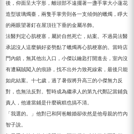
後，仰面呈大字形，離頭部不遠擺著一盞手掌大小蓮花
造型玻璃燭臺，兩隻手掌旁則各一支傾倒的蠟燭，睜大
的兩眼望著釘在屋頂往下垂的金屬吊飾。
法醫判定心肌梗塞，屬於自然死亡，結案。不過昺法醫
承認沒人這麼躺好姿勢點了蠟燭再心肌梗塞的。當時店
門內鎖，無其他出入口，小傑以鑰匙打開進去，室內沒
有遭竊賊闖入的痕跡，找不出外力致死線索，最後只能
如此結案。十七歲，過了暑假將升高三的小傑無力反
對，也無法反對。暫時成為繼承人的第九代鄭記當鋪負
責人，他連當鋪是什麼碗糕也搞不清。
「我選的。」他對已和阿爸離婚卻依然是他母親的竹內
智子說。