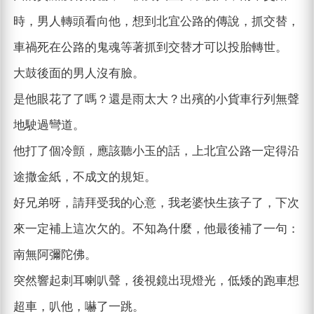
時，男人轉頭看向他，想到北宜公路的傳說，抓交替，
車禍死在公路的鬼魂等著抓到交替才可以投胎轉世。
大鼓後面的男人沒有臉。
是他眼花了了嗎？還是雨太大？出殯的小貨車行列無聲
地駛過彎道。
他打了個冷顫，應該聽小玉的話，上北宜公路一定得沿
途撒金紙，不成文的規矩。
好兄弟呀，請拜受我的心意，我老婆快生孩子了，下次
來一定補上這次欠的。不知為什麼，他最後補了一句：
南無阿彌陀佛。
突然響起刺耳喇叭聲，後視鏡出現燈光，低矮的跑車想
超車，叭他，嚇了一跳。