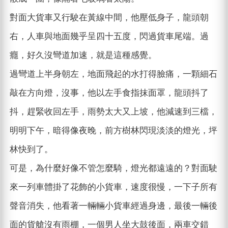
對面大貨車又行駛在黃線中間，他壓低身子，龍頭朝
右，人車與地面幾乎呈四十五度，閃過貨車尾端。過
癮，好久沒彎道加速，就是這種感覺。
過彎道上半身朝左，地面飛起的水打得臉痛，一顆細石
敲在方向燈，沒事，他以左手食指抹面罩，龍頭抖了
抖，趕緊收回左手，雨勢太大又上坡，他減速到三檔，
明明下午，暗得像夜晚，前方樹林閃現淡淡的燈光，坪
林快到了。
可是，為什麼好像不管怎麼騎，燈光都遠遠的？對面駛
來一列車體掛了花飾的小貨車，速度很慢，一下子所有
聲音消失，他看著一輛輛小貨車經過身邊，最後一輛後
面的貨艙沒有雨棚，一個男人坐大鼓後面，兩車交錯