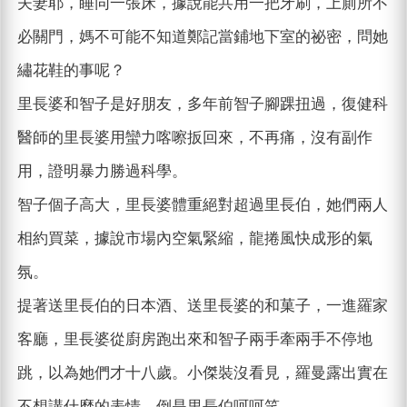
夫妻耶，睡同一張床，據說能共用一把牙刷，上廁所不
必關門，媽不可能不知道鄭記當鋪地下室的祕密，問她
繡花鞋的事呢？
里長婆和智子是好朋友，多年前智子腳踝扭過，復健科
醫師的里長婆用蠻力喀嚓扳回來，不再痛，沒有副作
用，證明暴力勝過科學。
智子個子高大，里長婆體重絕對超過里長伯，她們兩人
相約買菜，據說市場內空氣緊縮，龍捲風快成形的氣
氛。
提著送里長伯的日本酒、送里長婆的和菓子，一進羅家
客廳，里長婆從廚房跑出來和智子兩手牽兩手不停地
跳，以為她們才十八歲。小傑裝沒看見，羅曼露出實在
不想講什麼的表情，倒是里長伯呵呵笑，