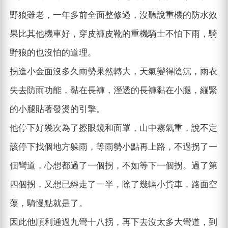
野狼雖老，一年多前全面整修過，沒聽說重機的防水效
果比其他機車好，穿皮褲皮靴的重機騎士不怕下雨，騎
野狼的也沒怕的道理。
拐進小金面沒多久雨勢果然轉大，天氣變得陰沉，雨衣
失去防雨功能，黏在長褲，溼透的長褲黏在小腿，繃緊
的小腿貼著發燙的引擎。
他停下好幾次為了擦眼鏡和面罩，山中霧氣重，說不定
該停下找個地方躲雨，等雨勢小點再上路，不過拐了一
個彎道，心想都過了一個拐，不如等下一個拐。過了第
四個拐，又想已經走了一半，除了幾輛小貨車，路面空
蕩，騎慢點就是了。
因此他順利通過九彎十八拐，再下去沒太多大彎道，到