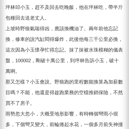
坪林叩小玉，趕不及回去吃晚飯，他在坪林吃，帶半斤
包種回去送老丈人。
上坡時野狼氣喘得凶，應該換機油了。兩年前他忘記
換，修車的說汽缸悶得爆炸，此後他每三千公里必換，
這次因為小玉懷孕忙得忘記。抹了抹被水珠模糊的儀表
盤，100002，剛破十萬公里，到坪林告訴小玉，破十
萬咧。
那又怎樣？小玉會說。野狼跑的里程數能換算為加薪數
目嗎？不能，他還是得趁跑業務的空檔推銷保險，不然
買不了房子。
雨勢忽大忽小，大概受地形影響，有時轉個彎雨小很
多，下個彎又變大，前輪捲起水花，一個多月前失神撞