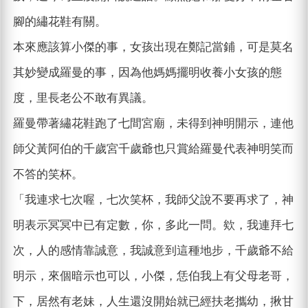
腳的繡花鞋有關。
本來應該算小傑的事，女孩出現在鄭記當鋪，可是莫名
其妙變成羅曼的事，因為他媽媽擺明收養小女孩的態
度，里長老公不敢有異議。
羅曼帶著繡花鞋跑了七間宮廟，未得到神明開示，連他
師父黃阿伯的千歲宮千歲爺也只賞給羅曼代表神明笑而
不答的笑杯。
「我連求七次喔，七次笑杯，我師父說不要再求了，神
明表示冥冥中已有定數，你，多此一問。欸，我連拜七
次，人的感情靠誠意，我誠意到這種地步，千歲爺不給
明示，來個暗示也可以，小傑，恁伯我上有父母老哥，
下，居然有老妹，人生還沒開始就已經扶老攜幼，揪甘