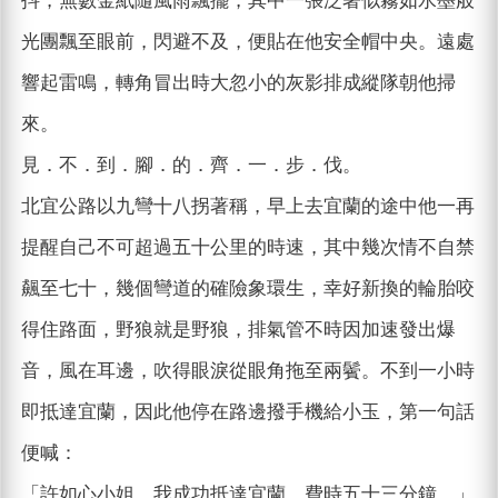
抖，無數金紙隨風雨飄擺，其中一張泛著似霧如水墨般
光團飄至眼前，閃避不及，便貼在他安全帽中央。遠處
響起雷鳴，轉角冒出時大忽小的灰影排成縱隊朝他掃
來。
見．不．到．腳．的．齊．一．步．伐。
北宜公路以九彎十八拐著稱，早上去宜蘭的途中他一再
提醒自己不可超過五十公里的時速，其中幾次情不自禁
飆至七十，幾個彎道的確險象環生，幸好新換的輪胎咬
得住路面，野狼就是野狼，排氣管不時因加速發出爆
音，風在耳邊，吹得眼淚從眼角拖至兩鬢。不到一小時
即抵達宜蘭，因此他停在路邊撥手機給小玉，第一句話
便喊：
「許如心小姐，我成功抵達宜蘭，費時五十三分鐘。」