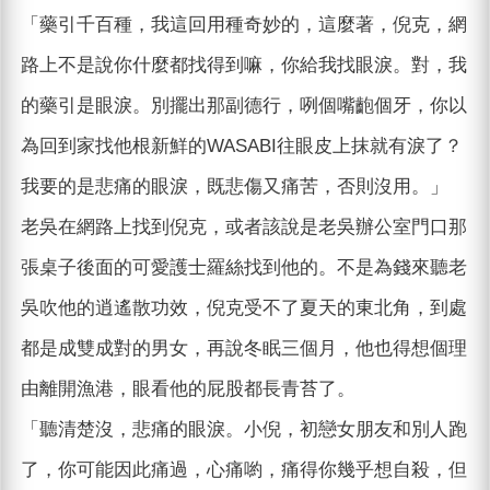
「藥引千百種，我這回用種奇妙的，這麼著，倪克，網
路上不是說你什麼都找得到嘛，你給我找眼淚。對，我
的藥引是眼淚。別擺出那副德行，咧個嘴齙個牙，你以
為回到家找他根新鮮的WASABI往眼皮上抹就有淚了？
我要的是悲痛的眼淚，既悲傷又痛苦，否則沒用。」
老吳在網路上找到倪克，或者該說是老吳辦公室門口那
張桌子後面的可愛護士羅絲找到他的。不是為錢來聽老
吳吹他的逍遙散功效，倪克受不了夏天的東北角，到處
都是成雙成對的男女，再說冬眠三個月，他也得想個理
由離開漁港，眼看他的屁股都長青苔了。
「聽清楚沒，悲痛的眼淚。小倪，初戀女朋友和別人跑
了，你可能因此痛過，心痛喲，痛得你幾乎想自殺，但