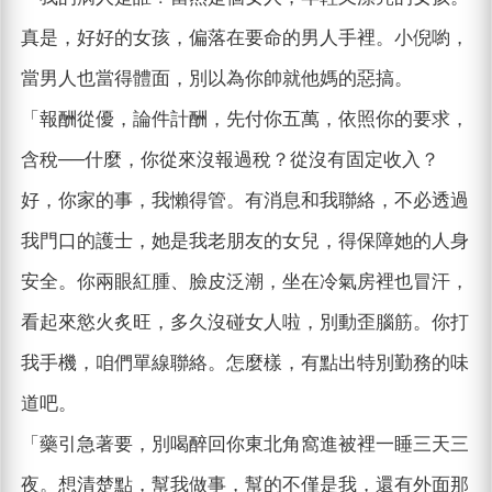
真是，好好的女孩，偏落在要命的男人手裡。小倪喲，
當男人也當得體面，別以為你帥就他媽的惡搞。
「報酬從優，論件計酬，先付你五萬，依照你的要求，
含稅──什麼，你從來沒報過稅？從沒有固定收入？
好，你家的事，我懶得管。有消息和我聯絡，不必透過
我門口的護士，她是我老朋友的女兒，得保障她的人身
安全。你兩眼紅腫、臉皮泛潮，坐在冷氣房裡也冒汗，
看起來慾火炙旺，多久沒碰女人啦，別動歪腦筋。你打
我手機，咱們單線聯絡。怎麼樣，有點出特別勤務的味
道吧。
「藥引急著要，別喝醉回你東北角窩進被裡一睡三天三
夜。想清楚點，幫我做事，幫的不僅是我，還有外面那