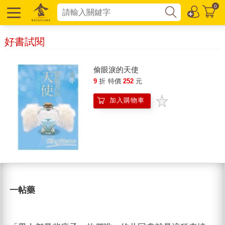
0
好書試閱
偷眼淚的天使
9
折
特價
252
元
加入購物車
一帖藥