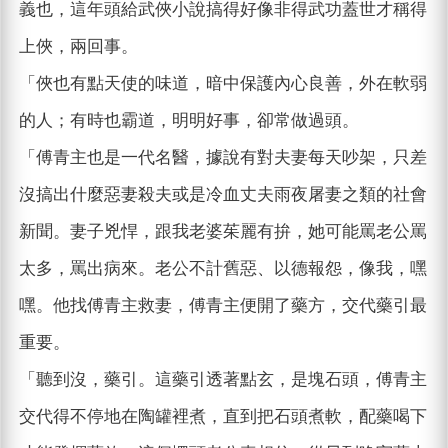
義也，這年頭給武俠小說搞得好像非得武功蓋世才稱得
上俠，兩回事。
「俠也有點天使的味道，暗中保護內心良善，外在軟弱
的人；有時也霸道，明明好事，卻常做過頭。
「傅青主也是一代名醫，據說有對夫妻每天吵架，只差
沒搞出什麼惡妻殺夫或是冷血丈夫雨夜屠妻之類的社會
新聞。妻子兇悍，跟我老婆茱麗有拚，她可能罵老公罵
太多，罵出病來。老公不計舊惡、以德報怨，像我，嘿
嘿。他找傅青主救妻，傅青主便開了藥方，交代藥引最
重要。
「聽到沒，藥引。這藥引透著點玄，是塊石頭，傅青主
交代得不停地在陶罐裡煮，直到把石頭煮軟，配藥喝下