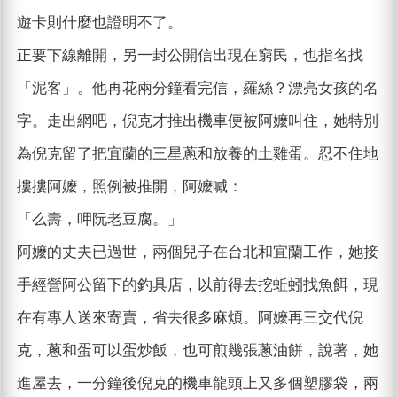
遊卡則什麼也證明不了。
正要下線離開，另一封公開信出現在窮民，也指名找
「泥客」。他再花兩分鐘看完信，羅絲？漂亮女孩的名
字。走出網吧，倪克才推出機車便被阿嬤叫住，她特別
為倪克留了把宜蘭的三星蔥和放養的土雞蛋。忍不住地
摟摟阿嬤，照例被推開，阿嬤喊：
「么壽，呷阮老豆腐。」
阿嬤的丈夫已過世，兩個兒子在台北和宜蘭工作，她接
手經營阿公留下的釣具店，以前得去挖蚯蚓找魚餌，現
在有專人送來寄賣，省去很多麻煩。阿嬤再三交代倪
克，蔥和蛋可以蛋炒飯，也可煎幾張蔥油餅，說著，她
進屋去，一分鐘後倪克的機車龍頭上又多個塑膠袋，兩