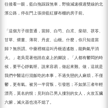
往後看一眼，藍白拖踩踩煞車，野狼減速橫過雙線的北
濱公路，停在門上張掛藍紅膠布棚的房子前。
「這個方子很普通，當歸、白芍、白朮、柴胡、茯苓、
甘草、煨薑、薄荷、丹皮、山梔。什麼，你只知道當
歸？無所謂。中藥裡稱這叫丹梔逍遙散，能夠氣平消
火。」老吳晃著他蹺在桌上的腳說，「人都有鬱悶的時
候，要平心靜氣呀。說來容易，做起來難。做，這就是
我們中醫這行混飯吃的本事，不過失戀的人麻煩，不僅
鬱，更有氣。被另一半背叛，引發怒；不如第三者年輕
漂亮，莫名的恨；見到自己男人摟別的女人，火攻五臟
六腑，滅火器也澆不熄了。