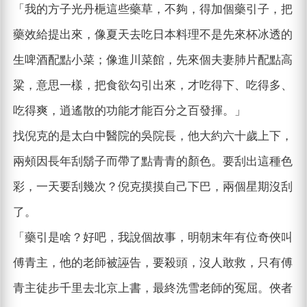
「我的方子光丹梔這些藥草，不夠，得加個藥引子，把
藥效給提出來，像夏天去吃日本料理不是先來杯冰透的
生啤酒配點小菜；像進川菜館，先來個夫妻肺片配點高
粱，意思一樣，把食欲勾引出來，才吃得下、吃得多、
吃得爽，逍遙散的功能才能百分之百發揮。」
找倪克的是太白中醫院的吳院長，他大約六十歲上下，
兩頰因長年刮鬍子而帶了點青青的顏色。要刮出這種色
彩，一天要刮幾次？倪克摸摸自己下巴，兩個星期沒刮
了。
「藥引是啥？好吧，我說個故事，明朝末年有位奇俠叫
傅青主，他的老師被誣告，要殺頭，沒人敢救，只有傅
青主徒步千里去北京上書，最終洗雪老師的冤屈。俠者