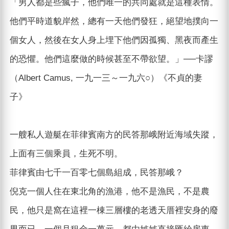
「男人都是些瘋子，他們唯一的共同處就是這種表情。
他們平時道貌岸然，總有一天他們發狂，絕望地撲向一
個女人，然後在女人身上埋下他們因孤獨、黑夜而產生
的恐懼。他們這麼做的時候甚至不帶欲望。」──卡謬
（Albert Camus, 一九一三～一九六○）《不貞的妻
子》
一艘私人遊艇在菲律賓南方的民答那峨附近海域失蹤，
上面有三個乘員，生死不明。
菲律賓由七千一百零七個島組成，民答那峨？
倪克一個人住在東北角的漁港，他不是漁民，不是農
民，他只是窩在這裡一棟三層樓的老透天厝裡安身的廢