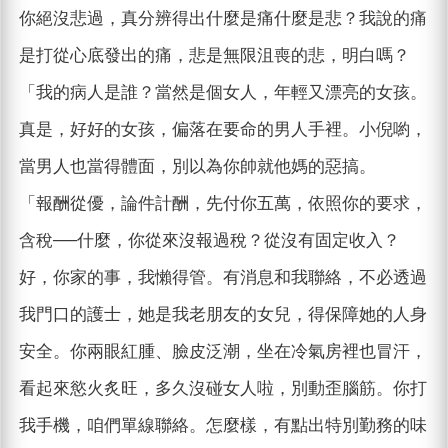
你絕沒悲過，真分辨得出什麼是痛什麼是悲？我說的痛
是打從心底發出的痛，悲是無限沮喪的悲，明白嗎？
「我的病人是誰？當然是個女人，年輕又漂亮的女孩。
真是，好好的女孩，偏落在要命的男人手裡。小倪喲，
當男人也當得體面，別以為你帥就他媽的惡搞。
「報酬從優，論件計酬，先付你五萬，依照你的要求，
含稅──什麼，你從來沒報過稅？從沒有固定收入？
好，你家的事，我懶得管。有消息和我聯絡，不必透過
我門口的護士，她是我老朋友的女兒，得保障她的人身
安全。你兩眼紅腫、臉皮泛潮，坐在冷氣房裡也冒汗，
看起來慾火炙旺，多久沒碰女人啦，別動歪腦筋。你打
我手機，咱們單線聯絡。怎麼樣，有點出特別勤務的味