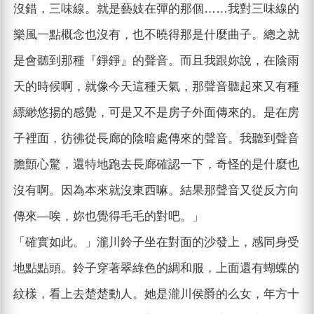
沒錯，三味線。就是藝妓在彈的那個……我對三味線的
樂風一點概念也沒有，也不曉得那是什麼曲子。總之就
是會聽到那種『錚錚』的聲音。而且我跟妳說，在陰雨
天的時候啊，就像今天這種天氣，那聲音聽起來又有種
縹緲悠揚的感覺，可是又不是房子外面傳來的。是在房
子裡面，彷彿從長廊的陰暗處傳來的聲音。我聽到聲音
膽顫心驚，還特地跑去長廊確認一下，奇怪的是什麼也
沒有啊。因為本來就沒東西嘛。結果那聲音又從反方向
傳來—唉，妳也覺得毛毛的對吧。」
「確實如此。」瀧川鈴子坐在對面的沙發上，感同身受
地點點頭。鈴子穿著翠綠色的綢和服，上面還有蝴蝶的
紋樣，看上去楚楚動人。她是瀧川侯爵的么女，年方十