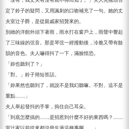
「沒有，我丈夫有沒有就不得而知了。」夫人先搖頭否
定了鈴子的疑問，又用諷刺的口吻補充了一句。她的丈
夫室辻子爵，是從親戚家招贅來的。
別緻的洋館外頭下著雨，雨水打在窗戶上，雨聲中響起
了三味線的弦音。那是琴弦一經撥動後，冷脆又帶有餘
韻的音色。夫人嚇得抖了一下，滿臉惶恐。
「妳也聽到了？」
「對。」鈴子簡短答話。
「妳果然也聽到了，就說不是我幻聽嘛。不對、這不是
重點……」
夫人舉起發抖的手掌，摀住自己耳朵。
「到底怎麼搞的……是招惹到什麼不好的東西嗎？……
室辻家以前從來都沒發生過這種事啊……」