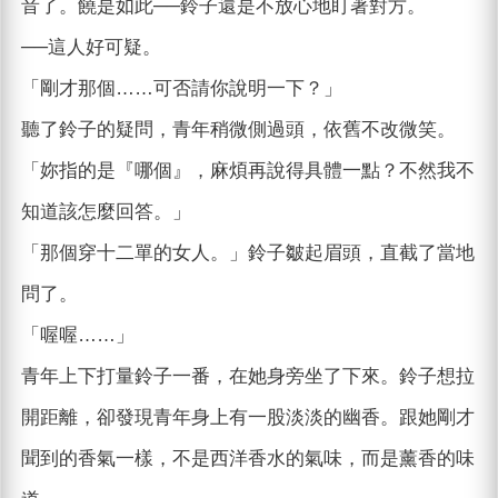
音了。饒是如此──鈴子還是不放心地盯著對方。
──這人好可疑。
「剛才那個……可否請你說明一下？」
聽了鈴子的疑問，青年稍微側過頭，依舊不改微笑。
「妳指的是『哪個』，麻煩再說得具體一點？不然我不
知道該怎麼回答。」
「那個穿十二單的女人。」鈴子皺起眉頭，直截了當地
問了。
「喔喔……」
青年上下打量鈴子一番，在她身旁坐了下來。鈴子想拉
開距離，卻發現青年身上有一股淡淡的幽香。跟她剛才
聞到的香氣一樣，不是西洋香水的氣味，而是薰香的味