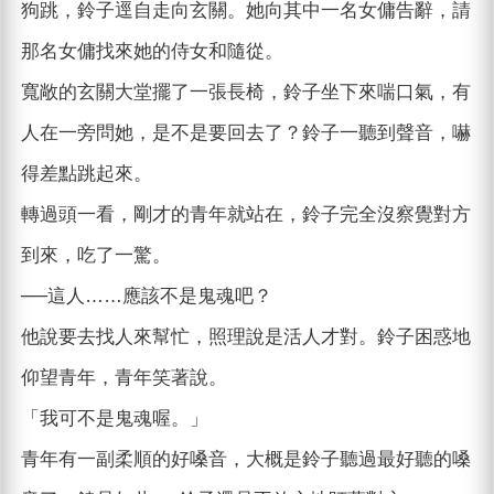
狗跳，鈴子逕自走向玄關。她向其中一名女傭告辭，請
那名女傭找來她的侍女和隨從。
寬敞的玄關大堂擺了一張長椅，鈴子坐下來喘口氣，有
人在一旁問她，是不是要回去了？鈴子一聽到聲音，嚇
得差點跳起來。
轉過頭一看，剛才的青年就站在，鈴子完全沒察覺對方
到來，吃了一驚。
──這人……應該不是鬼魂吧？
他說要去找人來幫忙，照理說是活人才對。鈴子困惑地
仰望青年，青年笑著說。
「我可不是鬼魂喔。」
青年有一副柔順的好嗓音，大概是鈴子聽過最好聽的嗓