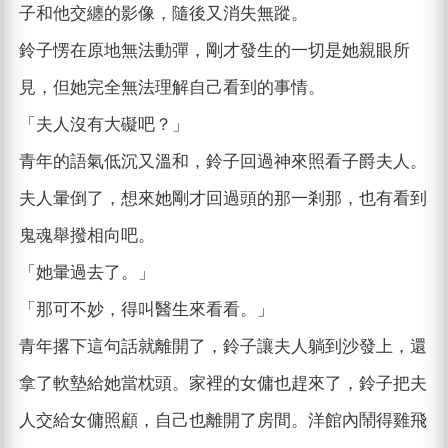
子和他交纏的影像，隨後又消失無蹤。
鈴子愣在原地無法動彈，剛才發生的一切是她親眼所
見，但她完全無法理解自己看到的事情。
「夫人沒有大礙吧？」
青年的語氣低沉又溫和，鈴子回過神來照看子爵夫人。
夫人暈倒了，想來她剛才回過頭的那一剎那，也有看到
鬼魂舉撥相向吧。
「她暈過去了。」
「那可不妙，得叫醫生來看看。」
青年撂下這句話就離開了，鈴子讓夫人躺到沙發上，還
拿了軟墊給她當枕頭。家裡的女傭也趕來了，鈴子把夫
人交給女傭照顧，自己也離開了房間。洋館內鬧得雞飛