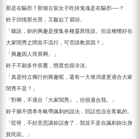
那是在驅邪？那個古裝女子吃掉鬼魂是在驅邪──？
鈴子回憶那光景，又皺起了眉頭。
「聽說，妳的興趣是搜集各種靈異怪談。但這種嗜好在
大家閨秀之間並不流行，可否請教原因？」
「興趣因人而異啊。」
鈴子不願多作答覆，態度也很冷淡。
「真是特立獨行的興趣呢，還有一大堆消遣更適合大家
閨秀不是？」
「對啊，不適合『大家閨秀』，但很適合我。」
鈴子聽不慣孝冬略帶諷刺的說法，回話也沒在客氣的。
「哎呀，不好意思讓妳誤會了，我並不是在諷刺妳出身
貧民區。」