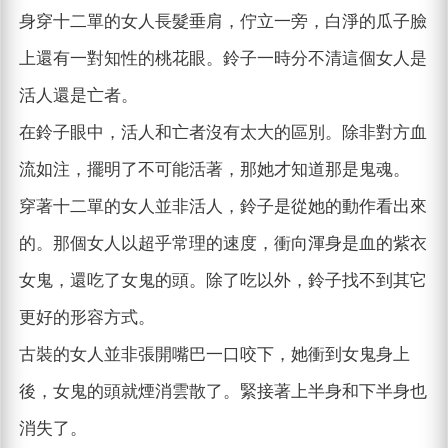
身穿十二單的女人長髮垂肩，佇立一旁，白淨的瓜子臉
上還有一對知性的桃花眼。鈴子一時分不清這個女人是
活人還是亡者。
在鈴子眼中，活人和亡者沒有太大的區別。除非對方血
流如注，擺明了不可能活著，那她才知道那是鬼魂。
穿著十二單的女人並非活人，鈴子是從她的動作看出來
的。那個女人以超乎常理的速度，衝向渾身是血的紫衣
女鬼，還吃了女鬼的頭。除了吃以外，鈴子找不到其它
更好的形容方式。
古裝的女人並非張開嘴巴一口咬下，她衝到女鬼身上
後，女鬼的頭就煙消雲散了。緊接著上半身和下半身也
消失了。