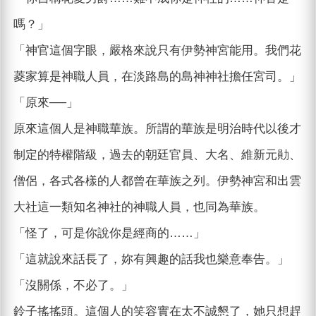
嗎？」
「神官這個字眼，嚴格來說只有伊勢神宮能用。我們花
菱家算是神職人員，在淡路島的島神神社擔任宮司。」
「原來──」
原來這個人是神職華族。所謂的華族是明治時代以後才
制定的特權階級，過去的朝廷官員、大名、維新元勛、
僧侶，各式各樣的人都曾在華族之列。伊勢神宮和出雲
大社這一類知名神社的神職人員，也同為華族。
「怪了，可是你說你是經商的……」
「這就說來話長了，妳有興趣的話我也樂意奉告。」
「沒關係，不必了。」
鈴子搖搖頭。這個人的笑容實在太不誠懇了，她只想趕