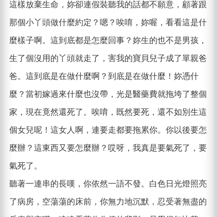
這樣放棄生命，妳卻連假裝聽我的話都不願意，顧著跟
那個小丫頭做什麼約定？嗯？唉唷，妳喔，看看這是什
麼樣子啊。這到底都是怎麼回事？妳生的也不是男孩，
生了個沒用的丫頭就走了，害我的寶貝兒子成了單親爸
爸。這到底是在做什麼啊？到底是在做什麼！妳憑什
麼？當初嫁過來什麼也沒帶，光是醫藥費就拖垮了整個
家，現在竟然還死了。唉唷，既然要死，還不如別生這
個女兒呢！這女人啊，連要走都要拖累你。你以後要怎
麼辦？這東西又要怎麼辦？哎呀，我真是要氣死了，要
氣死了。
聽著一連串的長嘆，你依然一語不發。白色日光燈照亮
了病房，空蕩蕩的床前，你無力地沉默，忍受著無盡的