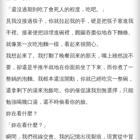
「還沒過期到吃了會死人的程度，吃吧。」
見我沒接過筷子，你就拉起我的手，硬是把筷子塞進我
手裡。接著便把頭埋進碗裡，囫圇吞棗似地吞下麵條。
就像第一次吃泡麵一樣，看起來很開心。
我想起來了。我打翻了晚餐回來的那天，嘴上雖然說不
要，卻還是半推半就地在你面前坐了下來，而你煮了一
整鍋的泡麵。我根本還沒開動，你就已經吃完一整碗，
還拿剩下的湯來泡飯吃。你的催促讓我別無選擇，只能
勉強喝幾口湯，還不時偷看你的臉。
妳在看什麼？
「妳在看什麼？」
瞬間，我們視線交會。我的記憶出現裂痕，現實從中冒