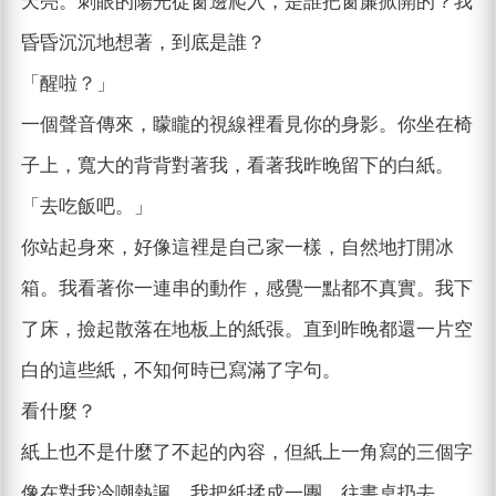
天亮。刺眼的陽光從窗邊爬入，是誰把窗簾掀開的？我
昏昏沉沉地想著，到底是誰？
「醒啦？」
一個聲音傳來，矇矓的視線裡看見你的身影。你坐在椅
子上，寬大的背背對著我，看著我昨晚留下的白紙。
「去吃飯吧。」
你站起身來，好像這裡是自己家一樣，自然地打開冰
箱。我看著你一連串的動作，感覺一點都不真實。我下
了床，撿起散落在地板上的紙張。直到昨晚都還一片空
白的這些紙，不知何時已寫滿了字句。
看什麼？
紙上也不是什麼了不起的內容，但紙上一角寫的三個字
像在對我冷嘲熱諷。我把紙揉成一團，往書桌扔去。