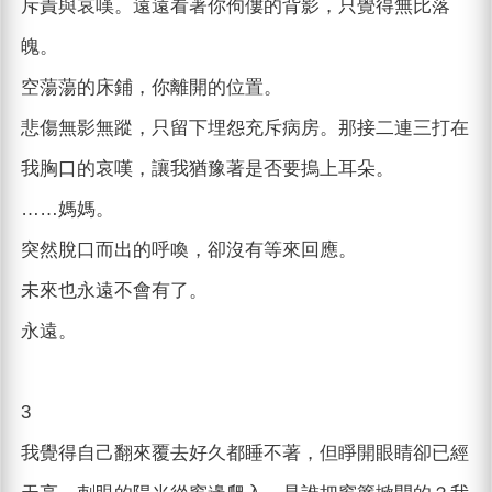
斥責與哀嘆。遠遠看著你佝僂的背影，只覺得無比落
魄。
空蕩蕩的床鋪，你離開的位置。
悲傷無影無蹤，只留下埋怨充斥病房。那接二連三打在
我胸口的哀嘆，讓我猶豫著是否要摀上耳朵。
……媽媽。
突然脫口而出的呼喚，卻沒有等來回應。
未來也永遠不會有了。
永遠。
3
我覺得自己翻來覆去好久都睡不著，但睜開眼睛卻已經