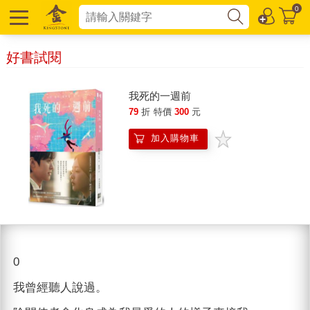
0
好書試閱
我死的一週前
79
折
特價
300
元
加入購物車
0
我曾經聽人說過。