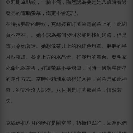
亞莉珊卓點頭，一臉不滿，顯然認為要是她八歲時看過
發亮的電腦螢幕，鐵定不會忘記。
在特拉弗斯的時候，克絲婷直盯著筆電螢幕上的「此網
頁不存在」。她不認為那個發明家能夠找到網路，但是
電力令她著迷。她想像茶几上的粉紅色燈罩、胖胖的半
月型夜燈、餐桌上方的水晶燈、打滿燈的舞台。發明家
死命地踩踏板，好讓螢幕不要熄滅，同時一邊解釋衛星
的運作方式。當時亞莉珊卓聽得好入神，螢幕是如此神
奇，卻完全沒人記得。八月則是盯著那螢幕，悵然若
失。
克絲婷和八月的嗜好是闖空屋，指揮也默許，因為他們