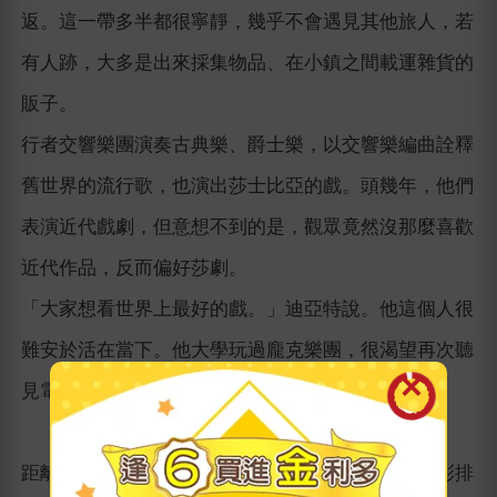
返。這一帶多半都很寧靜，幾乎不會遇見其他旅人，若
有人跡，大多是出來採集物品、在小鎮之間載運雜貨的
販子。
行者交響樂團演奏古典樂、爵士樂，以交響樂編曲詮釋
舊世界的流行歌，也演出莎士比亞的戲。頭幾年，他們
表演近代戲劇，但意想不到的是，觀眾竟然沒那麼喜歡
近代作品，反而偏好莎劇。
「大家想看世界上最好的戲。」迪亞特說。他這個人很
難安於活在當下。他大學玩過龐克樂團，很渴望再次聽
見電吉他的聲音。
距離水城只剩不到兩小時路程。《李爾王》第四幕彩排