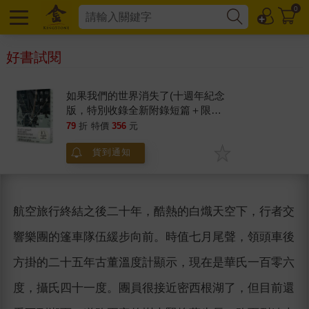
0
好書試閱
如果我們的世界消失了(十週年紀念
版，特別收錄全新附錄短篇＋限量
「世界消失中」書封)
79
折
特價
356
元
貨到通知
航空旅行終結之後二十年，酷熱的白熾天空下，行者交
響樂團的篷車隊伍緩步向前。時值七月尾聲，領頭車後
方掛的二十五年古董溫度計顯示，現在是華氏一百零六
度，攝氏四十一度。團員很接近密西根湖了，但目前還