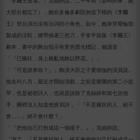
「李爾王進場。」克絲婷說。二十年前（那時的事，她
大部分都忘了），她在多倫多劇院匆促下檔的《李爾
王》登台演出沒有台詞的小角色。如今，她身穿廢輪胎
製成的涼鞋，腰帶插著三把刀，手拿平裝版《李爾王》
劇本，書中的舞台指示有黃色螢光標記，她讀道：
「『已瘋狂，身上雜亂地飾以野花。』」
「『可是誰來啦？』」飾演大臣之子愛德伽的演員說。
他名叫八月，最近才開始演戲，之前是樂團的第二小提
琴，也是祕密詩人，也就是說除了克絲婷和第七吉他
手，團裡沒人知道他會寫詩，「『不是瘋狂的人，絕不
會……』絕不會什麼？」
「『把他自己打扮成這一個樣子。』」克絲婷說。
「謝了。『不是瘋狂的人，絕不會把他自己打扮成這一