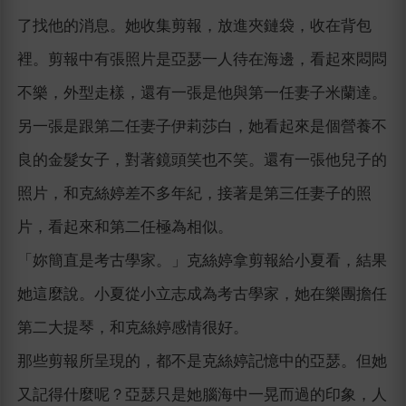
了找他的消息。她收集剪報，放進夾鏈袋，收在背包
裡。剪報中有張照片是亞瑟一人待在海邊，看起來悶悶
不樂，外型走樣，還有一張是他與第一任妻子米蘭達。
另一張是跟第二任妻子伊莉莎白，她看起來是個營養不
良的金髮女子，對著鏡頭笑也不笑。還有一張他兒子的
照片，和克絲婷差不多年紀，接著是第三任妻子的照
片，看起來和第二任極為相似。
「妳簡直是考古學家。」克絲婷拿剪報給小夏看，結果
她這麼說。小夏從小立志成為考古學家，她在樂團擔任
第二大提琴，和克絲婷感情很好。
那些剪報所呈現的，都不是克絲婷記憶中的亞瑟。但她
又記得什麼呢？亞瑟只是她腦海中一晃而過的印象，人