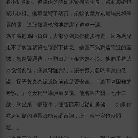
看不到湖面。道路兩旁的樹木緊挨著生長，路面裂縫也
竄出枝枒。篷車壓彎了幼苗，柔軟的葉片刷過馬兒和團
員的腿。這股熱浪執拗地肆虐了整整一週。
為了減輕馬匹負重，大部分團員都徒步行走，因為馬兒
走不了多遠就得在陰影下休息。樂團不熟悉這附近的區
域，想趕緊通過，但烈日之下根本走不快。他們手持武
器慢慢前進，演員背誦台詞，樂手努力忽略演員的低
語，探子負責確認道路前後是否安全。「這不算困難的
考驗。」今天稍早導演這麼說。他名叫吉爾，七十二
歲，乘坐第二輛篷車，雙腿已不比從前勇健。「如果你
在這可疑的地帶都能背誦台詞，上了台一定也沒問
題。」