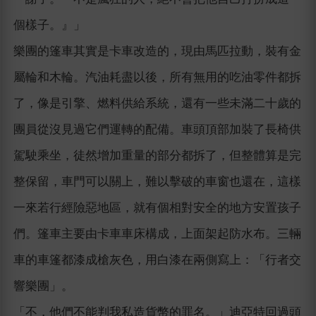
個樣子。』」
樂團的篷車其實是卡車改造的，現由馬匹拉動，裝有金
屬輪和木輪。汽油耗盡以後，所有無用的吃油零件都拆
了，像是引擎、燃料供給系統，還有一些未滿二十歲的
團員從沒見過它們運轉的配備。車頭頂部加裝了長椅供
駕駛乘坐，徒然增加重量的部分都拆了，但整體算是完
整保留，車門可以關上，難以擊破的車窗也還在，這樣
一來若行經險惡地區，就有個相對安全的地方安置孩子
們。篷車主要由卡車車床構成，上面架起防水布。三輛
車的車篷都漆成槍灰色，用白漆在兩側寫上：「行者交
響樂團」。
「不，他們不能判我私造貨幣的罪名。」迪亞特回過頭