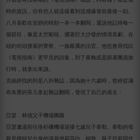
時的資訊，但有些人就這樣看到流感爆發前最後一刻。
八月喜歡在安靜的時刻一本一本翻閱，還說他記得每一
個節目，像是太空船啦、擺著巨大沙發的情境喜劇、在
紐約街頭搜索的警察、一臉嚴厲的法官。他也會尋找比
《電視指南》更罕見的詩集，到了夜晚或是跟著團員旅
行時，就拿出來讀。
克絲婷找的則是八卦雜誌，因為她十六歲時，曾經從滿
布灰塵的茶几拿起雜誌翻閱，發現了自己的過去：
亞瑟．林德父子機場團圓
亞瑟邋遢前往洛杉磯機場迎接七歲兒子泰勒。泰勒的母
親是模特兒出身的演員伊莉莎白．柯敦。母子目前同住