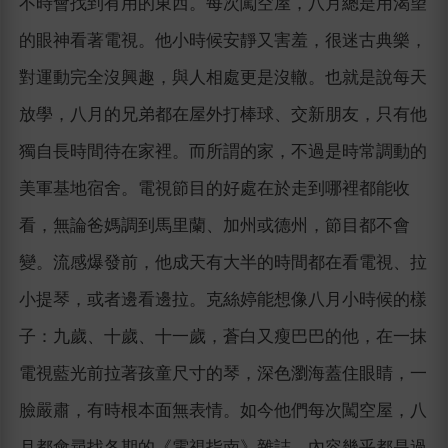
不時會找到有用的東西。每次闖空屋，八月總是用渴望
的眼神看著電視。他小時候安靜又害羞，很迷古典樂，
對運動完全沒興趣，與人相處更是沒轍。也就是說每天
放學，八月的兄弟都在屋外打棒球、交新朋友，只有他
獨自長時間待在家裡。而所謂的家，不過是時常調動的
美軍基地宿舍。電視節目的好處在於走到哪裡都能收
看，無論爸媽調到馬里蘭、加州或德州，節目都不會
變。流感爆發前，他成天有大半的時間都在看電視、拉
小提琴，或者邊看邊拉。克絲婷能想像八月小時候的樣
子：九歲、十歲、十一歲，蒼白又瘦巴巴的他，在一抹
電視藍光前拉著孩童尺寸的琴，深色瀏海蓋住眼睛，一
臉嚴肅，有時根本面無表情。如今他們每次闖空屋，八
月都會尋找各期的《電視指南》雜誌，內容幾乎都是過