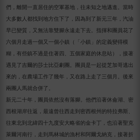
們，離開一直居住的空軍基地，往未知之地邁進。當時
大多數人都找到地方住下了，因為到了新元三年，汽油
早已變質，又無法靠雙腳永遠走下去。指揮和團員花了
六個月走過一個又一個小鎮（「小鎮」的定義變得模
糊，有些鎮不過是住著四、五個家庭的休息站），接著
遇見了吉爾的莎士比亞劇團。團員是一起從芝加哥逃出
來的，在農場工作了幾年，又在路上走了三個月。後來
兩團人馬就合併了。
新元二十年，團員依然沒有落腳。他們沿著休侖湖、密
西根湖岸往返，最遠曾往西走到密西根州的特拉弗斯、
往東北到北緯四十九度安大略省的金卡丁，也沿著聖克
萊爾河南行，走到馬林城的漁村和阿爾戈納克，接著折