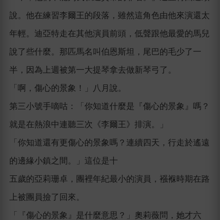
說。他在練習李爾王的段落，雖然這角色由他來演還太
年輕。迪亞特走在其他演員前頭，低聲跟他最愛的馬兒
說了些什麼。那匹馬名叫伯恩斯坦，尾巴的毛少了一
半，因為上週被第一大提琴拿去做新琴弓了。
「啊，傷心的景象！」八月說。
第三小號手嘀咕：「你知道什麼是『傷心的景象』嗎？
就是在熱浪中連聽三次《李爾王》排演。」
「你知道還有更傷心的景象嗎？連續四天，行走於遙遠
的邊緣小鎮之間。」這位是十
五歲的亞莉珊卓，團裡年紀最小的演員，襁褓時期在路
上被團員撿了回來。
「『傷心的景象』是什麼意思？」奧莉薇問，她才六