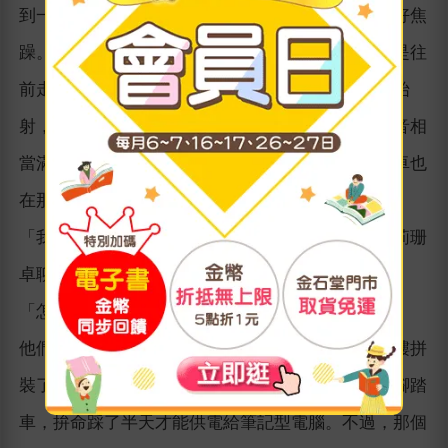
到一半默默解散，大家都累了，火辣的日頭曬得人好焦
躁。他們停下來讓馬休息，克絲婷還不想歇腿，於是往
前走了幾步，對著樹幹練習射刀。她從距離五步開始
射，接著是十步、二十步，聽見刀鋒吃進樹幹的聲音相
當滿意。樂團上路時，她鑽進第二輛篷車，亞莉珊卓也
在那裡休息、縫補戲服。
「我說啊，妳在特拉弗斯看到的電腦螢幕……」亞莉珊
卓聊起之前的話題。
「怎樣？」
他們不久前才離開特拉弗斯，那裡有個發明家在閣樓拼
裝了一套電力系統，規模很陽春，只是一輛固定式腳踏
車，拚命踩了半天才能供電給筆記型電腦。不過，那個