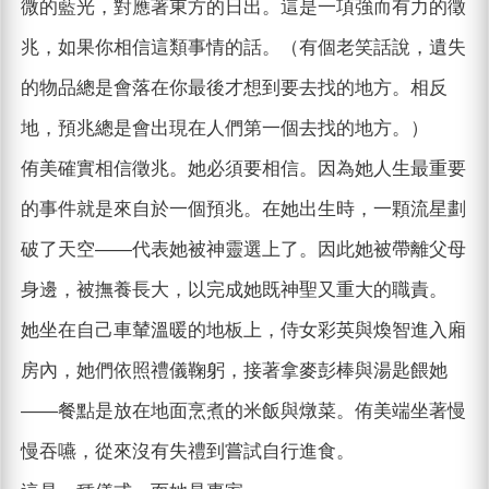
微的藍光，對應著東方的日出。這是一項強而有力的徵
兆，如果你相信這類事情的話。（有個老笑話說，遺失
的物品總是會落在你最後才想到要去找的地方。相反
地，預兆總是會出現在人們第一個去找的地方。）
侑美確實相信徵兆。她必須要相信。因為她人生最重要
的事件就是來自於一個預兆。在她出生時，一顆流星劃
破了天空——代表她被神靈選上了。因此她被帶離父母
身邊，被撫養長大，以完成她既神聖又重大的職責。
她坐在自己車輦溫暖的地板上，侍女彩英與煥智進入廂
房內，她們依照禮儀鞠躬，接著拿麥彭棒與湯匙餵她
——餐點是放在地面烹煮的米飯與燉菜。侑美端坐著慢
慢吞嚥，從來沒有失禮到嘗試自行進食。