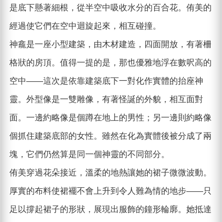
是底下懸著細根，從半空中吸收水分的百合花。侑美的
經過使它們在空中迴旋起來，相互碰撞。
神龕是一座小型建築，由木材建造，四面開放，有著柵
格狀的房頂。值得一提的是，那也優雅地浮在數呎高的
空中——這次是依靠建築底下一對化作實體的抬座神
靈。外型像是一雙雕像，有著怪誕的外貌，相互面對
面。一邊約略像是個蹲在地上的男性；另一邊則約略像
個抓住建築底部的女性。雖然在化為實體後被分成了兩
塊，它們仍然算是同一個神靈的不同部分。
侑美穿過花朵接近，溫柔的地熱讓她的裙子微微波動。
厚實的布料使裙襬不會上升到令人難為情的地步——只
足以撐起裙子的形狀，展現出服飾的鐘形輪廓。她抵達