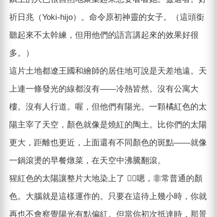
祈日兆（Yoki-hijo）。命令原初神靈的女子。（這頭銜
聽起來不太幹練，但用他們的語言講起來的效果好很
多。）
這片土地都遼王國和繪師的居住地可說是天差地遠。天
上連一條發光的線都沒有——冷熱皆然。沒有公寓大
樓。沒有人行道。喔，但他們有陽光。一顆橘紅色的太
陽主宰了天空，顏色就像是燒紅的陶土。比你們的太陽
更大，距離也更近，上面還有不同顏色的斑點——就像
一鍋滾燙的早餐燉菜，在天空中沸騰翻滾。
猩紅色的太陽讓整片大地染上了 嗯，非常普通的顏
色。大腦就是這樣運作的。只要在這待上幾小時，你就
再也不會察覺陽光有點偏紅。但當你初次抵達時，那景