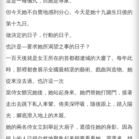
這是一種儀式，而她是專家。
但今天她不自覺地感到分心。今天是她十九歲生日後的
第十九日。
做決定的日子，行動的日子。
也許是—要求她所渴望之事的日子？
一百天後就是女王所在的首都都遼城的大慶了。每年此
時，那裡都會展示全國最精湛的藝術、戲曲與造物。她
從來沒去過。也許這一次
當侍女餵完她後，她站起身來。她們替她打開門，接著
走出去跳下私人車輦。侑美深呼吸，隨後跟上，踏入陽
光，腳底滑入地上的木屐。
她的兩名侍女立刻舉起大扇子，遮擋住她的身影。因為
鎮上的人已很自然地聚集起來想要看看她。靈選者。妤