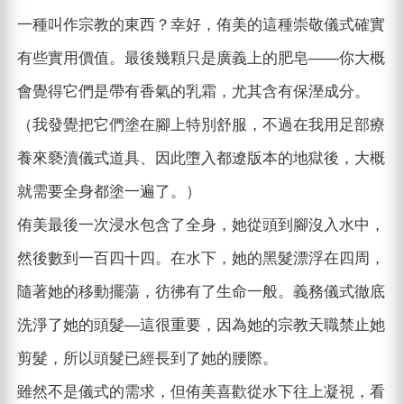
一種叫作宗教的東西？幸好，侑美的這種崇敬儀式確實
有些實用價值。最後幾顆只是廣義上的肥皂——你大概
會覺得它們是帶有香氣的乳霜，尤其含有保溼成分。
（我發覺把它們塗在腳上特別舒服，不過在我用足部療
養來褻瀆儀式道具、因此墮入都遼版本的地獄後，大概
就需要全身都塗一遍了。）
侑美最後一次浸水包含了全身，她從頭到腳沒入水中，
然後數到一百四十四。在水下，她的黑髮漂浮在四周，
隨著她的移動擺蕩，彷彿有了生命一般。義務儀式徹底
洗淨了她的頭髮—這很重要，因為她的宗教天職禁止她
剪髮，所以頭髮已經長到了她的腰際。
雖然不是儀式的需求，但侑美喜歡從水下往上凝視，看