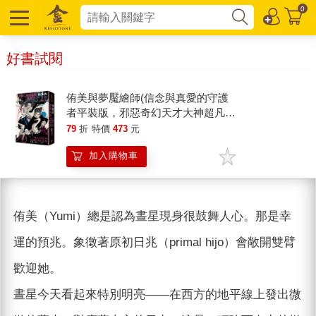
0
好書試閱
侑美與夢魘繪師(信念與真愛的守護
者平裝版，邪惡奇幻天才大神超凡驚
豔震撼全球祕密計畫)
79
折
特價
473
元
加入購物車
侑美（Yumi）總是認為晝星現身很鼓舞人心。那是幸
運的預兆。象徵著原初日兆（primal hijo）會敞開雙臂
歡迎她。
晝星今天看起來特別明亮——在西方的地平線上發出微