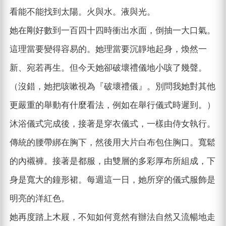
看能不能找到太陽。火與水。液與光。
她在剛好數到一百四十四時衝出水面，倒抽一大口氣。
這理當要變得容易的。她理當要沉靜地起身，煥然一
新、宛若再生。但今天她卻破壞禮儀地小咳了幾聲。
（沒錯，她把咳嗽視為『破壞禮儀』。別問我她對其他
更嚴重的舉動有什麼看法，例如在舉行儀式時遲到。）
沐浴儀式完成後，接著是穿衣儀式，一樣由侍女執行。
傳統的腰帶綁在胸下，然後用大片白布包住胸口。寬鬆
的內襯褲。接著是都服，由雙層的多彩厚布所組成，下
身是寬大的鐘形裙。每週這一日，她所穿的儀式服飾是
明亮的洋紅色。
她再度踏上木屐，不知如何竟然有辦法自然又流暢地走