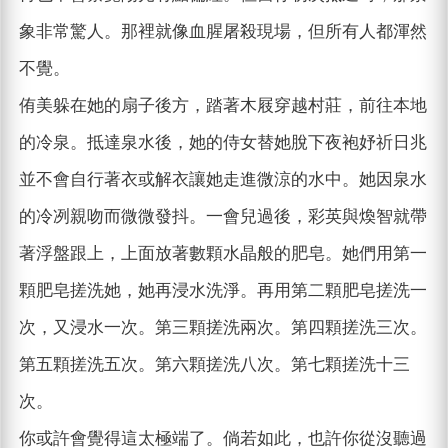
象非常驚人。那裡就像血腥屠殺現場，但所有人都渾然
不覺。
侑美躲在她的扇子後方，踏著木屐穿越村莊，前往本地
的冷泉。抵達泉水後，她的侍女替她脫下夜袍妤祈日兆
並不會自行著衣或解衣讓她走進微涼的水中。她因泉水
的冷冽親吻而微微發抖。一會兒過後，彩英與煥智就帶
著浮盤跟上，上面放著數顆水晶般的肥皂。她們用第一
顆肥皂搓洗她，她再浸水洗淨。再用第二顆肥皂搓洗一
次，又浸水一次。第三顆搓洗兩次。第四顆搓洗三次。
第五顆搓洗五次。第六顆搓洗八次。第七顆搓洗十三
次。
你或許會覺得這太極端了。倘若如此，也許你從沒聽過