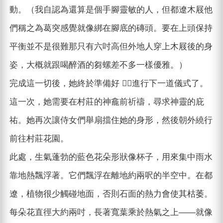
動。（我自認為還算是個手腳靈敏的人，但都遼木屐他
們稱之為葛突感覺就像綁在腳底的磚頭。要在上頭保持
平衡並不是很難那只有六吋高但外地人穿上木屐後的身
姿，大概就跟喝醉酒的芻螺差不多一樣優雅。）
完成這一切後，她終於準備好 進行下一道儀式了。
這一次，她需要在村莊的神龕前祈禱，尋求神靈的庇
祐。她再次讓侍女們舉扇擋住她的身形，然後朝外繞行
前往村莊花園。
此處，生氣蓬勃的藍色花朵形狀像杯子，用來集中雨水
靠地熱飄浮著。它們飄浮在離地約兩呎的半空中。在都
遼，植物很少觸碰地面，否則石面的熱力會使其枯萎。
每朵花直徑大約兩吋，長著寬葉乘於熱氣之上——就像