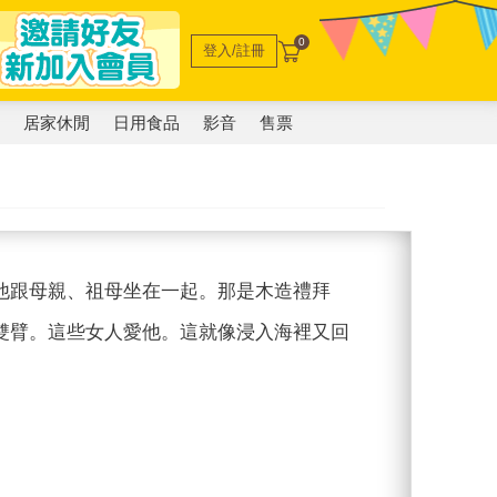
0
登入/註冊
電
居家休閒
日用食品
影音
售票
他跟母親、祖母坐在一起。那是木造禮拜
雙臂。這些女人愛他。這就像浸入海裡又回