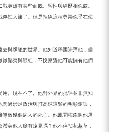
二戰英雄有某些面貌、習性與經歷相似處。
戰俘扛大旗了。但是拒絕這種尊崇似乎在侮
遠去與朦朧的世界。他知道舉國崇拜他，儘
微微鄙夷與眼紅，不悅察覺他可能擁有他們
受用。現在不了。他對外界的批評並非無知
他閃過涉足政治與打高球這類的明顯錯誤，
接導致幾個病人的死亡。他風聞梅森叫他屠
會讚美他大膽有遠見嗎？他不停拈花惹草，