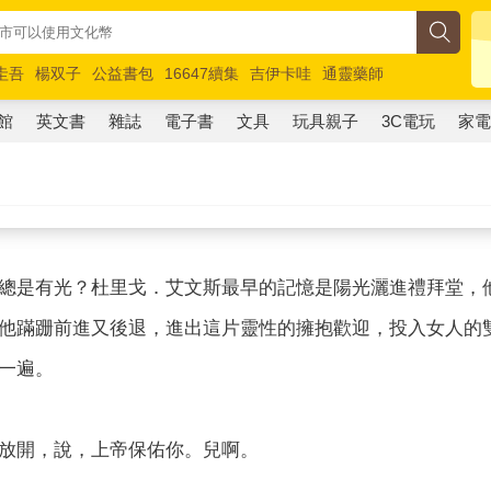
圭吾
楊双子
公益書包
16647續集
吉伊卡哇
通靈藥師
路邊攤新作
馬斯克
玩具總動員5
超慢跑
館
英文書
雜誌
電子書
文具
玩具親子
3C電玩
家
總是有光？杜里戈．艾文斯最早的記憶是陽光灑進禮拜堂，
他蹣跚前進又後退，進出這片靈性的擁抱歡迎，投入女人的
一遍。
放開，說，上帝保佑你。兒啊。