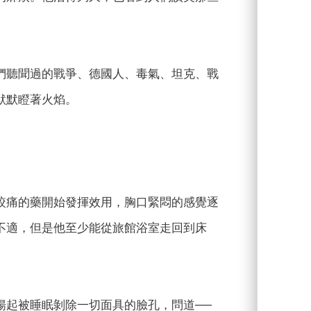
們聽聞過的戰爭、德國人、毒氣、坦克、戰
默默瞪著火焰。
絞痛的藥開始發揮效用，胸口緊悶的感覺逐
不適，但是他至少能從旅館浴室走回到床
揚起被睡眠剝除一切面具的臉孔，問道──