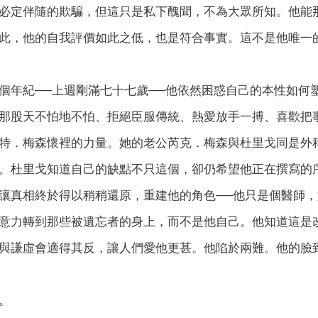
必定伴隨的欺騙，但這只是私下醜聞，不為大眾所知。他能
此，他的自我評價如此之低，也是符合事實。這不是他唯一
個年紀──上週剛滿七十七歲──他依然困惑自己的本性如何
那股天不怕地不怕、拒絕臣服傳統、熱愛放手一搏、喜歡把
特．梅森懷裡的力量。她的老公芮克．梅森與杜里戈同是外
。杜里戈知道自己的缺點不只這個，卻仍希望他正在撰寫的
讓真相終於得以稍稍還原，重建他的角色──他只是個醫師
意力轉到那些被遺忘者的身上，而不是他自己。他知道這是
與謙虛會適得其反，讓人們愛他更甚。他陷於兩難。他的臉
。