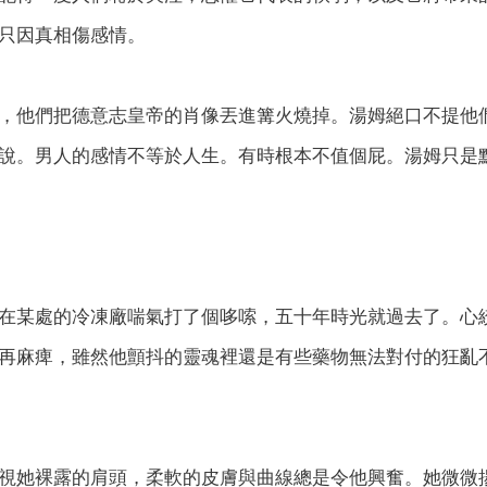
只因真相傷感情。
，他們把德意志皇帝的肖像丟進篝火燒掉。湯姆絕口不提他
說。男人的感情不等於人生。有時根本不值個屁。湯姆只是
在某處的冷凍廠喘氣打了個哆嗦，五十年時光就過去了。心
再麻痺，雖然他顫抖的靈魂裡還是有些藥物無法對付的狂亂
視她裸露的肩頭，柔軟的皮膚與曲線總是令他興奮。她微微