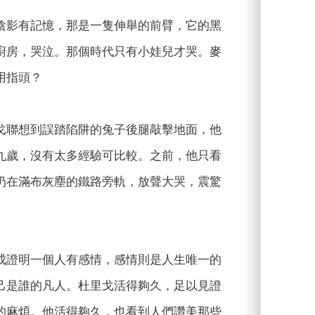
陰影有記憶，那是一隻伸舉的前臂，它的黑
廚房，哭泣。那個時代只有小娃兒才哭。麥
用指頭？
戈聯想到誤踏陷阱的兔子後腿敲擊地面，他
九歲，沒有太多經驗可比較。之前，他只看
扔在滿布灰塵的鐵路旁軌，放聲大哭，震驚
成證明一個人有感情，感情則是人生唯一的
己是誰的凡人。杜里戈活得夠久，足以見證
的麻煩。他活得夠久，也看到人們讚美那些