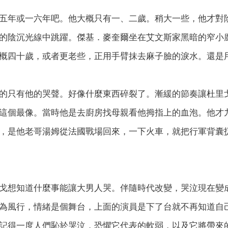
五年或一六年吧。他大概只有一、二歲。稍大一些，他才對
的陰沉光線中跳躍。傑基．麥奎爾坐在艾文斯家黑暗的窄小
概四十歲，或者更老些，正用手臂抹去麻子臉的淚水。還是
的只有他的哭聲。好像什麼東西碎裂了。漸緩的節奏讓杜里
這個最像。當時他是去廚房找母親看他拇指上的血泡。他才
，是他老哥湯姆從法國戰場回來，一下火車，就把行軍背囊
戈想知道什麼事能讓大男人哭。伴隨時代改變，哭泣現在變
為風行，情緒是個舞台，上面的演員是下了台就不再知道自
記得一度人們恥於哭泣，恐懼它代表的軟弱，以及它將帶來