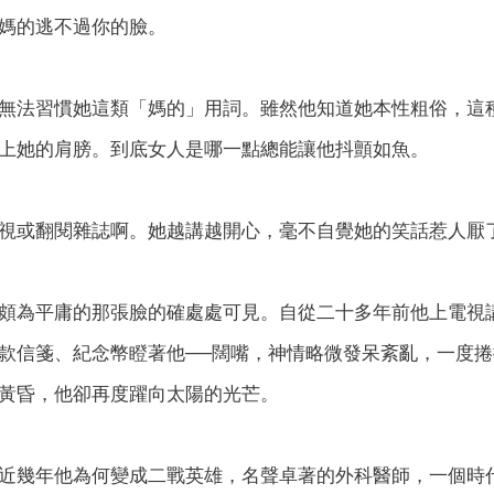
媽的逃不過你的臉。
無法習慣她這類「媽的」用詞。雖然他知道她本性粗俗，這
上她的肩膀。到底女人是哪一點總能讓他抖顫如魚。
視或翻閱雜誌啊。她越講越開心，毫不自覺她的笑話惹人厭
頗為平庸的那張臉的確處處可見。自從二十多年前他上電視
款信箋、紀念幣瞪著他──闊嘴，神情略微發呆紊亂，一度
黃昏，他卻再度躍向太陽的光芒。
近幾年他為何變成二戰英雄，名聲卓著的外科醫師，一個時