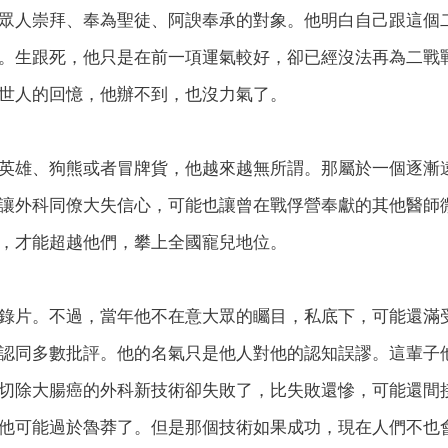
眾人崇拜、奉為聖徒、阿諛奉承的對象。他明白自己跟這個
。生跟死，他只是在前一項運氣較好，卻已經沒法再為二戰
世人的回憶，他辦不到，也沒力氣了。
英雄、狗熊或者冒牌貨，他越來越無所謂。那屬於一個逐漸
讓外科同僚大失信心，可能也讓曾在戰俘營奉獻的其他醫師
，才能超越他們，攀上全國寵兒地位。
錄片。不過，當年他不在意大眾的矚目，私底下，可能還滿
認同多數批評。他的名氣只是他人對他的認知誤謬。這輩子
切除大腸癌的外科新技術卻失敗了，比失敗還慘，可能還間
他可能過於魯莽了。但是那個技術如果成功，現在人們不也