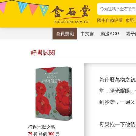
國中自修評量
東野
唯紅花綻放
奧德賽
會員獎勵
中文書
動漫ACG
親子
好書試閱
為什麼萬物之初
堂，陽光耀眼。
到沙灘，一遍又
母親抱一下他後
行過地獄之路
79
折
特價
300
元