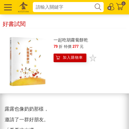
0
好書試閱
一起吃胡蘿蔔餅乾
79
折
特價
277
元
加入購物車
露露也像奶奶那樣，
邀請了一群好朋友。