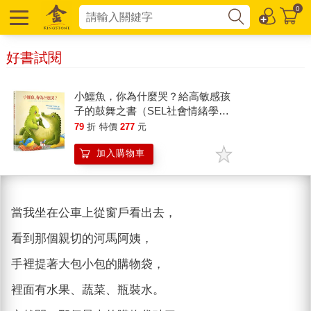
0
好書試閱
小鱷魚，你為什麼哭？給高敏感孩
子的鼓舞之書（SEL社會情緒學習
繪本）
79
折
特價
277
元
加入購物車
當我坐在公車上從窗戶看出去，
看到那個親切的河馬阿姨，
手裡提著大包小包的購物袋，
裡面有水果、蔬菜、瓶裝水。