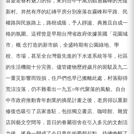
喜愛老眷村魅力的你，來到台中千萬別錯過霧峰的光復
新村。井然有序的紅磚平房分別座落在霧峰和平路、民
權路與民族路上，路樹成蔭，予人靜謐、典雅且自成一
格的氛圍。這裡曾是早期台灣省政府依據英國「花園城
市」概 念打造的新市鎮，全盛時期有公園綠地、學
校、市場，甚至全台灣最先進的下水道系統等等，社區
的生活機能十分完善。儘管建物歷經歲月的斑駁及九二
一重災影響而毀損，住戶們也早已搬離此處，村落顯得
荒涼沒落，仍不難看出一九五○年代聚落的風貌。自台
中市政府推動青年創業的摘星計畫之後，老房得以重新
修復也吸引了店家進駐，包括獨立書店、咖啡館、雜貨
店與藝文空間等，昔日的眷屬宿舍在引入多元的文創活
力後，搖身一變成了今日青年的夢想起點，彷彿喚醒了