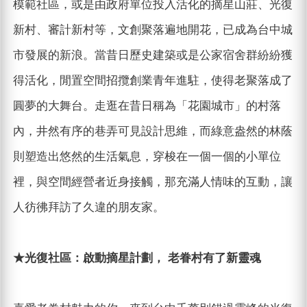
模範社區，或是由政府單位投入活化的摘星山莊、光復
新村、審計新村等，文創聚落遍地開花，已成為台中城
市發展的新浪。當昔日歷史建築或是公家宿舍群紛紛獲
得活化，閒置空間招攬創業青年進駐，使得老聚落成了
圓夢的大舞台。走逛在昔日稱為「花園城市」的村落
內，井然有序的巷弄可見設計思維，而綠意盎然的林蔭
則塑造出悠然的生活氣息，穿梭在一個一個的小單位
裡，與空間經營者近身接觸，那充滿人情味的互動，讓
人彷彿拜訪了久違的朋友家。
★光復社區：啟動摘星計劃， 老眷村有了新靈魂