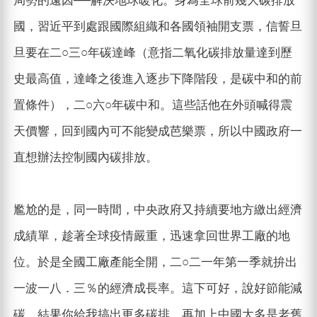
局勢的遠因──解決地球暖化。身為全球前幾大碳排放
國，習近平到處跟國際組織和各國領袖開支票，信誓旦
旦要在二○三○年碳達峰（意指二氧化碳排放量達到歷
史最高值，達峰之後進入逐步下降階段，是碳中和的前
置條件），二○六○年碳中和。這些話他在外頭喊得震
天價響，回到國內可不能變成芭樂票，所以中國政府一
直想辦法控制國內碳排放。
尷尬的是，同一時間，中央政府又持續要地方繳出經濟
成績單，趁著全球疫情嚴重，迅速拿回世界工廠的地
位。於是全國工廠產能全開，二○二一年第一季就拚出
一波一八．三％的經濟成長率。這下可好，說好節能減
碳，結果你給我搞出更多碳排。再加上中國大多是老舊