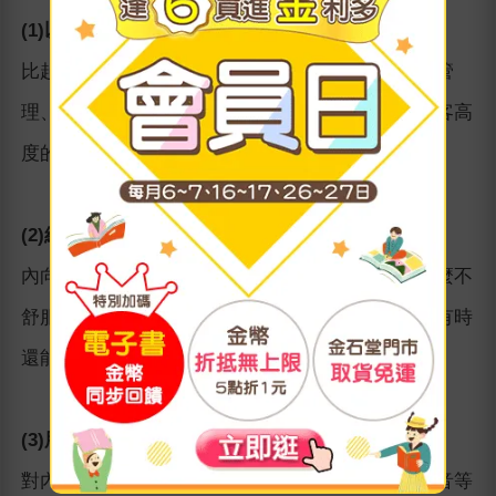
(1)以VIP客戶為主
比起與多數陌生人見面，內向者更適合面對能密切管
理、客單價較高的優質客戶進行銷售。帶給少數顧客高
度的滿足感，是內向者更擅長的方法。
(2)經由熟人或朋友引薦
內向者與朋友推薦的人聯絡並談話時，比較不會那麼不
舒服。所以就算是初次見面，也能更輕鬆地談話，有時
還能以「共同友人」作為談話的媒介。
(3)用文字表達
對內向者來說，更新部落格或是藉由社群媒體、影音等