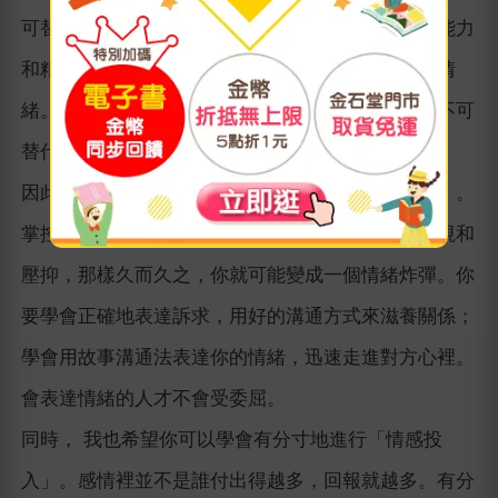
可替代的地位。從價值角度來說，恰當的情緒表達能力
和精準的情緒回應能力，代表著你能夠分擔對方的情
緒。如果你能做到這些，你在任何關係裡都會成為不可
替代的存在。
因此，在這本書中，我希望你可以學會「情緒表達」。
掌控情緒不是靠忍，千萬不要在有情緒時只懂得忽視和
壓抑，那樣久而久之，你就可能變成一個情緒炸彈。你
要學會正確地表達訴求，用好的溝通方式來滋養關係；
學會用故事溝通法表達你的情緒，迅速走進對方心裡。
會表達情緒的人才不會受委屈。
同時， 我也希望你可以學會有分寸地進行「情感投
入」。感情裡並不是誰付出得越多，回報就越多。有分