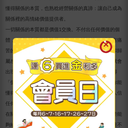
懂得關係的本質，也熟稔經營關係的真諦：讓自己成為
關係裡的高情緒價值提供者。
一切關係的本質都是價值1交換。不付出任何價值的個
體，在關係中是不太被需要的。阿德勒曾說：「所有痛
苦的根源都是關係。」他認為，人天生有著對關係和歸
屬感的渴求，如果總是不能恰到好處地經營關係，就會
出現各種情緒問題。能夠把關係經營好的人，是懂得
「價值交換是關係的本質」這個底層邏輯的。如果你能
懂得這個邏輯，並且時時為關係提供養分，就能讓人信
任你、依賴你、離不開你。
在關係中，人的價值越大，不可替代性就越大。那些能
夠給他人提供情緒價值的人，往往在其社交圈裡有著不