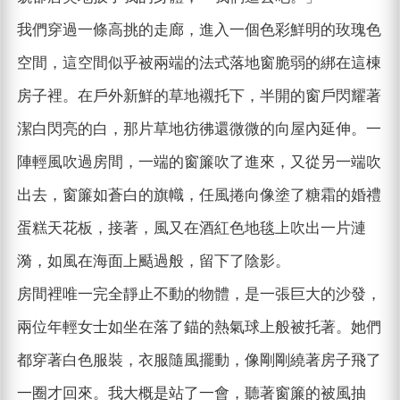
我們穿過一條高挑的走廊，進入一個色彩鮮明的玫瑰色
空間，這空間似乎被兩端的法式落地窗脆弱的綁在這棟
房子裡。在戶外新鮮的草地襯托下，半開的窗戶閃耀著
潔白閃亮的白，那片草地彷彿還微微的向屋內延伸。一
陣輕風吹過房間，一端的窗簾吹了進來，又從另一端吹
出去，窗簾如蒼白的旗幟，任風捲向像塗了糖霜的婚禮
蛋糕天花板，接著，風又在酒紅色地毯上吹出一片漣
漪，如風在海面上颳過般，留下了陰影。
房間裡唯一完全靜止不動的物體，是一張巨大的沙發，
兩位年輕女士如坐在落了錨的熱氣球上般被托著。她們
都穿著白色服裝，衣服隨風擺動，像剛剛繞著房子飛了
一圈才回來。我大概是站了一會，聽著窗簾的被風抽