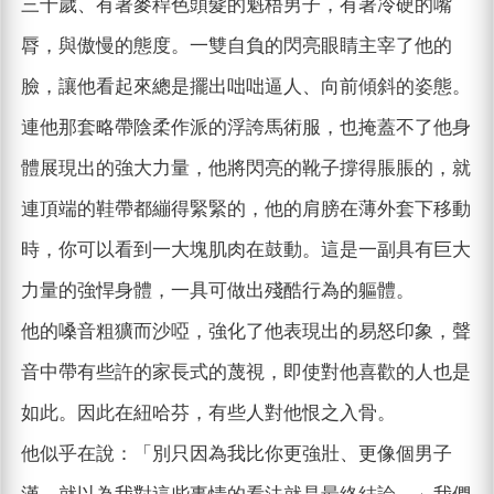
三十歲、有著麥稈色頭髮的魁梧男子，有著冷硬的嘴
脣，與傲慢的態度。一雙自負的閃亮眼睛主宰了他的
臉，讓他看起來總是擺出咄咄逼人、向前傾斜的姿態。
連他那套略帶陰柔作派的浮誇馬術服，也掩蓋不了他身
體展現出的強大力量，他將閃亮的靴子撐得脹脹的，就
連頂端的鞋帶都繃得緊緊的，他的肩膀在薄外套下移動
時，你可以看到一大塊肌肉在鼓動。這是一副具有巨大
力量的強悍身體，一具可做出殘酷行為的軀體。
他的嗓音粗獷而沙啞，強化了他表現出的易怒印象，聲
音中帶有些許的家長式的蔑視，即使對他喜歡的人也是
如此。因此在紐哈芬，有些人對他恨之入骨。
他似乎在說：「別只因為我比你更強壯、更像個男子