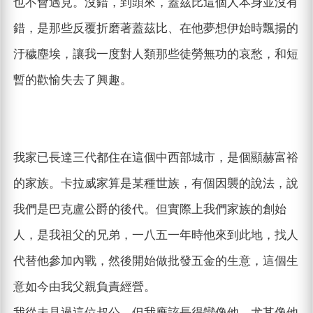
也不會遇見。沒錯，到頭來，蓋茲比這個人本身並沒有
錯，是那些反覆折磨著蓋茲比、在他夢想伊始時飄揚的
汙穢塵埃，讓我一度對人類那些徒勞無功的哀愁，和短
暫的歡愉失去了興趣。
我家已長達三代都住在這個中西部城市，是個顯赫富裕
的家族。卡拉威家算是某種世族，有個因襲的說法，說
我們是巴克盧公爵的後代。但實際上我們家族的創始
人，是我祖父的兄弟，一八五一年時他來到此地，找人
代替他參加內戰，然後開始做批發五金的生意，這個生
意如今由我父親負責經營。
我從未見過這位叔公，但我應該長得蠻像他，尤其像他