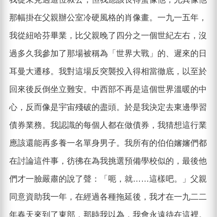
那幅掛在父親辦公室冷硬風格的肖像畫。一九一五年，
我從紐哈芬畢業，比父親晚了四分之一個世紀左右，沒
過多久我參加了那場被稱為「世界大戰」的、遲來的日
耳曼大遷移。我對這場反突襲投入得相當徹底，以至於
回來後反倒坐立難安。中西部不再是這個世界溫暖的中
心，反而像是宇宙殘破的盡頭。於是我決定去東邊學習
債券業務。我認識的每個人都在做債券，我猜想這行業
應該還能再多養一名單身男子。我所有的伯伯嬸嬸們都
在討論這件事，彷彿在為我挑選預備學校似的，最後他
們才一臉嚴肅的說了聲：「呃，就……這樣吧。」父親
同意資助我一年，在經過各種拖延後，我才在一九二二
年春天來到了東部，那時我以為，我會永遠待在這裡。