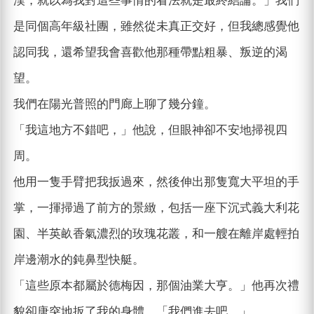
漢，就以為我對這些事情的看法就是最終結論。」我們
是同個高年級社團，雖然從未真正交好，但我總感覺他
認同我，還希望我會喜歡他那種帶點粗暴、叛逆的渴
望。
我們在陽光普照的門廊上聊了幾分鐘。
「我這地方不錯吧，」他說，但眼神卻不安地掃視四
周。
他用一隻手臂把我扳過來，然後伸出那隻寬大平坦的手
掌，一揮掃過了前方的景緻，包括一座下沉式義大利花
園、半英畝香氣濃烈的玫瑰花叢，和一艘在離岸處輕拍
岸邊潮水的鈍鼻型快艇。
「這些原本都屬於德梅因，那個油業大亨。」他再次禮
貌卻唐突地扳了我的身體，「我們進去吧。」