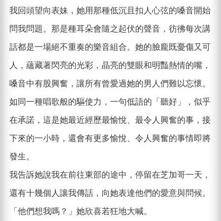
我回頭望向表妹，她用那種低沉且扣人心弦的嗓音開始
問我問題。那是種耳朵會隨之起伏的聲音，彷彿每次講
話都是一場絕不重奏的樂音組合。她的臉龐既憂傷又可
人，蘊藏著閃亮的光彩，晶亮的雙眼和明豔熱情的嘴，
嗓音中有股興奮，讓所有曾愛過她的男人們難以忘懷。
如同一種唱歌般的驅使力，一句低語的「聽好」，似乎
在承諾，這是她最近經歷最愉悅、最令人興奮的事，接
下來的一小時，還會有更多愉悅、令人興奮的事情即將
發生。
我告訴她說我在前往東部的途中，停留在芝加哥一天，
還有十幾個人讓我傳話，向她表達他們的愛意與問候。
「他們想我嗎？」她欣喜若狂地大喊。