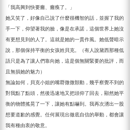
「我高興到快要癱、癱瘓了。」
她又笑了，好像自己說了什麼很機智的話，並握了我的
手一下，仰望著我的臉，像是在承諾，這個世界上她沒
有更想見到的人了。這就是她的一貫作風。她低聲暗示
說，那個保持平衡的女孩姓貝克。（有人說黛西那種低
語只是為了讓人們靠向她，這是個無關緊要的批評，而
且無損她的魅力）
無論如何，貝克小姐的嘴脣微微顫動，幾乎察覺不到的
對我點了點頭，然後迅速地又把頭仰了回去，顯然她平
衡的物體搖晃了一下，讓她有點嚇到。我再次湧出一股
想要道歉的感覺。任何展現出徹底自信的舉動，都會讓
我有種由衷的敬意。