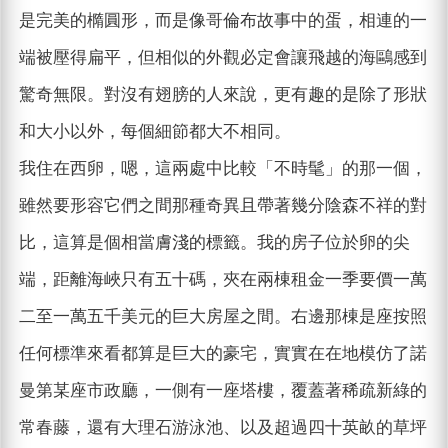
是完美的橢圓形，而是像哥倫布故事中的蛋，相連的一
端被壓得扁平，但相似的外觀必定會讓飛越的海鷗感到
驚奇無限。對沒有翅膀的人來說，更有趣的是除了形狀
和大小以外，每個細節都大不相同。
我住在西卵，嗯，這兩處中比較「不時髦」的那一個，
雖然要形容它們之間那種奇異且帶著幾分陰森不祥的對
比，這算是個相當膚淺的標籤。我的房子位於卵的尖
端，距離海峽只有五十碼，夾在兩棟租金一季要價一萬
二至一萬五千美元的巨大房屋之間。右邊那棟是座按照
任何標準來看都算是巨大的豪宅，實實在在地模仿了諾
曼第某座市政廳，一側有一座塔樓，覆蓋著稀疏新綠的
常春藤，還有大理石游泳池、以及超過四十英畝的草坪