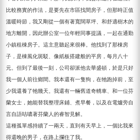
比較務實的作法，是要先在市區找間房子，但那時正值
溫暖時節，我又剛從一個有著寬闊草坪、和舒適樹木的
地方離開，因此辦公室一位年輕同事提議，一起在通勤
小鎮租棟房子。這主意聽起來很棒。他找到了那棟房
子，是棟風化斑駁、像紙板搭建般的平房，每月八十
元。但到了最後一刻，公司卻派他去華盛頓，於是只好
我一個人前往鄉間。我本還有一隻狗，在牠跑掉前，至
少我還養了牠幾天。我還有一輛舊道奇轎車、和一位芬
蘭女士，她能替我整理床鋪、煮早餐，以及在電爐旁自
言自語咕噥著芬蘭人的睿智見解。
這種孤單感持續了一兩天，直到有天早上，一個比我來
得還晚的男子，在路上攔住了我。