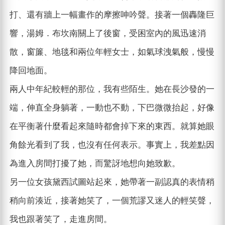
打、還有牆上一幅畫作的摩擦呻吟聲。接著一個轟隆巨
響，湯姆．布坎南關上了後窗，受困室內的風迅速消
散，窗簾、地毯和兩位年輕女士，如氣球洩氣般，慢慢
降回地面。
兩人中年紀較輕的那位，我有些陌生。她在長沙發的一
端，伸直全身躺著，一動也不動，下巴微微抬起，好像
在平衡著什麼看起來隨時都會掉下來的東西。就算她眼
角餘光看到了我，也沒有任何表示。事實上，我差點因
為進入房間打擾了她，而驚訝地想向她致歉。
另一位女孩黛西試圖站起來，她帶著一副認真的表情稍
稍向前湊近，接著她笑了，一個荒謬又迷人的輕笑聲，
我也跟著笑了，走進房間。