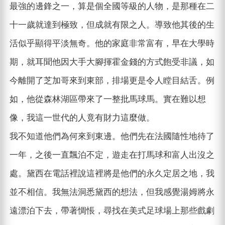
最強的邊鋒之一，算是個全國等級的人物，是那種在二
十一歲就達到極致，但成就有限之人。導致他其後的生
活似乎顯得平淡無奇。他的家庭非常富有，早在大學時
期，就耳聞他因大手大腳揮霍金錢的方式飽受非議，如
今離開了芝加哥來到東部，排場更是令人瞠目結舌。例
如，他從森林湖區帶來了一整批馬球馬。實在難以想
像，我這一世代的人竟有財力這麼做。
我不知道他們為何來到東邊。他們先在法國隨性地待了
一年，之後一直飄泊不定，遊走在打馬球和富人出沒之
處。黛西在電話裡說這裡將是他們的永久定居之地，我
並不相信。我無法洞悉黛西的想法，但我感覺湯姆將永
遠漂泊下去，帶著惆悵，尋找在美式足球場上那些戲劇