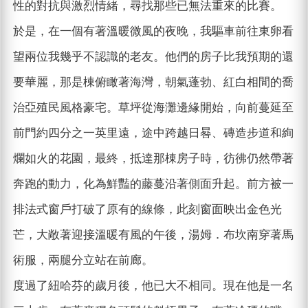
性的對抗與激烈情緒，尋找那些已無法重來的比賽。
於是，在一個有著溫暖微風的夜晚，我驅車前往東卵看
望兩位我幾乎不認識的老友。他們的房子比我預期的還
要華麗，那是棟俯瞰著海灣，朝氣蓬勃、紅白相間的喬
治亞殖民風格豪宅。草坪從海灘邊緣開始，向前蔓延至
前門約四分之一英里遠，途中跨越日晷、磚造步道和絢
爛如火的花園，最終，抵達那棟房子時，彷彿仍然帶著
奔跑的動力，化為鮮豔的藤蔓沿著側面升起。前方被一
排法式窗戶打破了原有的線條，此刻窗面映出金色光
芒，大敞著迎接溫暖有風的午後，湯姆．布坎南穿著馬
術服，兩腿分立站在前廊。
度過了紐哈芬的歲月後，他已大不相同。現在他是一名