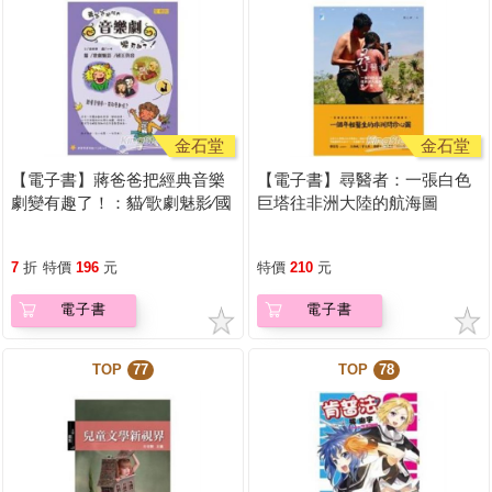
金石堂
金石堂
【電子書】蔣爸爸把經典音樂
【電子書】尋醫者：一張白色
劇變有趣了！：貓∕歌劇魅影∕國
巨塔往非洲大陸的航海圖
王與我
7
折
特價
196
元
特價
210
元
電子書
電子書
TOP
77
TOP
78