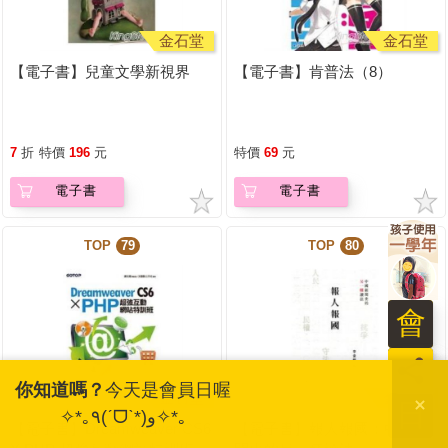
金石堂
金石堂
【電子書】兒童文學新視界
【電子書】肯普法（8）
7
折
特價
196
元
特價
69
元
電子書
電子書
TOP
79
TOP
80
會
員
你知道嗎？
今天是會員日喔
金石堂
金石堂
日
✧*｡٩(ˊᗜˋ*)و✧*｡
【電子書】Dreamweaver CS6
【電子書】報人報國：中國新