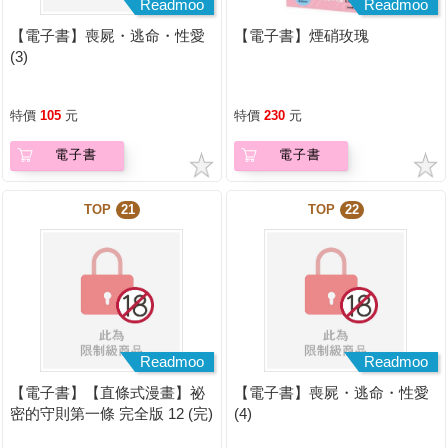
Readmoo
Readmoo
【電子書】喪屍・逃命・性愛
【電子書】煙硝玫瑰
(3)
特價
105
元
特價
230
元
電子書
電子書
TOP
21
TOP
22
Readmoo
Readmoo
【電子書】【直條式漫畫】祕
【電子書】喪屍・逃命・性愛
密的守則第一條 完全版 12 (完)
(4)