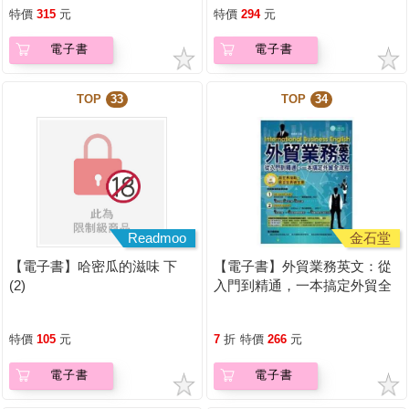
特價
315
元
特價
294
元
電子書
電子書
TOP
33
TOP
34
Readmoo
金石堂
【電子書】哈密瓜的滋味 下
【電子書】外貿業務英文：從
(2)
入門到精通，一本搞定外貿全
流程【有聲】
特價
105
元
7
折
特價
266
元
電子書
電子書