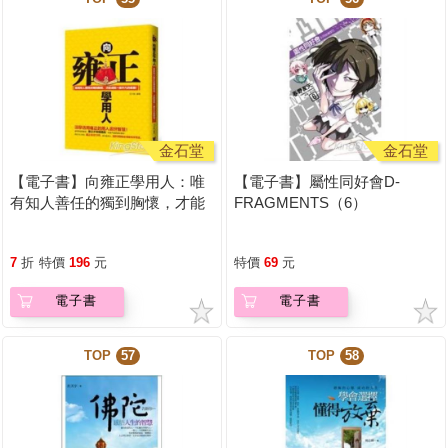
金石堂
金石堂
【電子書】向雍正學用人：唯
【電子書】屬性同好會D-
有知人善任的獨到胸懷，才能
FRAGMENTS（6）
成就一番不凡的偉業！
7
折
特價
196
元
特價
69
元
電子書
電子書
TOP
57
TOP
58