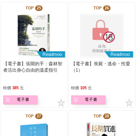
TOP
25
TOP
26
Readmoo
Readmoo
【電子書】張開的手：森林智
【電子書】喪屍・逃命・性愛
者活出身心自由的溫柔指引
（1）
特價
385
元
特價
105
元
電子書
電子書
TOP
27
TOP
28