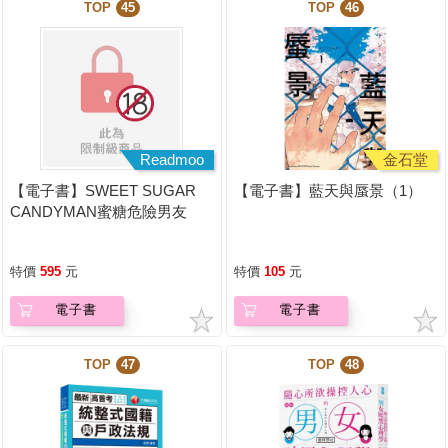
TOP
45
TOP
46
Readmoo
金石堂
【電子書】SWEET SUGAR
【電子書】藍天與蜃景（1）
CANDYMAN蜜糖危險男友
（上下不分售）（限制級）
特價
595
元
特價
105
元
電子書
電子書
TOP
47
TOP
48