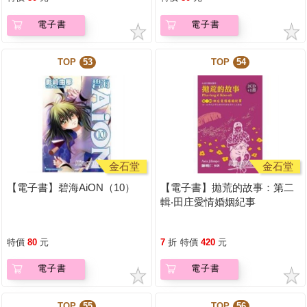
電子書
電子書
TOP
53
TOP
54
金石堂
金石堂
【電子書】碧海AiON（10）
【電子書】拋荒的故事：第二
輯‧田庄愛情婚姻紀事
特價
80
元
7
折
特價
420
元
電子書
電子書
TOP
55
TOP
56