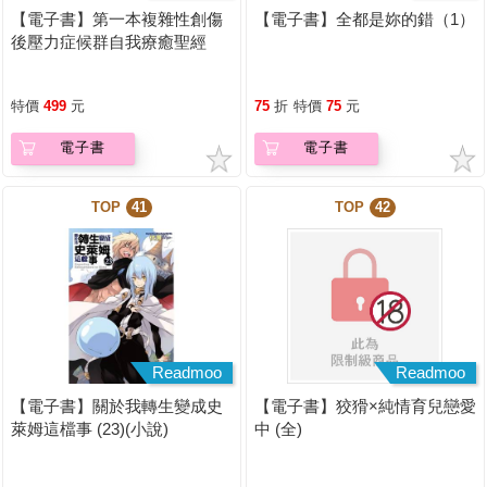
【電子書】第一本複雜性創傷
【電子書】全都是妳的錯（1）
後壓力症候群自我療癒聖經
（長銷典藏）
特價
499
元
75
折
特價
75
元
電子書
電子書
TOP
41
TOP
42
Readmoo
Readmoo
【電子書】關於我轉生變成史
【電子書】狡猾×純情育兒戀愛
萊姆這檔事 (23)(小說)
中 (全)