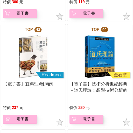
特價
300
元
特價
119
元
電子書
電子書
TOP
43
TOP
44
Readmoo
金石堂
【電子書】宜料理•雞胸肉
【電子書】技術分析世紀經典
－道氏理論：想學技術分析的
人必備的第一本書
特價
237
元
特價
320
元
電子書
電子書