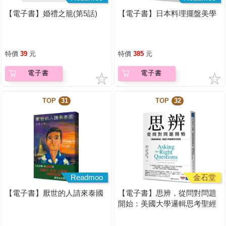
【電子書】婚禮之籠(第5話)
【電子書】日本料理擺盤美學
特價
39
元
特價
385
元
電子書
電子書
TOP
31
TOP
32
Readmoo
金石堂
【電子書】厭世的人請來泰國
【電子書】思辨，從問對問題
開始：美國大學邏輯思考聖經