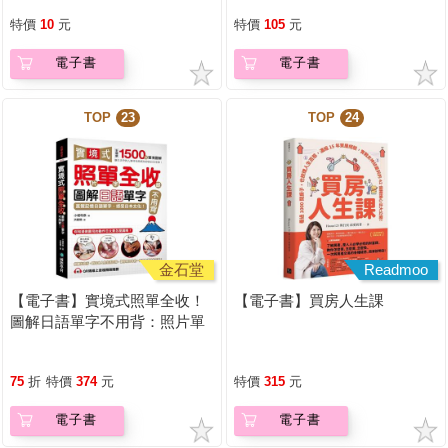
特價
10
元
特價
105
元
電子書
電子書
TOP
23
TOP
24
金石堂
Readmoo
【電子書】實境式照單全收！
【電子書】買房人生課
圖解日語單字不用背：照片單
字全部收錄！全場景1500張實
境圖解，讓生活中的人事時地
75
折
特價
374
元
特價
315
元
物成為你的日文老師！
電子書
電子書