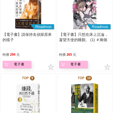
Readmoo
Readmoo
【電子書】請保持名偵探原來
【電子書】只想在床上沉淪，
的樣子
凝望天使的睡顏。 (1) ＃兩個
人一起偷偷違反校規【含電子
書限定特典】
特價
294
元
特價
265
元
電子書
電子書
TOP
9
TOP
10