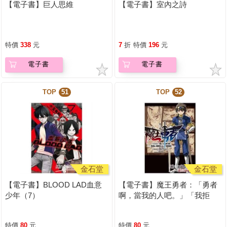
【電子書】巨人思維
【電子書】室內之詩
特價
338
元
7
折
特價
196
元
電子書
電子書
TOP
51
TOP
52
金石堂
金石堂
【電子書】BLOOD LAD血意
【電子書】魔王勇者：「勇者
少年（7）
啊，當我的人吧。」「我拒
絕！」（2）
特價
80
元
特價
80
元