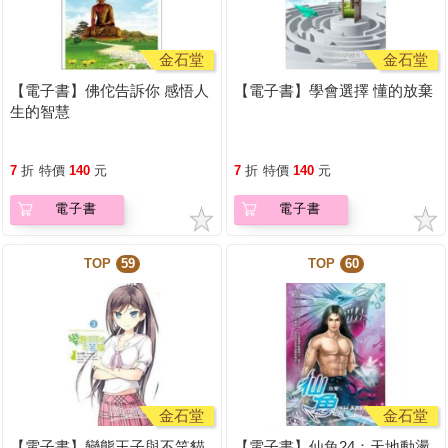
金石堂
金石堂
【電子書】佛佗告訴你 感悟人
【電子書】學會選擇 懂的放棄
生的智慧
7
折
特價
140
元
7
折
特價
140
元
電子書
電子書
TOP
59
TOP
60
金石堂
金石堂
【電子書】變態王子與不笑貓
【電子書】仙魚24：天地動盪