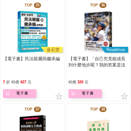
TOP
35
TOP
36
金石堂
Readmoo
【電子書】民法親屬與繼承編
【電子書】「自己究竟能成長
到什麼地步呢？我的答案是沒
有極限」
7
折
特價
427
元
特價
320
元
電子書
電子書
TOP
37
TOP
38