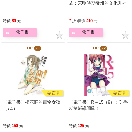
族：宋明時期徽州的文化與社
會
特價
80
元
7
折
特價
410
元
電子書
電子書
TOP
71
TOP
72
金石堂
金石堂
【電子書】櫻花莊的寵物女孩
【電子書】R－15（8）：升學
（7.5）
就業輔導開跑！
特價
150
元
特價
125
元