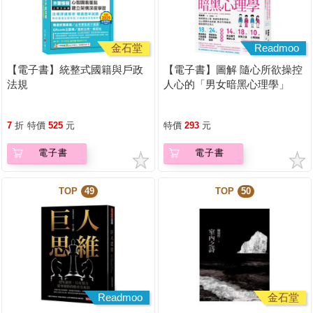
金石堂
Readmoo
【電子書】統整式國籍與戶政
【電子書】圖解 隨心所欲操控
法規
人心的「男女暗黑心理學」
【暢銷紀念版】
7
折
特價
525
元
特價
293
元
電子書
電子書
TOP
49
TOP
50
Readmoo
金石堂