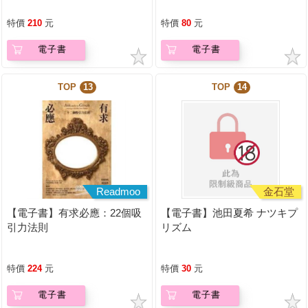
特價
210
元
特價
80
元
電子書
電子書
TOP
13
TOP
14
Readmoo
金石堂
【電子書】有求必應：22個吸
【電子書】池田夏希 ナツキプ
引力法則
リズム
特價
224
元
特價
30
元
電子書
電子書