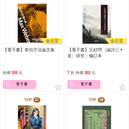
金石堂
金石堂
【電子書】韋伯方法論文集
【電子書】元好問〈論詩三十
首〉研究：修訂本
特價
520
元
7
折
特價
322
元
電子書
電子書
TOP
67
TOP
68