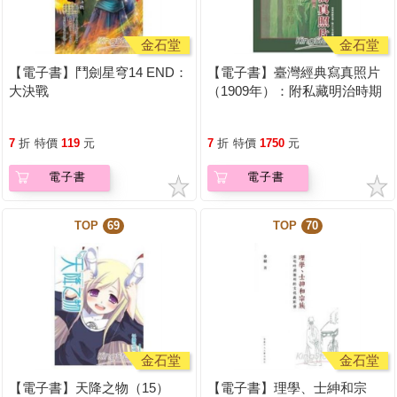
金石堂
金石堂
【電子書】鬥劍星穹14 END：
【電子書】臺灣經典寫真照片
大決戰
（1909年）：附私藏明治時期
照片
7
折
特價
119
元
7
折
特價
1750
元
電子書
電子書
TOP
69
TOP
70
金石堂
金石堂
【電子書】天降之物（15）
【電子書】理學、士紳和宗