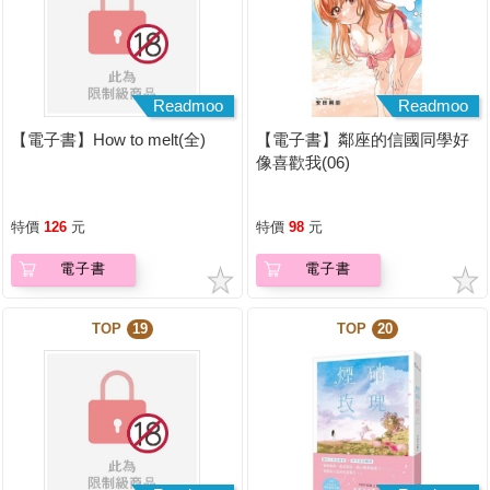
Readmoo
Readmoo
【電子書】How to melt(全)
【電子書】鄰座的信國同學好
像喜歡我(06)
特價
126
元
特價
98
元
電子書
電子書
TOP
19
TOP
20