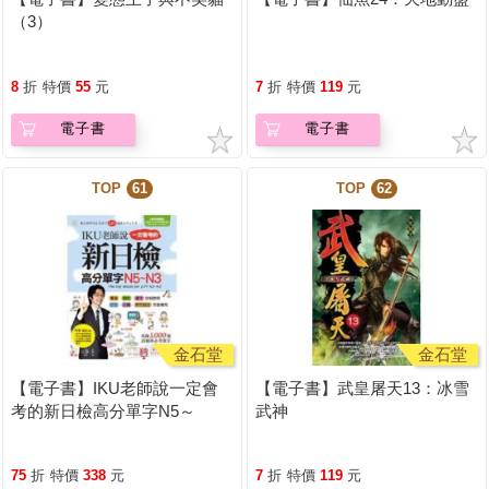
（3）
8
折
特價
55
元
7
折
特價
119
元
電子書
電子書
TOP
61
TOP
62
金石堂
金石堂
【電子書】IKU老師說一定會
【電子書】武皇屠天13：冰雪
考的新日檢高分單字N5～
武神
N3【有聲】
75
折
特價
338
元
7
折
特價
119
元