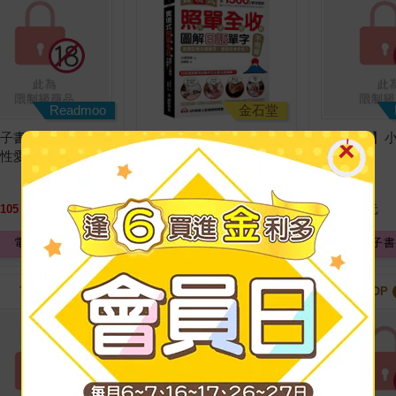
Readmoo
金石堂
電子書】喪屍・逃
【電子書】實境式照單
【電子書】
性愛 (3)
全收！圖解日語單字不
(10)
用背：照片單字全部收
錄！全場景1500張實境
105
元
75
折
特價
374
元
特價
105
元
圖解，讓生活中的人事
時地物成為你的日文老
電子書
電子書
電子書
師！
TOP
33
TOP
34
TOP