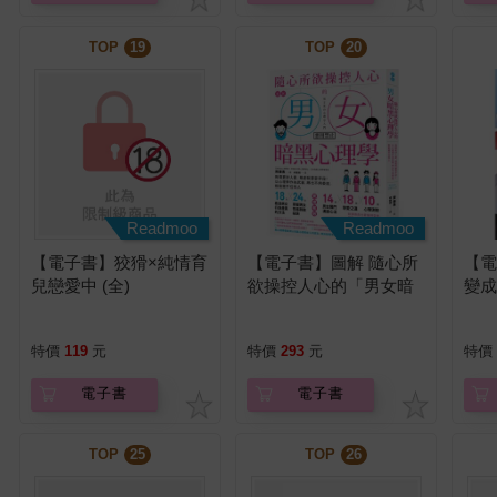
TOP
19
TOP
20
Readmoo
Readmoo
【電子書】狡猾×純情育
【電子書】圖解 隨心所
【
兒戀愛中 (全)
欲操控人心的「男女暗
變成
黑心理學」【暢銷紀念
(小
版】
特價
119
元
特價
293
元
特價
電子書
電子書
TOP
25
TOP
26