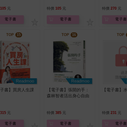
105
元
特價
105
元
特價
270
元
電子書
電子書
電子書
TOP
15
TOP
16
TOP
Readmoo
Readmoo
電子書】買房人生課
【電子書】張開的手：
【電子書】水
森林智者活出身心自由
的溫柔指引
315
元
特價
385
元
特價
231
元
電子書
電子書
電子書