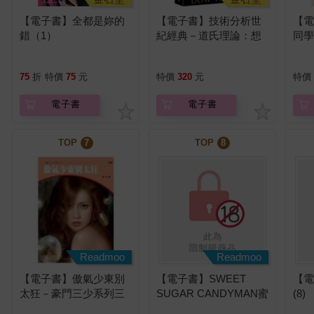
【電子書】全都是妳的
【電子書】技術分析世
【
錯（1）
紀經典－道氏理論：想
同學
學技術分析的人必備的
第一本書
75
折
特價
75
元
特價
320
元
特價
電子書
電子書
TOP
7
TOP
8
Readmoo
Readmoo
【電子書】傲氣少東別
【電子書】SWEET
【
太狂－豪門三少系列三
SUGAR CANDYMAN蜜
(8)
之二
糖危險男友（上下不分