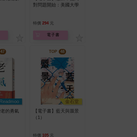
對問題開始：美國大學
邏輯思考聖經
特價
294
元
電子書
47
TOP
48
Readmoo
金石堂
變老的勇氣
【電子書】藍天與蜃景
（1）
特價
105
元