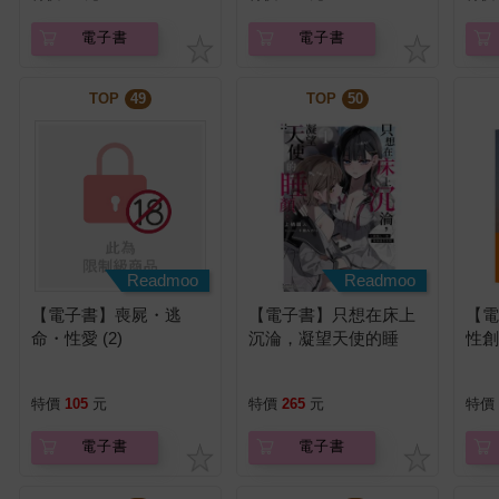
電子書
電子書
TOP
49
TOP
50
Readmoo
Readmoo
【電子書】喪屍・逃
【電子書】只想在床上
【
命・性愛 (2)
沉淪，凝望天使的睡
性
顏。 (1) ＃兩個人一起
我
偷偷違反校規【含電子
藏
特價
105
元
特價
265
元
特價
書限定特典】
電子書
電子書