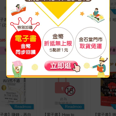
Readmoo
Readmoo
電子書】哈密瓜的滋
【電子書】幼女戰記 大
【電子書】
 (2)
隊野史～Another Story
味 上 (1)
of the Battalion～ (1)
105
元
特價
115
元
特價
105
元
電子書
電子書
電子書
TOP
39
TOP
40
TOP
Readmoo
Readmoo
電子書】賺錢，再自
【電子書】How to
【電子書】