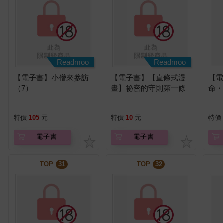
Readmoo
Readmoo
【電子書】小僧來參訪
【電子書】【直條式漫
【
（7）
畫】祕密的守則第一條
命・
完全版 12 (完)
特價
105
元
特價
10
元
特價
電子書
電子書
TOP
31
TOP
32