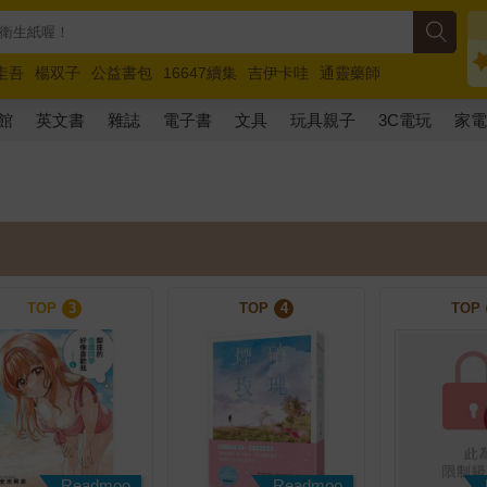
圭吾
楊双子
公益書包
16647續集
吉伊卡哇
通靈藥師
路邊攤新作
馬斯克
玩具總動員5
超慢跑
館
英文書
雜誌
電子書
文具
玩具親子
3C電玩
家
TOP
3
TOP
4
TOP
Readmoo
Readmoo