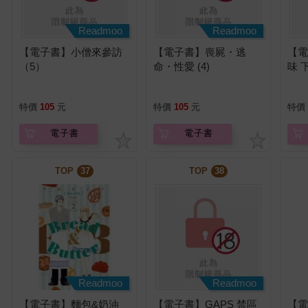
Readmoo
Readmoo
【電子書】小僧來參訪
【電子書】喪屍・逃
【
（5）
命・性愛 (4)
味 下
特價
105
元
特價
105
元
特價
電子書
電子書
TOP
37
TOP
38
Readmoo
Readmoo
【電子書】麵包&奶油
【電子書】GAPS 禁區
【