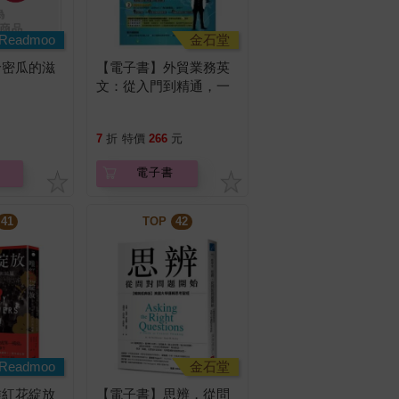
Readmoo
金石堂
哈密瓜的滋
【電子書】外貿業務英
文：從入門到精通，一
本搞定外貿全流程【有
聲】
7
折
特價
266
元
電子書
41
TOP
42
Readmoo
金石堂
唯紅花綻放
【電子書】思辨，從問