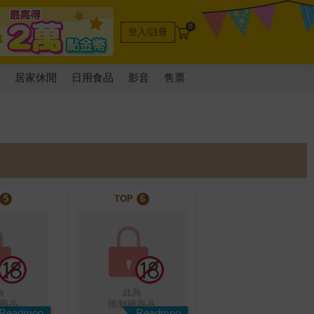
0
登入/註冊
電
居家休閒
日用食品
影音
售票
5
TOP
6
Readmoo
Readmoo