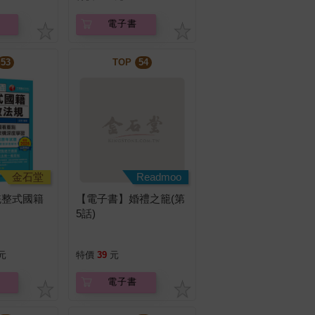
電子書
53
TOP
54
金石堂
Readmoo
統整式國籍
【電子書】婚禮之籠(第
5話)
元
特價
39
元
電子書