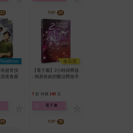
23
TOP
24
Readmoo
金石堂
擁有超常技
【電子書】2小時得釋放
流浪美食家
: 簡易有效的醫治釋放手
冊
7
折
特價
140
元
電子書
29
TOP
30