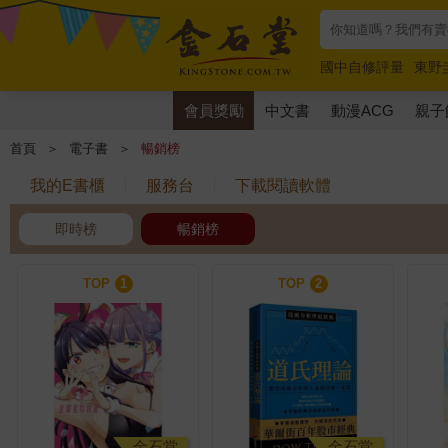
國中自修評量
東野
唯紅花綻放
奧德賽
會員獎勵
中文書
動漫ACG
親子
首頁
＞
電子書
＞
暢銷榜
我的E書櫃
服務台
下載閱讀軟體
即時榜
暢銷榜
TOP
1
TOP
2
金石堂
金石堂