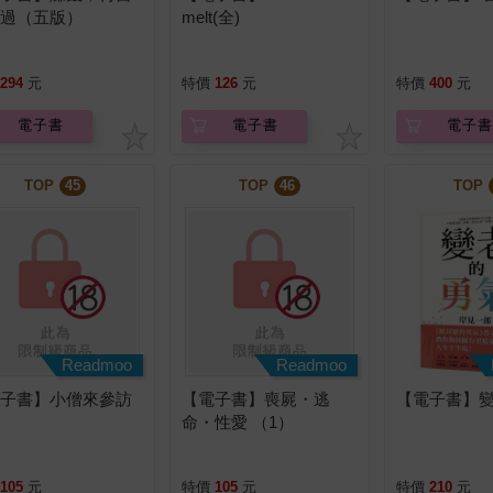
不過（五版）
melt(全)
294
元
特價
126
元
特價
400
元
電子書
電子書
電子書
TOP
45
TOP
46
TOP
Readmoo
Readmoo
電子書】小僧來參訪
【電子書】喪屍・逃
【電子書】
）
命・性愛 （1）
105
元
特價
105
元
特價
210
元