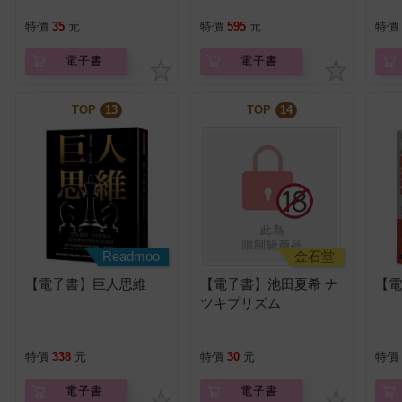
售）（限制級）
特價
35
元
特價
595
元
特價
電子書
電子書
TOP
13
TOP
14
Readmoo
金石堂
【電子書】巨人思維
【電子書】池田夏希 ナ
【
ツキプリズム
特價
338
元
特價
30
元
特價
電子書
電子書