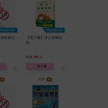
Readmoo
Readmoo
小僧來參訪
【電子書】停止孤獨內
耗
特價
338
元
電子書
35
TOP
36