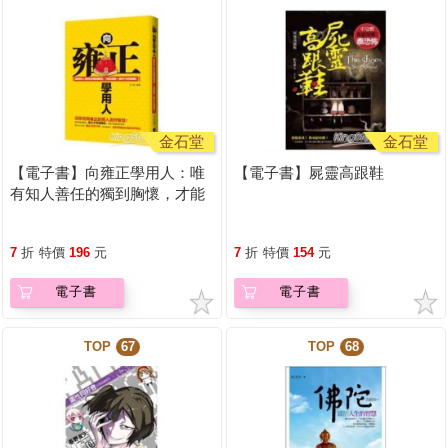
金石堂
金石堂
【電子書】向雍正學用人：唯
【電子書】屍靈高跟鞋
有知人善任的獨到胸懷，才能
成就一番不凡的偉業！
7
折
特價
196
元
7
折
特價
154
元
電子書
電子書
TOP
67
TOP
68