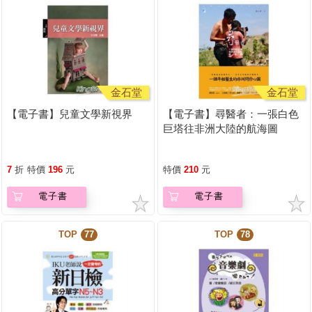
金石堂
金石堂
【電子書】兒童文學新視界
【電子書】尋醫者：一張白色
巨塔往非洲大陸的航海圖
7
折
特價
196
元
特價
210
元
電子書
電子書
TOP
77
TOP
78