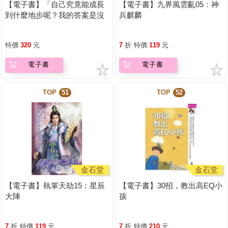
【電子書】「自己究竟能成長
【電子書】九界風雲亂05：神
到什麼地步呢？我的答案是沒
兵麒麟
有極限」
特價
320
元
7
折
特價
119
元
電子書
電子書
TOP
51
TOP
52
金石堂
金石堂
【電子書】執掌天劫15：星辰
【電子書】30招，教出高EQ小
大陣
孩
7
折
特價
119
元
7
折
特價
210
元