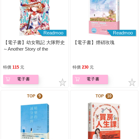
Readmoo
Readmoo
【電子書】幼女戰記 大隊野史
【電子書】煙硝玫瑰
～Another Story of the
Battalion～ (1)
特價
115
元
特價
230
元
電子書
電子書
TOP
9
TOP
10