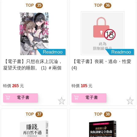
TOP
35
TOP
36
Readmoo
Readmoo
【電子書】只想在床上沉淪，
【電子書】喪屍・逃命・性愛
凝望天使的睡顏。 (1) ＃兩個
(4)
人一起偷偷違反校規【含電子
書限定特典】
特價
265
元
特價
105
元
電子書
電子書
TOP
37
TOP
38