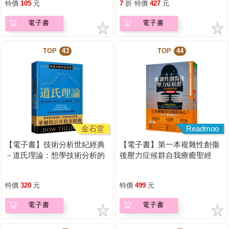
特價
105
元
7
折
特價
427
元
電子書
電子書
TOP
43
TOP
44
金石堂
Readmoo
【電子書】技術分析世紀經典
【電子書】第一本複雜性創傷
－道氏理論：想學技術分析的
後壓力症候群自我療癒聖經
人必備的第一本書
（長銷典藏）
特價
320
元
特價
499
元
電子書
電子書