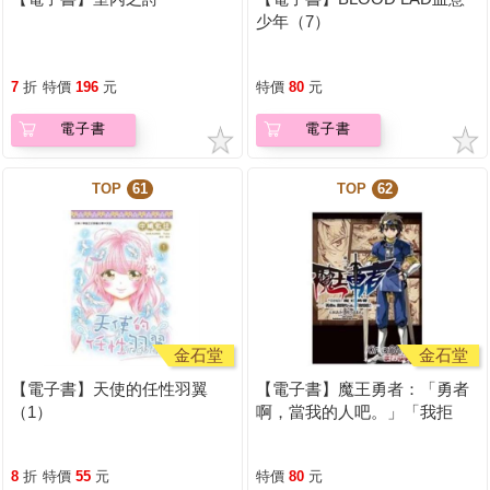
少年（7）
7
折
特價
196
元
特價
80
元
電子書
電子書
TOP
61
TOP
62
金石堂
金石堂
【電子書】天使的任性羽翼
【電子書】魔王勇者：「勇者
（1）
啊，當我的人吧。」「我拒
絕！」（2）
8
折
特價
55
元
特價
80
元