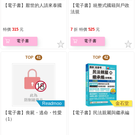
【電子書】厭世的人請來泰國
【電子書】統整式國籍與戶政
法規
特價
315
元
7
折
特價
525
元
電子書
電子書
TOP
41
TOP
42
Readmoo
金石堂
【電子書】喪屍・逃命・性愛
【電子書】民法親屬與繼承編
（1）