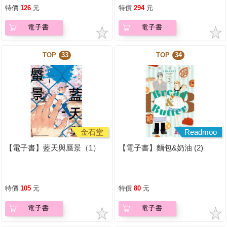
特價
126
元
特價
294
元
電子書
電子書
TOP
33
TOP
34
金石堂
Readmoo
【電子書】藍天與蜃景（1）
【電子書】麵包&奶油 (2)
特價
105
元
特價
80
元
電子書
電子書