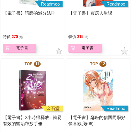
Readmoo
Readmoo
【電子書】暗戀的減分法則
【電子書】買房人生課
特價
270
元
特價
315
元
電子書
電子書
TOP
11
TOP
12
金石堂
Readmoo
【電子書】2小時得釋放 : 簡易
【電子書】鄰座的信國同學好
有效的醫治釋放手冊
像喜歡我(06)