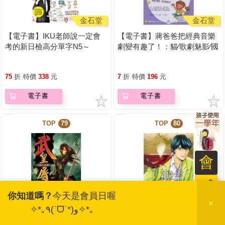
金石堂
金石堂
【電子書】IKU老師說一定會
【電子書】蔣爸爸把經典音樂
考的新日檢高分單字N5～
劇變有趣了！：貓∕歌劇魅影∕國
N3【有聲】
王與我
75
折
特價
338
元
7
折
特價
196
元
電子書
電子書
TOP
79
TOP
80
會
員
你知道嗎？
今天是會員日喔
金石堂
金石堂
日
✧*｡٩(ˊᗜˋ*)و✧*｡
【電子書】武皇屠天13：冰雪
【電子書】神之雫（34）