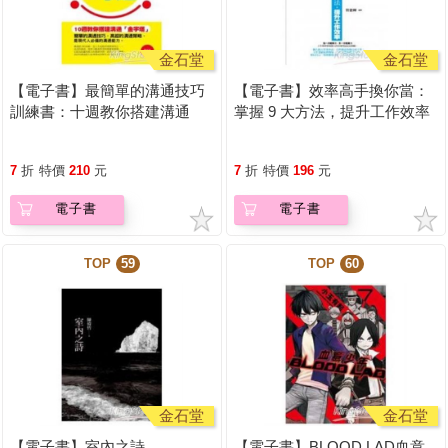
金石堂
金石堂
【電子書】最簡單的溝通技巧
【電子書】效率高手換你當：
訓練書：十週教你搭建溝通
掌握 9 大方法，提升工作效率
「金字塔」
7
折
特價
210
元
7
折
特價
196
元
電子書
電子書
TOP
59
TOP
60
金石堂
金石堂
【電子書】室內之詩
【電子書】BLOOD LAD血意