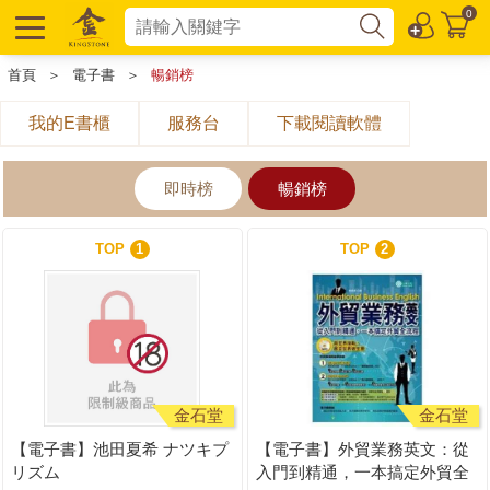
0
首頁
＞
電子書
＞
暢銷榜
我的E書櫃
服務台
下載閱讀軟體
即時榜
暢銷榜
TOP
1
TOP
2
金石堂
金石堂
【電子書】池田夏希 ナツキプ
【電子書】外貿業務英文：從
リズム
入門到精通，一本搞定外貿全