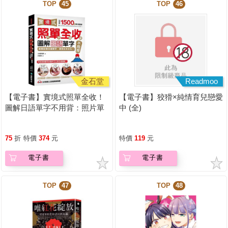
TOP
45
TOP
46
金石堂
Readmoo
【電子書】實境式照單全收！
【電子書】狡猾×純情育兒戀愛
圖解日語單字不用背：照片單
中 (全)
字全部收錄！全場景1500張實
境圖解，讓生活中的人事時地
75
折
特價
374
元
特價
119
元
物成為你的日文老師！
電子書
電子書
TOP
47
TOP
48