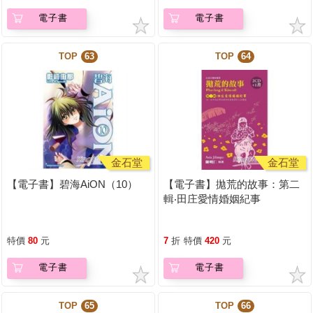
電子書
電子書
TOP
63
TOP
64
金石堂
金石堂
【電子書】碧海AiON（10）
【電子書】拋荒的故事：第二
輯‧田庄愛情婚姻紀事
特價
80
元
7
折
特價
420
元
電子書
電子書
TOP
65
TOP
66