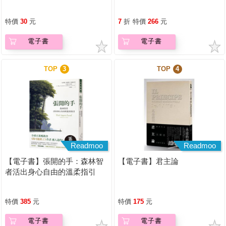
流程【有聲】
特價
30
元
7
折
特價
266
元
電子書
電子書
TOP
3
TOP
4
Readmoo
Readmoo
【電子書】張開的手：森林智
【電子書】君主論
者活出身心自由的溫柔指引
特價
385
元
特價
175
元
電子書
電子書