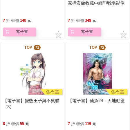
家檔案館收藏中緬印戰場影像
7
折
特價
140
元
7
折
特價
349
元
電子書
電子書
TOP
71
TOP
72
金石堂
金石堂
【電子書】變態王子與不笑貓
【電子書】仙魚24：天地動盪
（3）
8
折
特價
55
元
7
折
特價
119
元