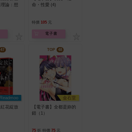
氏理論：想
命・性愛 (4)
的人必備的
特價
105
元
電子書
47
TOP
48
Readmoo
金石堂
唯紅花綻放
【電子書】全都是妳的
錯（1）
75
折
特價
75
元