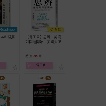
Readmoo
金石堂
日本料理擺
【電子書】思辨，從問
對問題開始：美國大學
邏輯思考聖經
特價
294
元
電子書
35
TOP
36