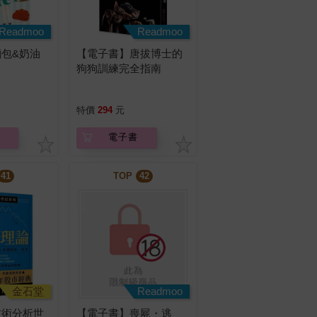
Readmoo
Readmoo
包&奶油
【電子書】唐拔博士的
狗狗訓練完全指南
特價
294
元
電子書
41
TOP
42
金石堂
Readmoo
技術分析世
【電子書】喪屍・逃