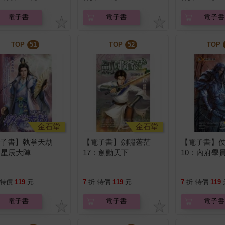
地物成為你的日文老
電子書
電子書
電子書
！
TOP
51
TOP
52
TOP
金石堂
金石堂
電子書】執掌天劫
【電子書】劍嘯蒼茫
【電子書】
：星辰大陣
17：劍動天下
10：內府學
特價
119
元
7
折
特價
119
元
7
折
特價
119
電子書
電子書
電子書