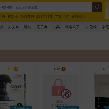
圭吾
楊双子
公益書包
16647續集
吉伊卡哇
通靈藥師
路邊攤新作
馬斯克
玩具總動員5
超慢跑
館
英文書
雜誌
電子書
文具
玩具親子
3C電玩
家
TOP
3
TOP
4
TOP
Readmoo
Readmoo