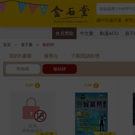
國中自修評量
東野
唯紅花綻放
奧德賽
會員獎勵
中文書
動漫ACG
親子
首頁
＞
電子書
＞
暢銷榜
我的E書櫃
服務台
下載閱讀軟體
即時榜
暢銷榜
TOP
1
TOP
2
金石堂
金石堂