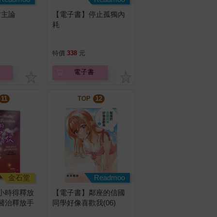
君主論
【電子書】停止孤獨內
耗
特價
338
元
電子書
11
TOP
12
金石堂
Readmoo
小時得釋放
【電子書】鄰座的信國
的醫治釋放手
同學好像喜歡我(06)