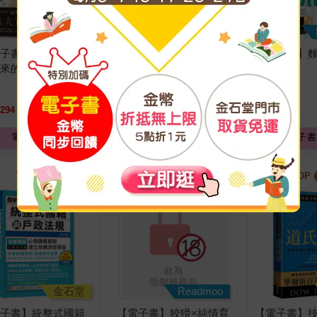
Readmoo
Readmoo
電子書】請保持名偵
【電子書】只想在床上
【電子書】麵
原來的樣子
沉淪，凝望天使的睡
(2)
顏。 (1) ＃兩個人一起
偷偷違反校規【含電子
294
元
特價
265
元
特價
80
元
書限定特典】
電子書
電子書
電子書
TOP
39
TOP
40
TOP
金石堂
Readmoo
電子書】統整式國籍
【電子書】狡猾×純情育
【電子書】