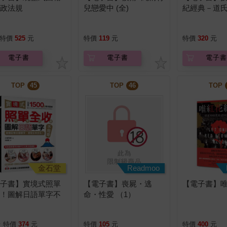
戶政法規
兒戀愛中 (全)
紀經典－道
學技術分析
第一本書
特價
525
元
特價
119
元
特價
320
元
電子書
電子書
電子書
TOP
45
TOP
46
TOP
金石堂
Readmoo
電子書】實境式照單
【電子書】喪屍・逃
【電子書】
收！圖解日語單字不
命・性愛 （1）
背：照片單字全部收
全場景1500張實境
折
特價
374
元
特價
105
元
特價
400
元
解，讓生活中的人事