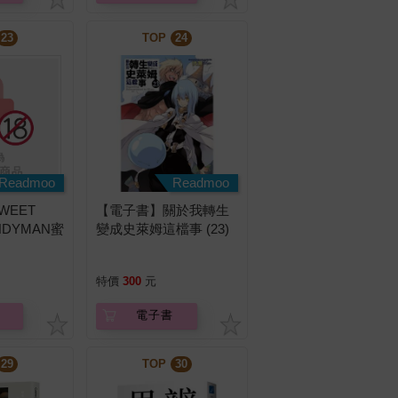
23
TOP
24
Readmoo
Readmoo
WEET
【電子書】關於我轉生
NDYMAN蜜
變成史萊姆這檔事 (23)
（上下不分
(小說)
級）
特價
300
元
電子書
29
TOP
30