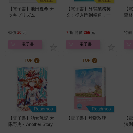
【電子書】池田夏希 ナ
【電子書】外貿業務英
【
ツキプリズム
文：從入門到精通，一
森
本搞定外貿全流程【有
的
聲】
特價
30
元
7
折
特價
266
元
特價
電子書
電子書
TOP
7
TOP
8
Readmoo
Readmoo
【電子書】幼女戰記 大
【電子書】煙硝玫瑰
【
隊野史～Another Story
法
of the Battalion～ (1)