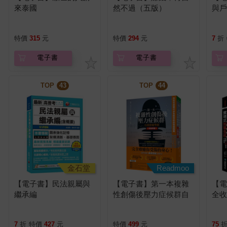
來泰國
然不過（五版）
與
特價
315
元
特價
294
元
7
折
電子書
電子書
TOP
43
TOP
44
金石堂
Readmoo
【電子書】民法親屬與
【電子書】第一本複雜
【
繼承編
性創傷後壓力症候群自
全
我療癒聖經（長銷典
用
藏）
錄！
7
折
特價
427
元
特價
499
元
75
圖