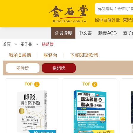
國中自修評量
東野
唯紅花綻放
奧德賽
會員獎勵
中文書
動漫ACG
親子
首頁
＞
電子書
＞
暢銷榜
我的E書櫃
服務台
下載閱讀軟體
即時榜
暢銷榜
TOP
1
TOP
2
Readmoo
金石堂