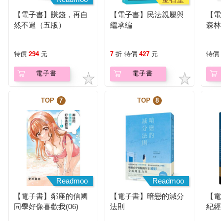
【電子書】賺錢，再自
【電子書】民法親屬與
【
然不過（五版）
繼承編
森
的
特價
294
元
7
折
特價
427
元
特價
電子書
電子書
TOP
7
TOP
8
Readmoo
Readmoo
【電子書】鄰座的信國
【電子書】暗戀的減分
【
同學好像喜歡我(06)
法則
紀
學