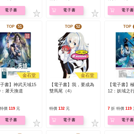
電子書
電子書
電子書
TOP
51
TOP
52
TOP
金石堂
金石堂
子書】神武天域15
【電子書】我，要成為
【電子書】
D：屠天換道
雙馬尾（4）
12：妖域之
特價
119
元
特價
132
元
7
折
特價
119
電子書
電子書
電子書