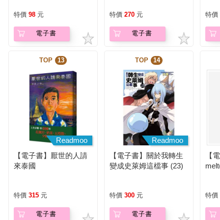
第
特價
98
元
特價
270
元
特價
電子書
電子書
TOP
13
TOP
14
Readmoo
Readmoo
【電子書】厭世的人請
【電子書】關於我轉生
【電
來泰國
變成史萊姆這檔事 (23)
mel
(小說)
特價
315
元
特價
300
元
特價
電子書
電子書