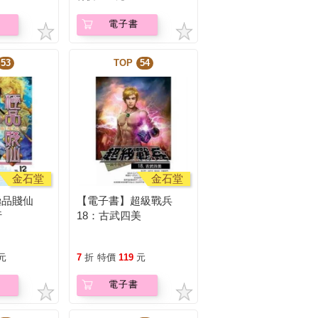
電子書
53
TOP
54
金石堂
金石堂
極品賤仙
【電子書】超級戰兵
行
18：古武四美
元
7
折
特價
119
元
電子書