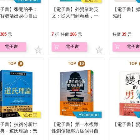
電子書】張開的手：
【電子書】外貿業務英
【電子書】婚
林智者活出身心自由
文：從入門到精通，一
5話)
溫柔指引
本搞定外貿全流程【有
聲】
385
元
7
折
特價
266
元
特價
39
元
電子書
電子書
電子書
TOP
9
TOP
10
TOP
金石堂
Readmoo
電子書】技術分析世
【電子書】第一本複雜
【電子書】
經典－道氏理論：想
性創傷後壓力症候群自
技術分析的人必備的
我療癒聖經（長銷典