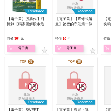
Readmoo
Readmoo
【電子書】股票作手回
【電子書】【直條式漫
【
憶錄【獨家圖解股市最
畫】祕密的守則第一條
狗
小阻力路徑】
完全版 12 (完)
特價
364
元
特價
10
元
特價
電子書
電子書
TOP
37
TOP
38
Readmoo
Readmoo
【電子書】SWEET
【電子書】喪屍・逃
【電