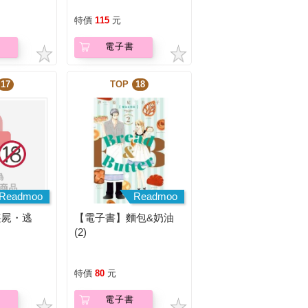
特價
115
元
電子書
17
TOP
18
Readmoo
Readmoo
喪屍・逃
【電子書】麵包&奶油
(2)
特價
80
元
電子書