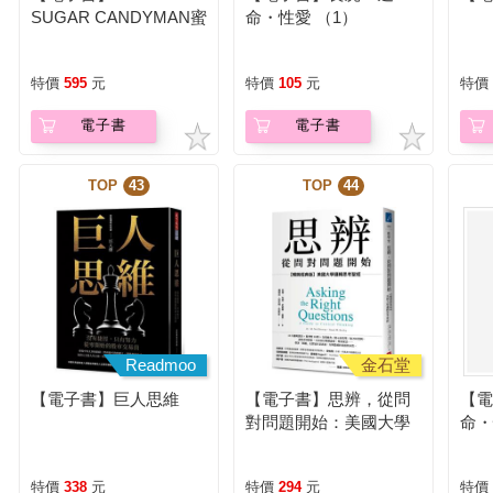
SUGAR CANDYMAN蜜
命・性愛 （1）
糖危險男友（上下不分
售）（限制級）
特價
595
元
特價
105
元
特價
電子書
電子書
TOP
43
TOP
44
Readmoo
金石堂
【電子書】巨人思維
【電子書】思辨，從問
【
對問題開始：美國大學
命・
邏輯思考聖經
特價
338
元
特價
294
元
特價