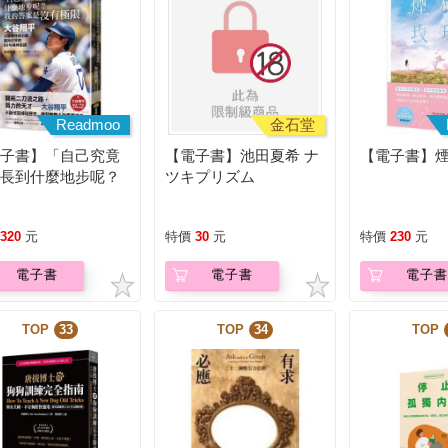
Readmoo
金石堂
電子書】「自己究竟
【電子書】池田夏希 ナ
【電子書】
成長到什麼地步呢？
ツキプリズム
的答案是沒有極限」
320
元
特價
30
元
特價
230
元
電子書
電子書
電子書
TOP
33
TOP
34
TOP