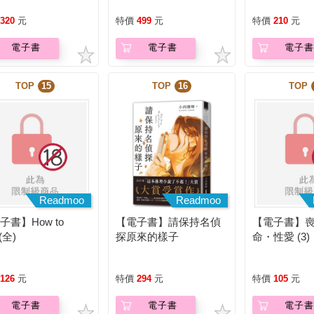
一本書
藏）
320
元
特價
499
元
特價
210
元
電子書
電子書
電子書
TOP
15
TOP
16
TOP
Readmoo
Readmoo
子書】How to
【電子書】請保持名偵
【電子書】
t(全)
探原來的樣子
命・性愛 (3)
126
元
特價
294
元
特價
105
元
電子書
電子書
電子書