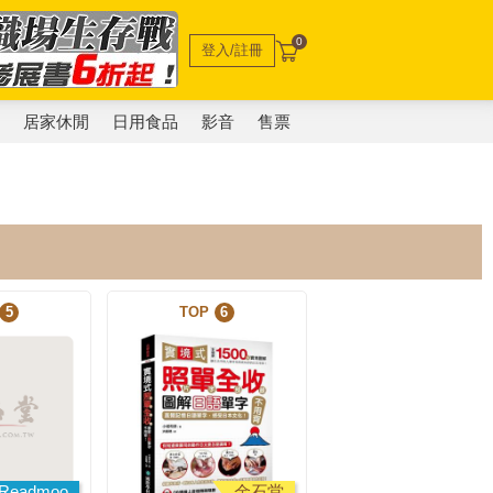
0
登入/註冊
電
居家休閒
日用食品
影音
售票
5
TOP
6
Readmoo
金石堂