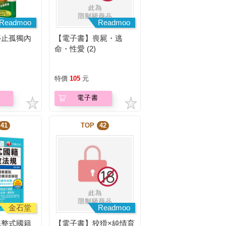
Readmoo
Readmoo
停止孤獨內
【電子書】喪屍・逃
命・性愛 (2)
特價
105
元
電子書
41
TOP
42
金石堂
Readmoo
統整式國籍
【電子書】狡猾×純情育