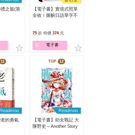
禮之籠(第
【電子書】實境式照單
全收！圖解日語單字不
用背：照片單字全部收
錄！全場景1500張實境
75
折
特價
374
元
圖解，讓生活中的人事
時地物成為你的日文老
電子書
師！
11
TOP
12
Readmoo
Readmoo
變老的勇氣
【電子書】幼女戰記 大
隊野史～Another Story
of the Battalion～ (1)