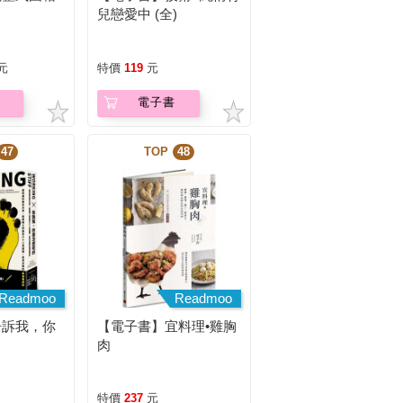
兒戀愛中 (全)
元
特價
119
元
電子書
47
TOP
48
Readmoo
Readmoo
告訴我，你
【電子書】宜料理•雞胸
肉
特價
237
元