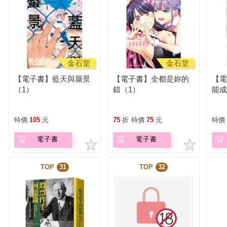
金石堂
金石堂
【電子書】藍天與蜃景
【電子書】全都是妳的
【
（1）
錯（1）
能
我
特價
105
元
75
折
特價
75
元
特價
電子書
電子書
TOP
31
TOP
32