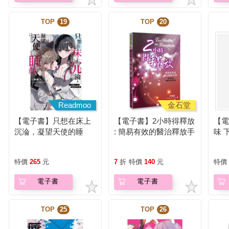
TOP
19
TOP
20
Readmoo
金石堂
【電子書】只想在床上
【電子書】2小時得釋放
【
沉淪，凝望天使的睡
: 簡易有效的醫治釋放手
味 下
顏。 (1) ＃兩個人一起
冊
偷偷違反校規【含電子
特價
265
元
7
折
特價
140
元
特價
書限定特典】
電子書
電子書
TOP
25
TOP
26