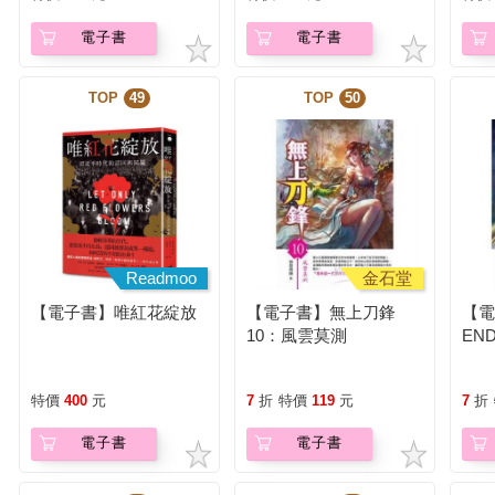
電子書
電子書
TOP
49
TOP
50
Readmoo
金石堂
【電子書】唯紅花綻放
【電子書】無上刀鋒
【電
10：風雲莫測
EN
特價
400
元
7
折
特價
119
元
7
折
電子書
電子書