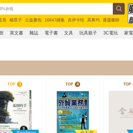
圭吾
楊双子
公益書包
16647續集
吉伊卡哇
高希均
通靈藥師
路邊攤新作
馬斯克
玩具總動員5
超慢跑
館
英文書
雜誌
電子書
文具
玩具親子
3C電玩
家
TOP
3
TOP
4
TOP
Readmoo
金石堂