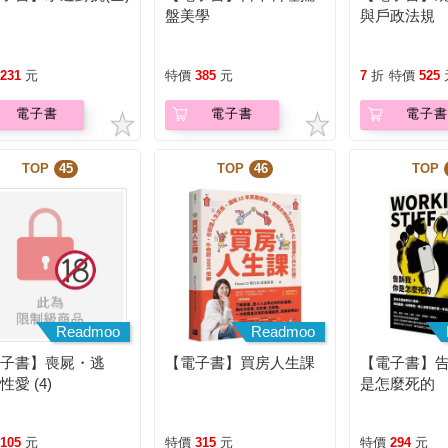
盤美學
與戶政法規
231
元
特價
385
元
7
折
特價
525
電子書
電子書
電子書
TOP
45
TOP
46
TOP
Readmoo
Readmoo
電子書】喪屍・逃
【電子書】買房人生課
【電子書】
性愛 (4)
是怎麼死的
105
元
特價
315
元
特價
294
元