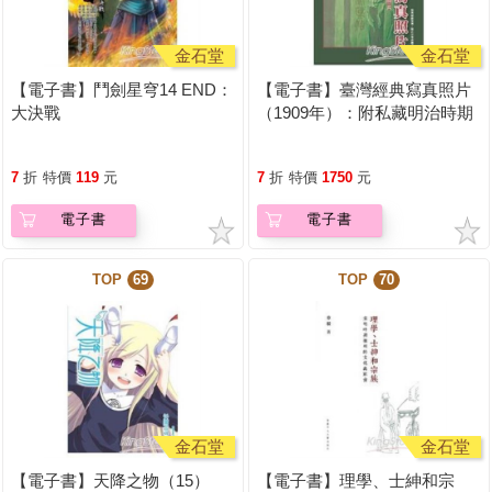
金石堂
金石堂
【電子書】鬥劍星穹14 END：
【電子書】臺灣經典寫真照片
大決戰
（1909年）：附私藏明治時期
照片
7
折
特價
119
元
7
折
特價
1750
元
電子書
電子書
TOP
69
TOP
70
金石堂
金石堂
【電子書】天降之物（15）
【電子書】理學、士紳和宗