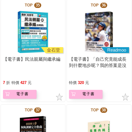
TOP
35
TOP
36
金石堂
Readmoo
【電子書】民法親屬與繼承編
【電子書】「自己究竟能成長
到什麼地步呢？我的答案是沒
有極限」
7
折
特價
427
元
特價
320
元
電子書
電子書
TOP
37
TOP
38