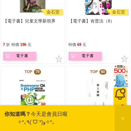
金石堂
金石堂
【電子書】兒童文學新視界
【電子書】肯普法（8）
7
折
特價
196
元
特價
69
元
電子書
電子書
TOP
79
TOP
80
你知道嗎？
今天是會員日喔
金石堂
金石堂
✧*｡٩(ˊᗜˋ*)و✧*｡
【電子書】Dreamweaver CS6
【電子書】報人報國：中國新