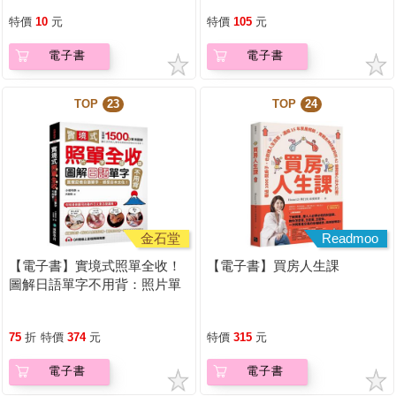
特價
10
元
特價
105
元
電子書
電子書
TOP
23
TOP
24
金石堂
Readmoo
【電子書】實境式照單全收！
【電子書】買房人生課
圖解日語單字不用背：照片單
字全部收錄！全場景1500張實
境圖解，讓生活中的人事時地
75
折
特價
374
元
特價
315
元
物成為你的日文老師！
電子書
電子書