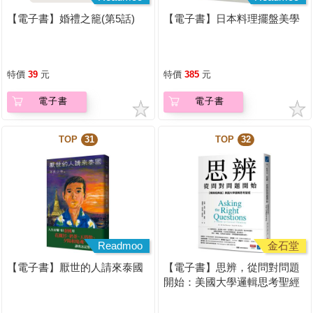
【電子書】婚禮之籠(第5話)
【電子書】日本料理擺盤美學
特價
39
元
特價
385
元
電子書
電子書
TOP
31
TOP
32
Readmoo
金石堂
【電子書】厭世的人請來泰國
【電子書】思辨，從問對問題
開始：美國大學邏輯思考聖經