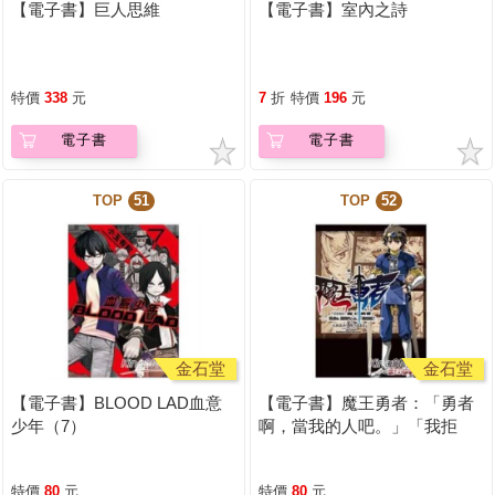
【電子書】巨人思維
【電子書】室內之詩
特價
338
元
7
折
特價
196
元
電子書
電子書
TOP
51
TOP
52
金石堂
金石堂
【電子書】BLOOD LAD血意
【電子書】魔王勇者：「勇者
少年（7）
啊，當我的人吧。」「我拒
絕！」（2）
特價
80
元
特價
80
元