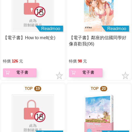
Readmoo
Readmoo
【電子書】How to melt(全)
【電子書】鄰座的信國同學好
像喜歡我(06)
特價
126
元
特價
98
元
電子書
電子書
TOP
19
TOP
20