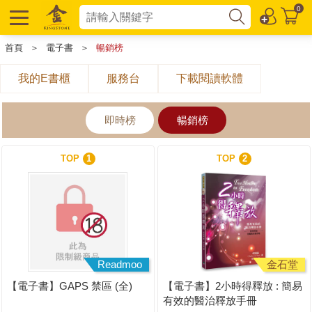
0
首頁
＞
電子書
＞
暢銷榜
我的E書櫃
服務台
下載閱讀軟體
即時榜
暢銷榜
TOP
1
TOP
2
Readmoo
金石堂
【電子書】GAPS 禁區 (全)
【電子書】2小時得釋放 : 簡易
有效的醫治釋放手冊