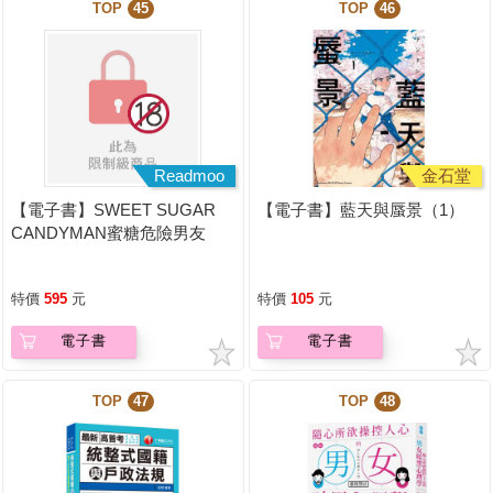
TOP
45
TOP
46
Readmoo
金石堂
【電子書】SWEET SUGAR
【電子書】藍天與蜃景（1）
CANDYMAN蜜糖危險男友
（上下不分售）（限制級）
特價
595
元
特價
105
元
電子書
電子書
TOP
47
TOP
48