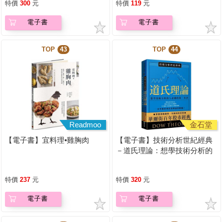
特價
300
元
特價
119
元
電子書
電子書
TOP
43
TOP
44
Readmoo
金石堂
【電子書】宜料理•雞胸肉
【電子書】技術分析世紀經典
－道氏理論：想學技術分析的
人必備的第一本書
特價
237
元
特價
320
元
電子書
電子書