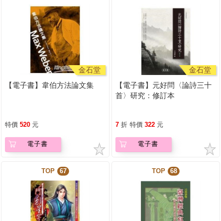
金石堂
金石堂
【電子書】韋伯方法論文集
【電子書】元好問〈論詩三十
首〉研究：修訂本
特價
520
元
7
折
特價
322
元
電子書
電子書
TOP
67
TOP
68