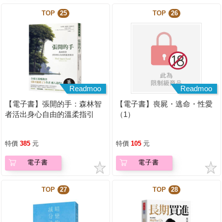
TOP
25
TOP
26
Readmoo
Readmoo
【電子書】張開的手：森林智
【電子書】喪屍・逃命・性愛
者活出身心自由的溫柔指引
（1）
特價
385
元
特價
105
元
電子書
電子書
TOP
27
TOP
28