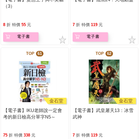
（3）
8
折
特價
55
元
7
折
特價
119
元
電子書
電子書
TOP
61
TOP
62
金石堂
金石堂
【電子書】IKU老師說一定會
【電子書】武皇屠天13：冰雪
考的新日檢高分單字N5～
武神
N3【有聲】
75
折
特價
338
元
7
折
特價
119
元