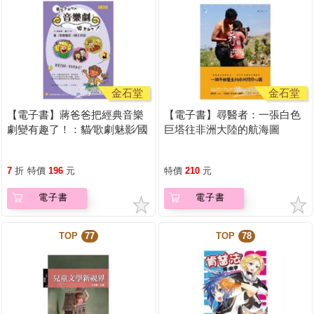
金石堂
金石堂
【電子書】蔣爸爸把經典音樂
【電子書】尋醫者：一張白色
劇變有趣了！：貓∕歌劇魅影∕國
巨塔往非洲大陸的航海圖
王與我
7
折
特價
196
元
特價
210
元
電子書
電子書
TOP
77
TOP
78