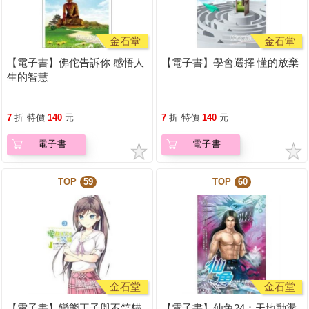
金石堂
金石堂
【電子書】佛佗告訴你 感悟人
【電子書】學會選擇 懂的放棄
生的智慧
7
折
特價
140
元
7
折
特價
140
元
電子書
電子書
TOP
59
TOP
60
金石堂
金石堂
【電子書】變態王子與不笑貓
【電子書】仙魚24：天地動盪