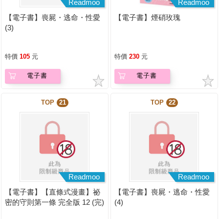
Readmoo
Readmoo
【電子書】喪屍・逃命・性愛
【電子書】煙硝玫瑰
(3)
特價
105
元
特價
230
元
電子書
電子書
TOP
21
TOP
22
Readmoo
Readmoo
【電子書】【直條式漫畫】祕
【電子書】喪屍・逃命・性愛
密的守則第一條 完全版 12 (完)
(4)