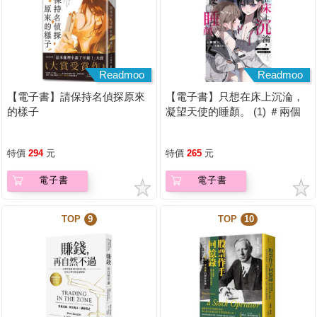
Readmoo
Readmoo
【電子書】請保持名偵探原來
【電子書】只想在床上沉淪，
的樣子
凝望天使的睡顏。 (1) ＃兩個
人一起偷偷違反校規【含電子
書限定特典】
特價
294
元
特價
265
元
電子書
電子書
TOP
9
TOP
10