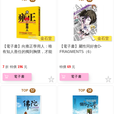
金石堂
金石堂
【電子書】向雍正學用人：唯
【電子書】屬性同好會D-
有知人善任的獨到胸懷，才能
FRAGMENTS（6）
成就一番不凡的偉業！
7
折
特價
196
元
特價
69
元
電子書
電子書
TOP
57
TOP
58