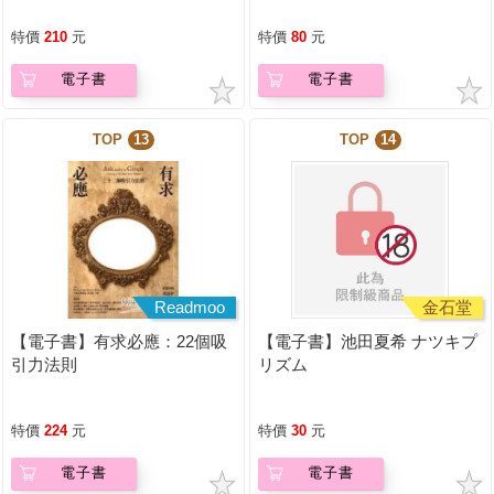
特價
210
元
特價
80
元
電子書
電子書
TOP
13
TOP
14
Readmoo
金石堂
【電子書】有求必應：22個吸
【電子書】池田夏希 ナツキプ
引力法則
リズム
特價
224
元
特價
30
元
電子書
電子書