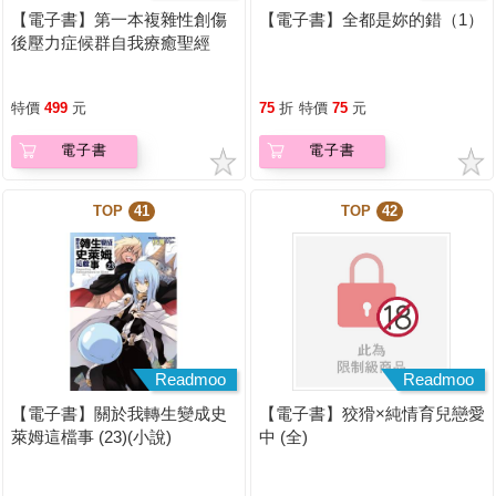
【電子書】第一本複雜性創傷
【電子書】全都是妳的錯（1）
後壓力症候群自我療癒聖經
（長銷典藏）
特價
499
元
75
折
特價
75
元
電子書
電子書
TOP
41
TOP
42
Readmoo
Readmoo
【電子書】關於我轉生變成史
【電子書】狡猾×純情育兒戀愛
萊姆這檔事 (23)(小說)
中 (全)