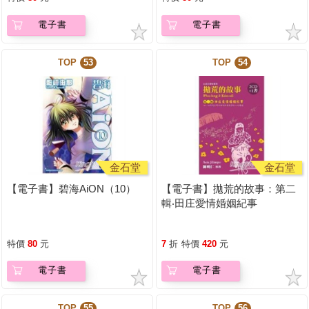
電子書
電子書
TOP
53
TOP
54
金石堂
金石堂
【電子書】碧海AiON（10）
【電子書】拋荒的故事：第二
輯‧田庄愛情婚姻紀事
特價
80
元
7
折
特價
420
元
電子書
電子書
TOP
55
TOP
56