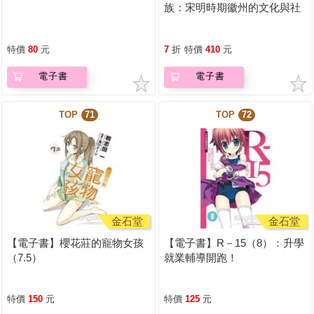
族：宋明時期徽州的文化與社
會
特價
80
元
7
折
特價
410
元
電子書
電子書
TOP
71
TOP
72
金石堂
金石堂
【電子書】櫻花莊的寵物女孩
【電子書】R－15（8）：升學
（7.5）
就業輔導開跑！
特價
150
元
特價
125
元