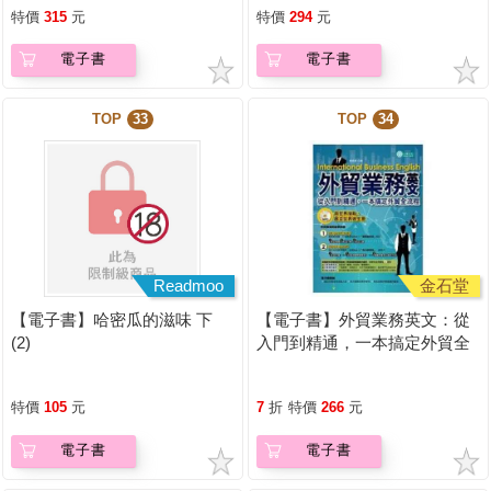
特價
315
元
特價
294
元
電子書
電子書
TOP
33
TOP
34
Readmoo
金石堂
【電子書】哈密瓜的滋味 下
【電子書】外貿業務英文：從
(2)
入門到精通，一本搞定外貿全
流程【有聲】
特價
105
元
7
折
特價
266
元
電子書
電子書