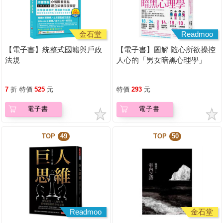
金石堂
Readmoo
【電子書】統整式國籍與戶政
【電子書】圖解 隨心所欲操控
法規
人心的「男女暗黑心理學」
【暢銷紀念版】
7
折
特價
525
元
特價
293
元
電子書
電子書
TOP
49
TOP
50
Readmoo
金石堂