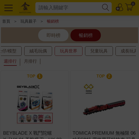
0
首頁
＞
玩具親子
＞
暢銷榜
即時榜
暢銷榜
公仔/模型
絨毛玩偶
玩具世界
兒童玩具
成長玩具
週排行
月排行
TOP
1
TOP
2
BEYBLADE X 戰鬥陀螺
TOMICA PREMIUM 無極限 06