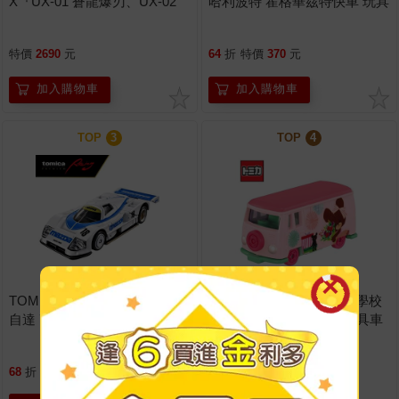
X『UX-01 蒼龍爆刃、UX-02
哈利波特 霍格華茲特快車 玩具
惡魔戰錘、CX-18 腕龍鞭打 隨
車 多美小汽車
機強化組』多款任選
特價
2690
元
64
折
特價
370
元
加入購物車
加入購物車
TOP
3
TOP
4
TOMICA PREMIUM Racing 馬
Dream TOMICA SP 小熊學校
自達 787B 1991 Le Mans 24th
巴士 粉色款 傑琪 大衛 玩具車
NO.18 玩具車 多美小汽車
多美小汽車
68
折
特價
460
元
58
折
特價
280
元