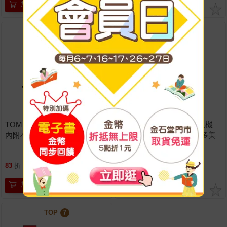
加入購物車
加入購物車
TOP
5
TOP
6
TOMICA 新城鎮 變形警察車
TOMICA 新城鎮 變形挖土機
內附小車 警車 巡邏車 警局 玩
內附小車 砂石車 玩具車 多美
具車 多美小汽車
小汽車
83
折
特價
1060
元
83
折
特價
1060
元
加入購物車
加入購物車
TOP
7